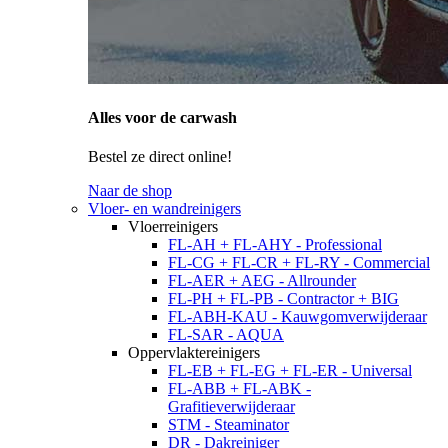
Alles voor de carwash
Bestel ze direct online!
Naar de shop
Vloer- en wandreinigers
Vloerreinigers
FL-AH + FL-AHY - Professional
FL-CG + FL-CR + FL-RY - Commercial
FL-AER + AEG - Allrounder
FL-PH + FL-PB - Contractor + BIG
FL-ABH-KAU - Kauwgomverwijderaar
FL-SAR - AQUA
Oppervlaktereinigers
FL-EB + FL-EG + FL-ER - Universal
FL-ABB + FL-ABK -
Grafitieverwijderaar
STM - Steaminator
DR - Dakreiniger