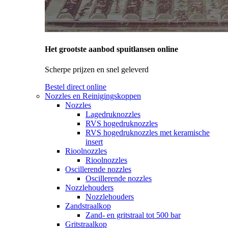
Het grootste aanbod spuitlansen online
Scherpe prijzen en snel geleverd
Bestel direct online
Nozzles en Reinigingskoppen
Nozzles
Lagedruknozzles
RVS hogedruknozzles
RVS hogedruknozzles met keramische
insert
Rioolnozzles
Rioolnozzles
Oscillerende nozzles
Oscillerende nozzles
Nozzlehouders
Nozzlehouders
Zandstraalkop
Zand- en gritstraal tot 500 bar
Gritstraalkop