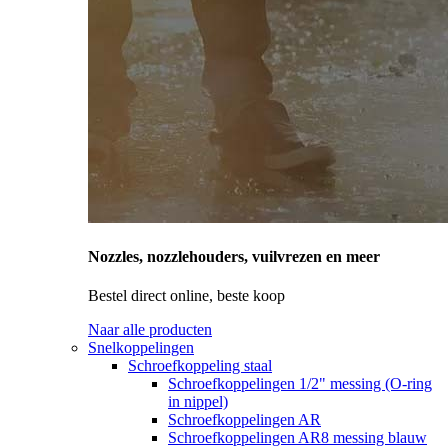
Nozzles, nozzlehouders, vuilvrezen en meer
Bestel direct online, beste koop
Naar alle producten
Snelkoppelingen
Schroefkoppeling staal
Schroefkoppelingen 1/2" messing (O-ring
in nippel)
Schroefkoppelingen AR
Schroefkoppelingen AR8 messing blauw