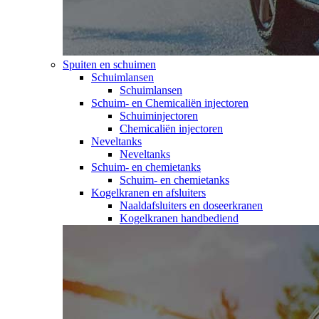
Spuiten en schuimen
Schuimlansen
Schuimlansen
Schuim- en Chemicaliën injectoren
Schuiminjectoren
Chemicaliën injectoren
Neveltanks
Neveltanks
Schuim- en chemietanks
Schuim- en chemietanks
Kogelkranen en afsluiters
Naaldafsluiters en doseerkranen
Kogelkranen handbediend