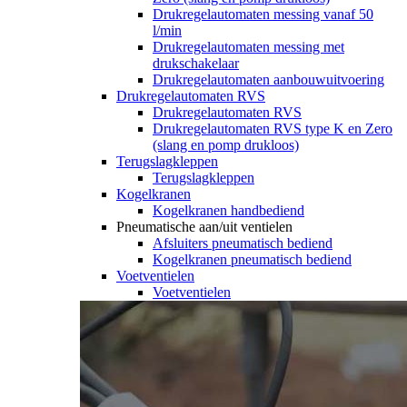
Drukregelautomaten messing vanaf 50
l/min
Drukregelautomaten messing met
drukschakelaar
Drukregelautomaten aanbouwuitvoering
Drukregelautomaten RVS
Drukregelautomaten RVS
Drukregelautomaten RVS type K en Zero
(slang en pomp drukloos)
Terugslagkleppen
Terugslagkleppen
Kogelkranen
Kogelkranen handbediend
Pneumatische aan/uit ventielen
Afsluiters pneumatisch bediend
Kogelkranen pneumatisch bediend
Voetventielen
Voetventielen