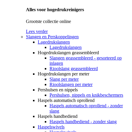
Alles voor hogedrukreinigers
Grootste collectie online
Lees verder
Slangen en Perskoppelingen
Lagedrukslangen
Lagedrukslangen
Hogedrukslangen geassembleerd
Slangen geassembleerd - gesorteerd op
inlagen
Rioolslang geassembleerd
Hogedrukslangen per meter
Slang per meter
Rioolslangen per meter
Pershulsen en nippels
Pershulsen, nippels en knikbeschermers
Haspels automatisch oprollend
Haspels automatisch oprollend - zonder
slang
Haspels handbediend
Haspels handbediend - zonder slang
Haspelswivels