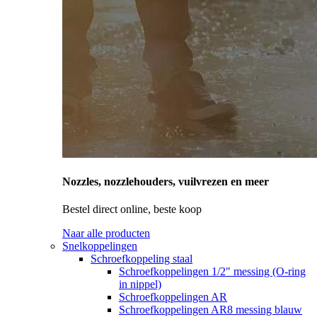
Nozzles, nozzlehouders, vuilvrezen en meer
Bestel direct online, beste koop
Naar alle producten
Snelkoppelingen
Schroefkoppeling staal
Schroefkoppelingen 1/2" messing (O-ring
in nippel)
Schroefkoppelingen AR
Schroefkoppelingen AR8 messing blauw