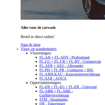
Alles voor de carwash
Bestel ze direct online!
Naar de shop
Vloer- en wandreinigers
Vloerreinigers
FL-AH + FL-AHY - Professional
FL-CG + FL-CR + FL-RY - Commercial
FL-AER + AEG - Allrounder
FL-PH + FL-PB - Contractor + BIG
FL-ABH-KAU - Kauwgomverwijderaar
FL-SAR - AQUA
Oppervlaktereinigers
FL-EB + FL-EG + FL-ER - Universal
FL-ABB + FL-ABK -
Grafitieverwijderaar
STM - Steaminator
DR - Dakreiniger