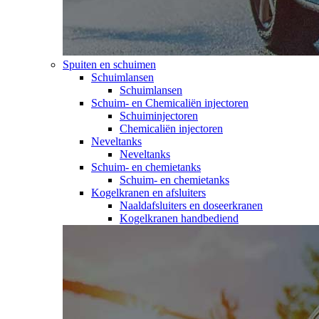
Spuiten en schuimen
Schuimlansen
Schuimlansen
Schuim- en Chemicaliën injectoren
Schuiminjectoren
Chemicaliën injectoren
Neveltanks
Neveltanks
Schuim- en chemietanks
Schuim- en chemietanks
Kogelkranen en afsluiters
Naaldafsluiters en doseerkranen
Kogelkranen handbediend