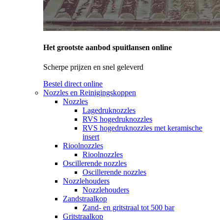
Het grootste aanbod spuitlansen online
Scherpe prijzen en snel geleverd
Bestel direct online
Nozzles en Reinigingskoppen
Nozzles
Lagedruknozzles
RVS hogedruknozzles
RVS hogedruknozzles met keramische
insert
Rioolnozzles
Rioolnozzles
Oscillerende nozzles
Oscillerende nozzles
Nozzlehouders
Nozzlehouders
Zandstraalkop
Zand- en gritstraal tot 500 bar
Gritstraalkop