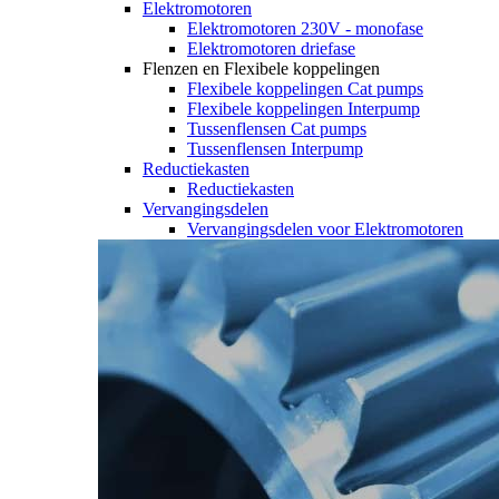
Elektromotoren
Elektromotoren 230V - monofase
Elektromotoren driefase
Flenzen en Flexibele koppelingen
Flexibele koppelingen Cat pumps
Flexibele koppelingen Interpump
Tussenflensen Cat pumps
Tussenflensen Interpump
Reductiekasten
Reductiekasten
Vervangingsdelen
Vervangingsdelen voor Elektromotoren