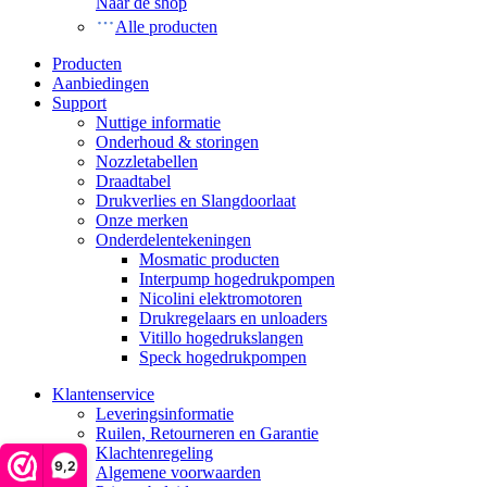
Naar de shop
Alle producten
Producten
Aanbiedingen
Support
Nuttige informatie
Onderhoud & storingen
Nozzletabellen
Draadtabel
Drukverlies en Slangdoorlaat
Onze merken
Onderdelentekeningen
Mosmatic producten
Interpump hogedrukpompen
Nicolini elektromotoren
Drukregelaars en unloaders
Vitillo hogedrukslangen
Speck hogedrukpompen
Klantenservice
Leveringsinformatie
Ruilen, Retourneren en Garantie
Klachtenregeling
9,2
Algemene voorwaarden