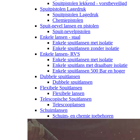
Spuitpistolen lekkend - vorstbeveiligd
Spuitpistolen Lagedruk
Spuitpistolen Lagedruk
Chemiepistolen
Spuit-nevel lansen en pistolen
Spuit-nevelpistolen
Enkele lansen - staal
Enkele spuitlansen met isolatie
Enkele spuitlansen zonder isolatie
Enkele lansen- RVS
Enkele spuitlansen met isolatie
Enkele spuitlans met draaibare isolatie
Enkele spuitlansen 500 Bar en hoger
Dubbele spuitlansen
Dubbele spuitlansen
Flexibele Spuitlansen
Flexibele lansen
Telescopische Spuitlansen
Telescooplansen
Schuimlansen
Schuim- en chemie toebehoren