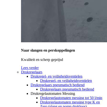
Naar slangen en perskoppelingen
Kwaliteit en scherp geprijsd
Lees verder
Drukregelaars
Drukregel- en veiligheidsventielen
Drukregel- en veiligheidsventielen
Drukregelaars pneumatisch bediend
Drukregelaars pneumatisch bediend
Drukregelautomaten Messing
Drukregelautomaten messing tot 50 l/min
Drukregelautomaten messing type K en
Zero (slang en pomp drukloos)