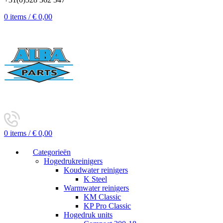
0
items
/
€
0,00
0
items
/
€
0,00
Categorieën
Hogedrukreinigers
Koudwater reinigers
K Steel
Warmwater reinigers
KM Classic
KP Pro Classic
Hogedruk units