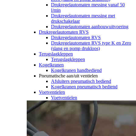
Drukregelautomaten messing vanaf 50
l/min
Drukregelautomaten messing met
drukschakelaar
Drukregelautomaten aanbouwuitvoering
Drukregelautomaten RVS
Drukregelautomaten RVS
Drukregelautomaten RVS type K en Zero
(slang en pomp drukloos)
Terugslagkleppen
Terugslagkleppen
Kogelkranen
Kogelkranen handbediend
Pneumatische aan/uit ventielen
Afsluiters pneumatisch bediend
Kogelkranen pneumatisch bediend
Voetventielen
Voetventielen