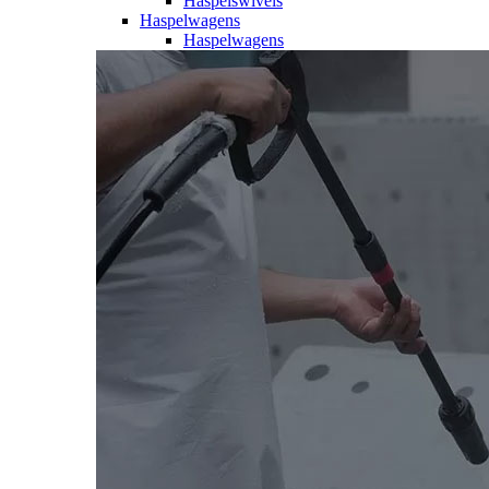
Haspelswivels
Haspelwagens
Haspelwagens