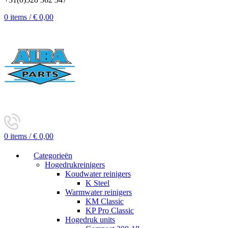
0
items
/
€
0,00
0
items
/
€
0,00
Categorieën
Hogedrukreinigers
Koudwater reinigers
K Steel
Warmwater reinigers
KM Classic
KP Pro Classic
Hogedruk units