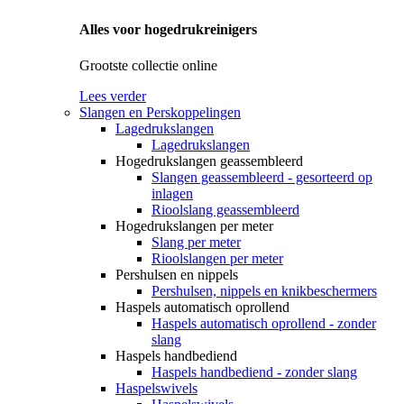
Alles voor hogedrukreinigers
Grootste collectie online
Lees verder
Slangen en Perskoppelingen
Lagedrukslangen
Lagedrukslangen
Hogedrukslangen geassembleerd
Slangen geassembleerd - gesorteerd op
inlagen
Rioolslang geassembleerd
Hogedrukslangen per meter
Slang per meter
Rioolslangen per meter
Pershulsen en nippels
Pershulsen, nippels en knikbeschermers
Haspels automatisch oprollend
Haspels automatisch oprollend - zonder
slang
Haspels handbediend
Haspels handbediend - zonder slang
Haspelswivels