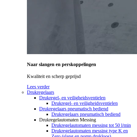
Naar slangen en perskoppelingen
Kwaliteit en scherp geprijsd
Lees verder
Drukregelaars
Drukregel- en veiligheidsventielen
Drukregel- en veiligheidsventielen
Drukregelaars pneumatisch bediend
Drukregelaars pneumatisch bediend
Drukregelautomaten Messing
Drukregelautomaten messing tot 50 l/min
Drukregelautomaten messing type K en
Zero (slang en pomp drukloos)