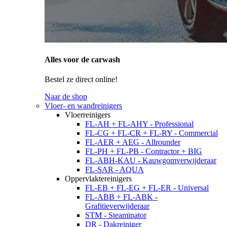
Alles voor de carwash
Bestel ze direct online!
Naar de shop
Vloer- en wandreinigers
Vloerreinigers
FL-AH + FL-AHY - Professional
FL-CG + FL-CR + FL-RY - Commercial
FL-AER + AEG - Allrounder
FL-PH + FL-PB - Contractor + BIG
FL-ABH-KAU - Kauwgomverwijderaar
FL-SAR - AQUA
Oppervlaktereinigers
FL-EB + FL-EG + FL-ER - Universal
FL-ABB + FL-ABK -
Grafitieverwijderaar
STM - Steaminator
DR - Dakreiniger