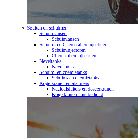
Spuiten en schuimen
Schuimlansen
Schuimlansen
Schuim- en Chemicaliën injectoren
Schuiminjectoren
Chemicaliën injectoren
Neveltanks
Neveltanks
Schuim- en chemietanks
Schuim- en chemietanks
Kogelkranen en afsluiters
Naaldafsluiters en doseerkranen
Kogelkranen handbediend