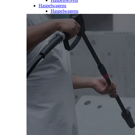
Haspelswivels
Haspelwagens
Haspelwagens