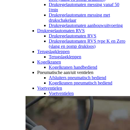
Drukregelautomaten messing vanaf 50
l/min
Drukregelautomaten messing met
drukschakelaar
Drukregelautomaten aanbouwuitvoering
Drukregelautomaten RVS
Drukregelautomaten RVS
Drukregelautomaten RVS type K en Zero
(slang en pomp drukloos)
Terugslagkleppen
Terugslagkleppen
Kogelkranen
Kogelkranen handbediend
Pneumatische aan/uit ventielen
Afsluiters pneumatisch bediend
Kogelkranen pneumatisch bediend
Voetventielen
Voetventielen