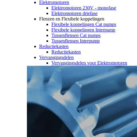
Elektromotoren
Elektromotoren 230V - monofase
Elektromotoren driefase
Flenzen en Flexibele koppelingen
Flexibele koppelingen Cat pumps
Flexibele koppelingen Interpump
Tussenflensen Cat pumps
Tussenflensen Interpump
Reductiekasten
Reductiekasten
Vervangingsdelen
Vervangingsdelen voor Elektromotoren