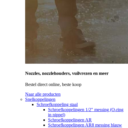
Nozzles, nozzlehouders, vuilvrezen en meer
Bestel direct online, beste koop
Naar alle producten
Snelkoppelingen
Schroefkoppeling staal
Schroefkoppelingen 1/2" messing (O-ring
in nippel)
Schroefkoppelingen AR
Schroefkoppelingen AR8 messing blauw