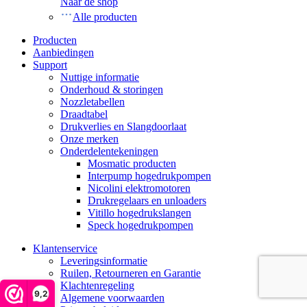
Naar de shop
Alle producten
Producten
Aanbiedingen
Support
Nuttige informatie
Onderhoud & storingen
Nozzletabellen
Draadtabel
Drukverlies en Slangdoorlaat
Onze merken
Onderdelentekeningen
Mosmatic producten
Interpump hogedrukpompen
Nicolini elektromotoren
Drukregelaars en unloaders
Vitillo hogedrukslangen
Speck hogedrukpompen
Klantenservice
Leveringsinformatie
Ruilen, Retourneren en Garantie
Klachtenregeling
9,2
Algemene voorwaarden