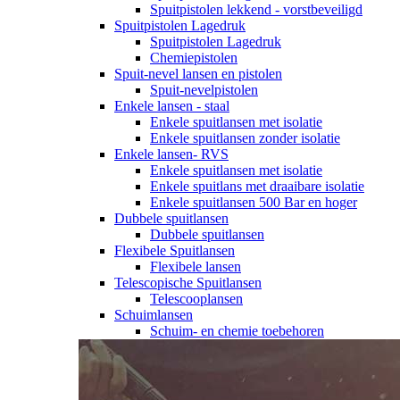
Spuitpistolen lekkend - vorstbeveiligd
Spuitpistolen Lagedruk
Spuitpistolen Lagedruk
Chemiepistolen
Spuit-nevel lansen en pistolen
Spuit-nevelpistolen
Enkele lansen - staal
Enkele spuitlansen met isolatie
Enkele spuitlansen zonder isolatie
Enkele lansen- RVS
Enkele spuitlansen met isolatie
Enkele spuitlans met draaibare isolatie
Enkele spuitlansen 500 Bar en hoger
Dubbele spuitlansen
Dubbele spuitlansen
Flexibele Spuitlansen
Flexibele lansen
Telescopische Spuitlansen
Telescooplansen
Schuimlansen
Schuim- en chemie toebehoren