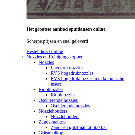
Het grootste aanbod spuitlansen online
Scherpe prijzen en snel geleverd
Bestel direct online
Nozzles en Reinigingskoppen
Nozzles
Lagedruknozzles
RVS hogedruknozzles
RVS hogedruknozzles met keramische
insert
Rioolnozzles
Rioolnozzles
Oscillerende nozzles
Oscillerende nozzles
Nozzlehouders
Nozzlehouders
Zandstraalkop
Zand- en gritstraal tot 500 bar
Gritstraalkop