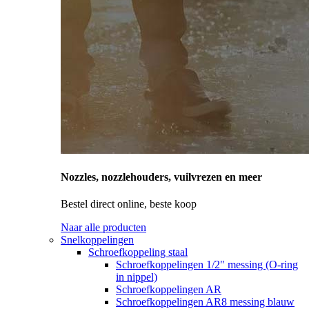
Nozzles, nozzlehouders, vuilvrezen en meer
Bestel direct online, beste koop
Naar alle producten
Snelkoppelingen
Schroefkoppeling staal
Schroefkoppelingen 1/2" messing (O-ring
in nippel)
Schroefkoppelingen AR
Schroefkoppelingen AR8 messing blauw