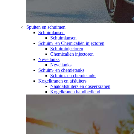
Spuiten en schuimen
Schuimlansen
Schuimlansen
Schuim- en Chemicaliën injectoren
Schuiminjectoren
Chemicaliën injectoren
Neveltanks
Neveltanks
Schuim- en chemietanks
Schuim- en chemietanks
Kogelkranen en afsluiters
Naaldafsluiters en doseerkranen
Kogelkranen handbediend