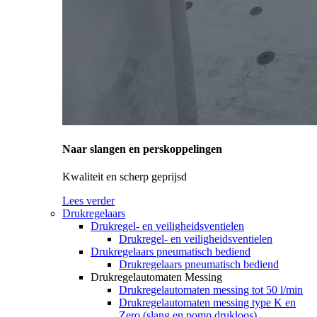
Naar slangen en perskoppelingen
Kwaliteit en scherp geprijsd
Lees verder
Drukregelaars
Drukregel- en veiligheidsventielen
Drukregel- en veiligheidsventielen
Drukregelaars pneumatisch bediend
Drukregelaars pneumatisch bediend
Drukregelautomaten Messing
Drukregelautomaten messing tot 50 l/min
Drukregelautomaten messing type K en
Zero (slang en pomp drukloos)