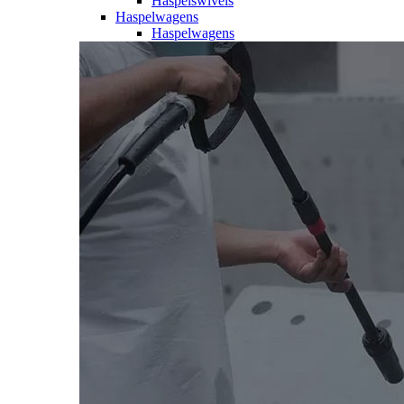
Haspelswivels
Haspelwagens
Haspelwagens