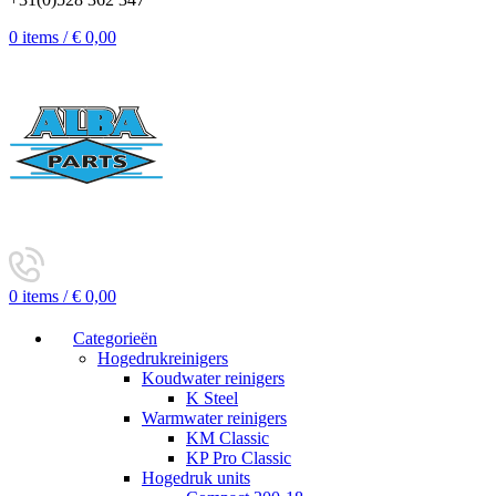
0
items
/
€
0,00
0
items
/
€
0,00
Categorieën
Hogedrukreinigers
Koudwater reinigers
K Steel
Warmwater reinigers
KM Classic
KP Pro Classic
Hogedruk units