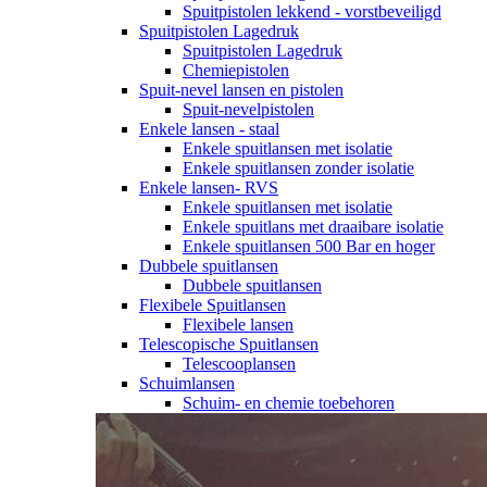
Spuitpistolen lekkend - vorstbeveiligd
Spuitpistolen Lagedruk
Spuitpistolen Lagedruk
Chemiepistolen
Spuit-nevel lansen en pistolen
Spuit-nevelpistolen
Enkele lansen - staal
Enkele spuitlansen met isolatie
Enkele spuitlansen zonder isolatie
Enkele lansen- RVS
Enkele spuitlansen met isolatie
Enkele spuitlans met draaibare isolatie
Enkele spuitlansen 500 Bar en hoger
Dubbele spuitlansen
Dubbele spuitlansen
Flexibele Spuitlansen
Flexibele lansen
Telescopische Spuitlansen
Telescooplansen
Schuimlansen
Schuim- en chemie toebehoren