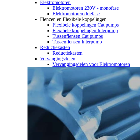
Elektromotoren
Elektromotoren 230V - monofase
Elektromotoren driefase
Flenzen en Flexibele koppelingen
Flexibele koppelingen Cat pumps
Flexibele koppelingen Interpump
Tussenflensen Cat pumps
Tussenflensen Interpump
Reductiekasten
Reductiekasten
Vervangingsdelen
Vervangingsdelen voor Elektromotoren