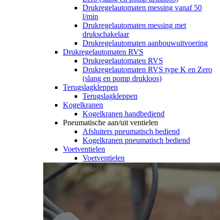
Drukregelautomaten messing vanaf 50
l/min
Drukregelautomaten messing met
drukschakelaar
Drukregelautomaten aanbouwuitvoering
Drukregelautomaten RVS
Drukregelautomaten RVS
Drukregelautomaten RVS type K en Zero
(slang en pomp drukloos)
Terugslagkleppen
Terugslagkleppen
Kogelkranen
Kogelkranen handbediend
Pneumatische aan/uit ventielen
Afsluiters pneumatisch bediend
Kogelkranen pneumatisch bediend
Voetventielen
Voetventielen