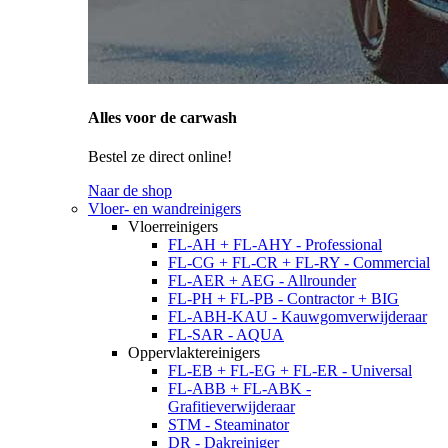
Alles voor de carwash
Bestel ze direct online!
Naar de shop
Vloer- en wandreinigers
Vloerreinigers
FL-AH + FL-AHY - Professional
FL-CG + FL-CR + FL-RY - Commercial
FL-AER + AEG - Allrounder
FL-PH + FL-PB - Contractor + BIG
FL-ABH-KAU - Kauwgomverwijderaar
FL-SAR - AQUA
Oppervlaktereinigers
FL-EB + FL-EG + FL-ER - Universal
FL-ABB + FL-ABK -
Grafitieverwijderaar
STM - Steaminator
DR - Dakreiniger