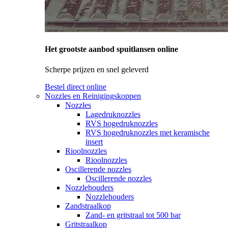
Het grootste aanbod spuitlansen online
Scherpe prijzen en snel geleverd
Bestel direct online
Nozzles en Reinigingskoppen
Nozzles
Lagedruknozzles
RVS hogedruknozzles
RVS hogedruknozzles met keramische
insert
Rioolnozzles
Rioolnozzles
Oscillerende nozzles
Oscillerende nozzles
Nozzlehouders
Nozzlehouders
Zandstraalkop
Zand- en gritstraal tot 500 bar
Gritstraalkop