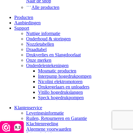
Naar de shop
Alle producten
Producten
Aanbiedingen
Support
Nuttige informatie
Onderhoud & storingen
Nozzletabellen
Draadtabel
Drukverlies en Slangdoorlaat
Onze merken
Onderdelentekeningen
Mosmatic producten
Interpump hogedrukpompen
Nicolini elektromotoren
Drukregelaars en unloaders
Vitillo hogedrukslangen
Speck hogedrukpompen
Klantenservice
Leveringsinformatie
Ruilen, Retourneren en Garantie
Klachtenregeling
9,2
Algemene voorwaarden