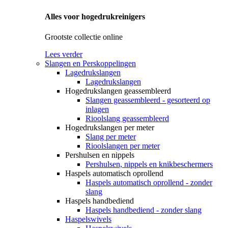
Alles voor hogedrukreinigers
Grootste collectie online
Lees verder
Slangen en Perskoppelingen
Lagedrukslangen
Lagedrukslangen
Hogedrukslangen geassembleerd
Slangen geassembleerd - gesorteerd op
inlagen
Rioolslang geassembleerd
Hogedrukslangen per meter
Slang per meter
Rioolslangen per meter
Pershulsen en nippels
Pershulsen, nippels en knikbeschermers
Haspels automatisch oprollend
Haspels automatisch oprollend - zonder
slang
Haspels handbediend
Haspels handbediend - zonder slang
Haspelswivels