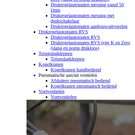
Drukregelautomaten messing vanaf 50
l/min
Drukregelautomaten messing met
drukschakelaar
Drukregelautomaten aanbouwuitvoering
Drukregelautomaten RVS
Drukregelautomaten RVS
Drukregelautomaten RVS type K en Zero
(slang en pomp drukloos)
Terugslagkleppen
Terugslagkleppen
Kogelkranen
Kogelkranen handbediend
Pneumatische aan/uit ventielen
Afsluiters pneumatisch bediend
Kogelkranen pneumatisch bediend
Voetventielen
Voetventielen