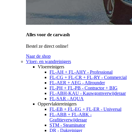
Alles voor de carwash
Bestel ze direct online!
Naar de shop
Vloer- en wandreinigers
Vloerreinigers
FL-AH + FL-AHY - Professional
FL-CG + FL-CR + FL-RY - Commercial
FL-AER + AEG - Allrounder
FL-PH + FL-PB - Contractor + BIG
FL-ABH-KAU - Kauwgomverwijderaar
FL-SAR - AQUA
Oppervlaktereinigers
FL-EB + FL-EG + FL-ER - Universal
FL-ABB + FL-ABK -
Grafitieverwijderaar
STM - Steaminator
DR - Dakreiniger