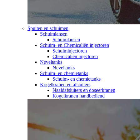
Spuiten en schuimen
Schuimlansen
Schuimlansen
Schuim- en Chemicaliën injectoren
Schuiminjectoren
Chemicaliën injectoren
Neveltanks
Neveltanks
Schuim- en chemietanks
Schuim- en chemietanks
Kogelkranen en afsluiters
Naaldafsluiters en doseerkranen
Kogelkranen handbediend