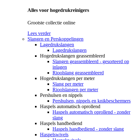
Alles voor hogedrukreinigers
Grootste collectie online
Lees verder
Slangen en Perskoppelingen
Lagedrukslangen
Lagedrukslangen
Hogedrukslangen geassembleerd
Slangen geassembleerd - gesorteerd op
inlagen
Rioolslang geassembleerd
Hogedrukslangen per meter
Slang per meter
Rioolslangen per meter
Pershulsen en nippels
Pershulsen, nippels en knikbeschermers
Haspels automatisch oprollend
Haspels automatisch oprollend - zonder
slang
Haspels handbediend
Haspels handbediend - zonder slang
Haspelswivels