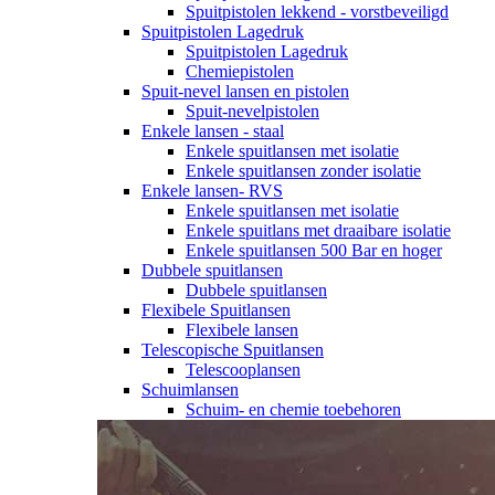
Spuitpistolen lekkend - vorstbeveiligd
Spuitpistolen Lagedruk
Spuitpistolen Lagedruk
Chemiepistolen
Spuit-nevel lansen en pistolen
Spuit-nevelpistolen
Enkele lansen - staal
Enkele spuitlansen met isolatie
Enkele spuitlansen zonder isolatie
Enkele lansen- RVS
Enkele spuitlansen met isolatie
Enkele spuitlans met draaibare isolatie
Enkele spuitlansen 500 Bar en hoger
Dubbele spuitlansen
Dubbele spuitlansen
Flexibele Spuitlansen
Flexibele lansen
Telescopische Spuitlansen
Telescooplansen
Schuimlansen
Schuim- en chemie toebehoren