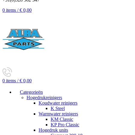
0
items
/
€
0,00
0
items
/
€
0,00
Categorieën
Hogedrukreinigers
Koudwater reinigers
K Steel
Warmwater reinigers
KM Classic
KP Pro Classic
Hogedruk units