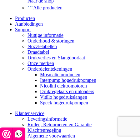
Naar de shop
Alle producten
Producten
Aanbiedingen
Support
Nuttige informatie
Onderhoud & storingen
Nozzletabellen
Draadtabel
Drukverlies en Slangdoorlaat
Onze merken
Onderdelentekeningen
Mosmatic producten
Interpump hogedrukpompen
Nicolini elektromotoren
Drukregelaars en unloaders
Vitillo hogedrukslangen
Speck hogedrukpompen
Klantenservice
Leveringsinformatie
Ruilen, Retourneren en Garantie
Klachtenregeling
9,2
Algemene voorwaarden