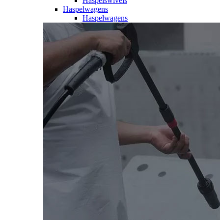
Haspelswivels
Haspelwagens
Haspelwagens