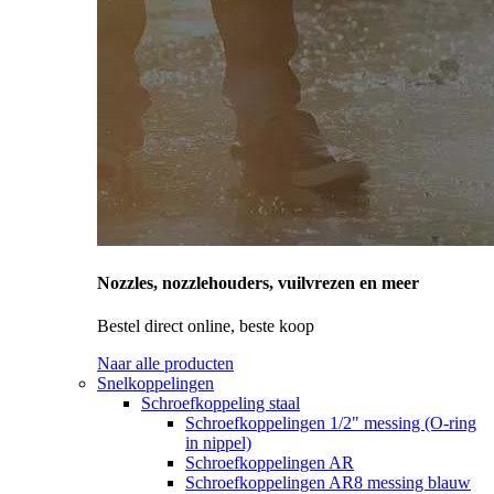
Nozzles, nozzlehouders, vuilvrezen en meer
Bestel direct online, beste koop
Naar alle producten
Snelkoppelingen
Schroefkoppeling staal
Schroefkoppelingen 1/2" messing (O-ring
in nippel)
Schroefkoppelingen AR
Schroefkoppelingen AR8 messing blauw