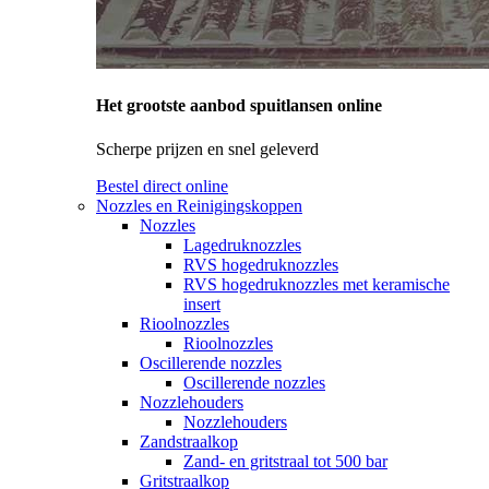
Het grootste aanbod spuitlansen online
Scherpe prijzen en snel geleverd
Bestel direct online
Nozzles en Reinigingskoppen
Nozzles
Lagedruknozzles
RVS hogedruknozzles
RVS hogedruknozzles met keramische
insert
Rioolnozzles
Rioolnozzles
Oscillerende nozzles
Oscillerende nozzles
Nozzlehouders
Nozzlehouders
Zandstraalkop
Zand- en gritstraal tot 500 bar
Gritstraalkop