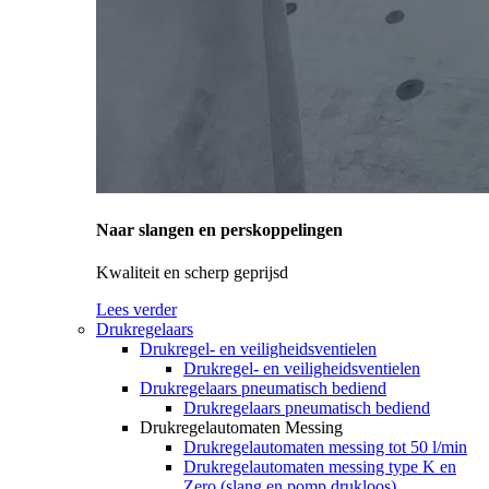
Naar slangen en perskoppelingen
Kwaliteit en scherp geprijsd
Lees verder
Drukregelaars
Drukregel- en veiligheidsventielen
Drukregel- en veiligheidsventielen
Drukregelaars pneumatisch bediend
Drukregelaars pneumatisch bediend
Drukregelautomaten Messing
Drukregelautomaten messing tot 50 l/min
Drukregelautomaten messing type K en
Zero (slang en pomp drukloos)