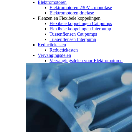
Elektromotoren
Elektromotoren 230V - monofase
Elektromotoren driefase
Flenzen en Flexibele koppelingen
Flexibele koppelingen Cat pumps
Flexibele koppelingen Interpump
Tussenflensen Cat pumps
Tussenflensen Interpump
Reductiekasten
Reductiekasten
Vervangingsdelen
Vervangingsdelen voor Elektromotoren