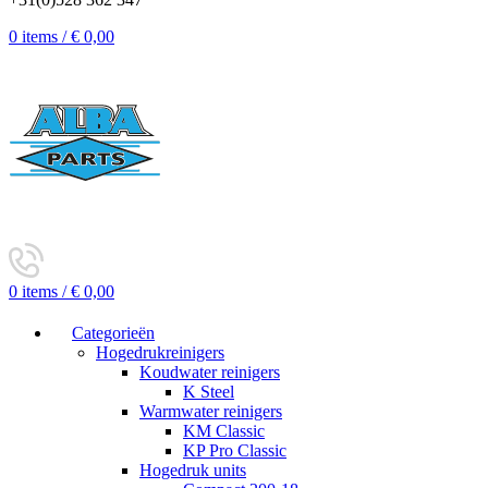
0
items
/
€
0,00
0
items
/
€
0,00
Categorieën
Hogedrukreinigers
Koudwater reinigers
K Steel
Warmwater reinigers
KM Classic
KP Pro Classic
Hogedruk units