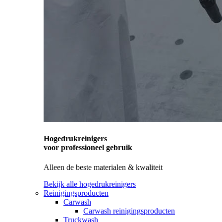
Hogedrukreinigers
voor professioneel gebruik
Alleen de beste materialen & kwaliteit
Bekijk alle hogedrukreinigers
Reinigingsproducten
Carwash
Carwash reinigingsproducten
Truckwash