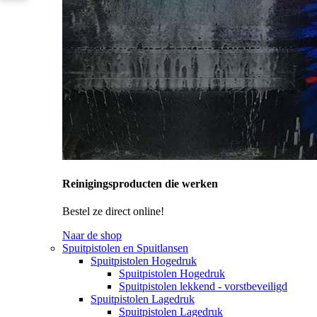
Reinigingsproducten die werken
Bestel ze direct online!
Naar de shop
Spuitpistolen en Spuitlansen
Spuitpistolen Hogedruk
Spuitpistolen Hogedruk
Spuitpistolen lekkend - vorstbeveiligd
Spuitpistolen Lagedruk
Spuitpistolen Lagedruk