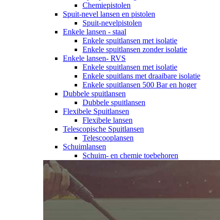
Chemiepistolen
Spuit-nevel lansen en pistolen
Spuit-nevelpistolen
Enkele lansen - staal
Enkele spuitlansen met isolatie
Enkele spuitlansen zonder isolatie
Enkele lansen- RVS
Enkele spuitlansen met isolatie
Enkele spuitlans met draaibare isolatie
Enkele spuitlansen 500 Bar en hoger
Dubbele spuitlansen
Dubbele spuitlansen
Flexibele Spuitlansen
Flexibele lansen
Telescopische Spuitlansen
Telescooplansen
Schuimlansen
Schuim- en chemie toebehoren