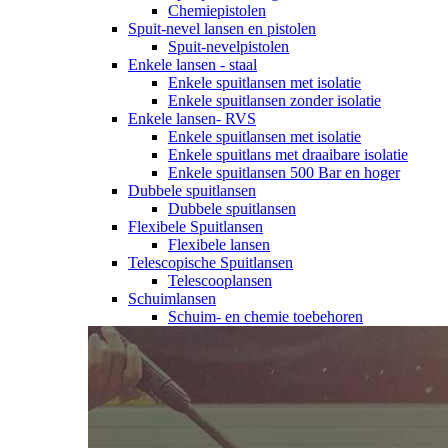
Chemiepistolen
Spuit-nevel lansen en pistolen
Spuit-nevelpistolen
Enkele lansen - staal
Enkele spuitlansen met isolatie
Enkele spuitlansen zonder isolatie
Enkele lansen- RVS
Enkele spuitlansen met isolatie
Enkele spuitlans met draaibare isolatie
Enkele spuitlansen 500 Bar en hoger
Dubbele spuitlansen
Dubbele spuitlansen
Flexibele Spuitlansen
Flexibele lansen
Telescopische Spuitlansen
Telescooplansen
Schuimlansen
Schuim- en chemie toebehoren