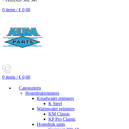
0
items
/
€
0,00
0
items
/
€
0,00
Categorieën
Hogedrukreinigers
Koudwater reinigers
K Steel
Warmwater reinigers
KM Classic
KP Pro Classic
Hogedruk units