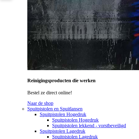
Reinigingsproducten die werken
Bestel ze direct online!
Naar de shop
Spuitpistolen en Spuitlansen
Spuitpistolen Hogedruk
Spuitpistolen Hogedruk
Spuitpistolen lekkend - vorstbeveiligd
Spuitpistolen Lagedruk
Spuitpistolen Lagedruk