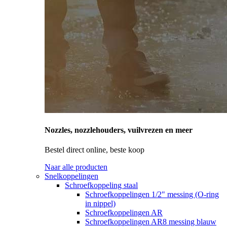
Nozzles, nozzlehouders, vuilvrezen en meer
Bestel direct online, beste koop
Naar alle producten
Snelkoppelingen
Schroefkoppeling staal
Schroefkoppelingen 1/2" messing (O-ring
in nippel)
Schroefkoppelingen AR
Schroefkoppelingen AR8 messing blauw