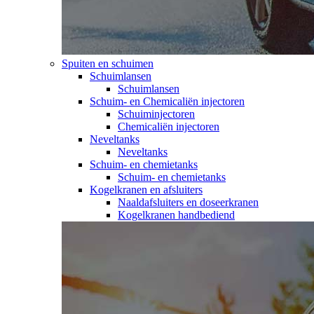
Spuiten en schuimen
Schuimlansen
Schuimlansen
Schuim- en Chemicaliën injectoren
Schuiminjectoren
Chemicaliën injectoren
Neveltanks
Neveltanks
Schuim- en chemietanks
Schuim- en chemietanks
Kogelkranen en afsluiters
Naaldafsluiters en doseerkranen
Kogelkranen handbediend