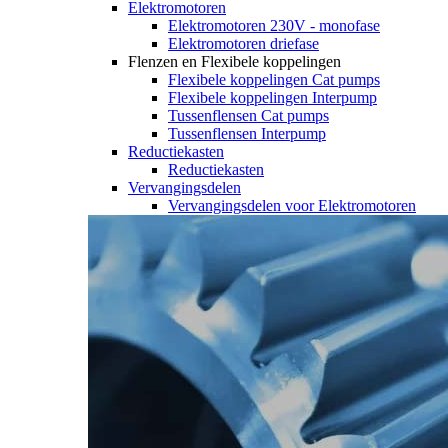
Elektromotoren
Elektromotoren 230V - monofase
Elektromotoren driefase
Flenzen en Flexibele koppelingen
Flexibele koppelingen Cat pumps
Flexibele koppelingen Interpump
Tussenflensen Cat pumps
Tussenflensen Interpump
Reductiekasten
Reductiekasten
Vervangingsdelen
Vervangingsdelen voor Elektromotoren