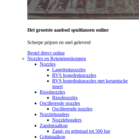
Het grootste aanbod spuitlansen online
Scherpe prijzen en snel geleverd
Bestel direct online
Nozzles en Reinigingskoppen
Nozzles
Lagedruknozzles
RVS hogedruknozzles
RVS hogedruknozzles met keramische
insert
Rioolnozzles
Rioolnozzles
Oscillerende nozzles
Oscillerende nozzles
Nozzlehouders
Nozzlehouders
Zandstraalkop
Zand- en gritstraal tot 500 bar
Gritstraalkop