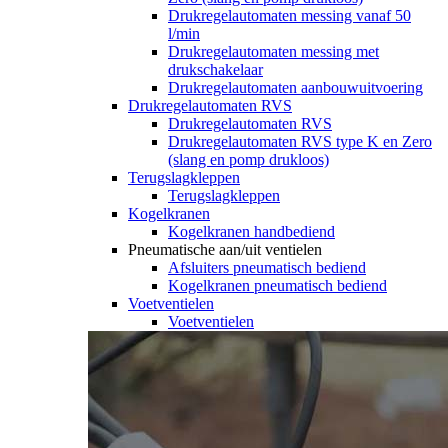
Drukregelautomaten messing vanaf 50
l/min
Drukregelautomaten messing met
drukschakelaar
Drukregelautomaten aanbouwuitvoering
Drukregelautomaten RVS
Drukregelautomaten RVS
Drukregelautomaten RVS type K en Zero
(slang en pomp drukloos)
Terugslagkleppen
Terugslagkleppen
Kogelkranen
Kogelkranen handbediend
Pneumatische aan/uit ventielen
Afsluiters pneumatisch bediend
Kogelkranen pneumatisch bediend
Voetventielen
Voetventielen