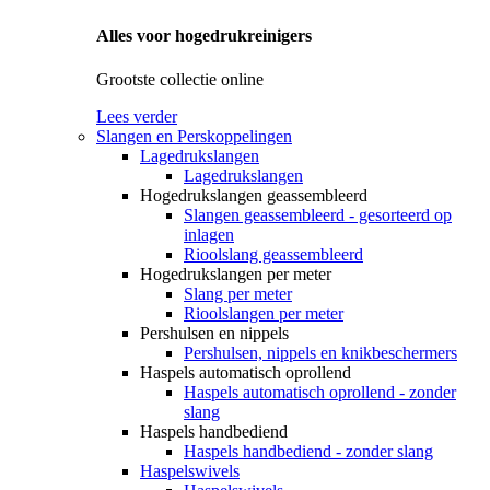
Alles voor hogedrukreinigers
Grootste collectie online
Lees verder
Slangen en Perskoppelingen
Lagedrukslangen
Lagedrukslangen
Hogedrukslangen geassembleerd
Slangen geassembleerd - gesorteerd op
inlagen
Rioolslang geassembleerd
Hogedrukslangen per meter
Slang per meter
Rioolslangen per meter
Pershulsen en nippels
Pershulsen, nippels en knikbeschermers
Haspels automatisch oprollend
Haspels automatisch oprollend - zonder
slang
Haspels handbediend
Haspels handbediend - zonder slang
Haspelswivels