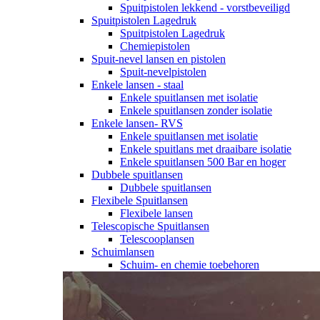
Spuitpistolen lekkend - vorstbeveiligd
Spuitpistolen Lagedruk
Spuitpistolen Lagedruk
Chemiepistolen
Spuit-nevel lansen en pistolen
Spuit-nevelpistolen
Enkele lansen - staal
Enkele spuitlansen met isolatie
Enkele spuitlansen zonder isolatie
Enkele lansen- RVS
Enkele spuitlansen met isolatie
Enkele spuitlans met draaibare isolatie
Enkele spuitlansen 500 Bar en hoger
Dubbele spuitlansen
Dubbele spuitlansen
Flexibele Spuitlansen
Flexibele lansen
Telescopische Spuitlansen
Telescooplansen
Schuimlansen
Schuim- en chemie toebehoren