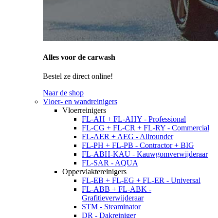
Alles voor de carwash
Bestel ze direct online!
Naar de shop
Vloer- en wandreinigers
Vloerreinigers
FL-AH + FL-AHY - Professional
FL-CG + FL-CR + FL-RY - Commercial
FL-AER + AEG - Allrounder
FL-PH + FL-PB - Contractor + BIG
FL-ABH-KAU - Kauwgomverwijderaar
FL-SAR - AQUA
Oppervlaktereinigers
FL-EB + FL-EG + FL-ER - Universal
FL-ABB + FL-ABK -
Grafitieverwijderaar
STM - Steaminator
DR - Dakreiniger