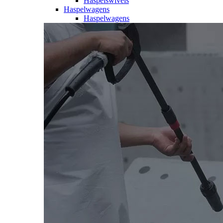
Haspelswivels
Haspelwagens
Haspelwagens