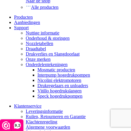
Naar de shop
Alle producten
Producten
Aanbiedingen
Support
Nuttige informatie
Onderhoud & storingen
Nozzletabellen
Draadtabel
Drukverlies en Slangdoorlaat
Onze merken
Onderdelentekeningen
Mosmatic producten
Interpump hogedrukpompen
Nicolini elektromotoren
Drukregelaars en unloaders
Vitillo hogedrukslangen
Speck hogedrukpompen
Klantenservice
Leveringsinformatie
Ruilen, Retourneren en Garantie
Klachtenregeling
9,2
Algemene voorwaarden