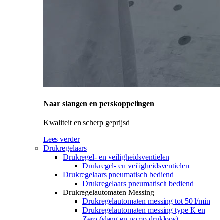
Naar slangen en perskoppelingen
Kwaliteit en scherp geprijsd
Lees verder
Drukregelaars
Drukregel- en veiligheidsventielen
Drukregel- en veiligheidsventielen
Drukregelaars pneumatisch bediend
Drukregelaars pneumatisch bediend
Drukregelautomaten Messing
Drukregelautomaten messing tot 50 l/min
Drukregelautomaten messing type K en
Zero (slang en pomp drukloos)