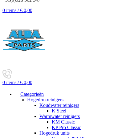
0
items
/
€
0,00
0
items
/
€
0,00
Categorieën
Hogedrukreinigers
Koudwater reinigers
K Steel
Warmwater reinigers
KM Classic
KP Pro Classic
Hogedruk units