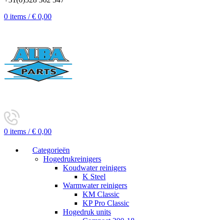
0
items
/
€
0,00
0
items
/
€
0,00
Categorieën
Hogedrukreinigers
Koudwater reinigers
K Steel
Warmwater reinigers
KM Classic
KP Pro Classic
Hogedruk units