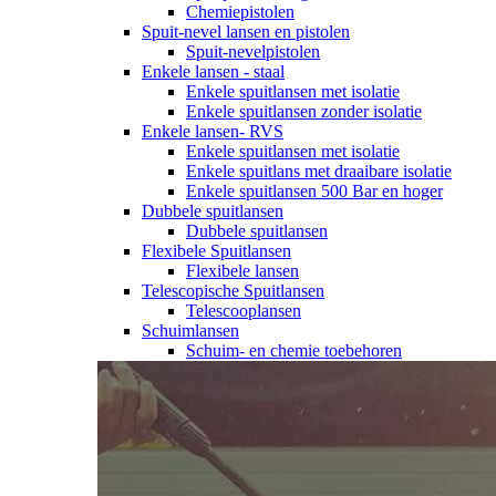
Chemiepistolen
Spuit-nevel lansen en pistolen
Spuit-nevelpistolen
Enkele lansen - staal
Enkele spuitlansen met isolatie
Enkele spuitlansen zonder isolatie
Enkele lansen- RVS
Enkele spuitlansen met isolatie
Enkele spuitlans met draaibare isolatie
Enkele spuitlansen 500 Bar en hoger
Dubbele spuitlansen
Dubbele spuitlansen
Flexibele Spuitlansen
Flexibele lansen
Telescopische Spuitlansen
Telescooplansen
Schuimlansen
Schuim- en chemie toebehoren