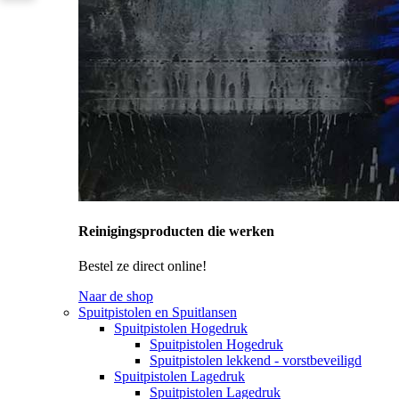
Reinigingsproducten die werken
Bestel ze direct online!
Naar de shop
Spuitpistolen en Spuitlansen
Spuitpistolen Hogedruk
Spuitpistolen Hogedruk
Spuitpistolen lekkend - vorstbeveiligd
Spuitpistolen Lagedruk
Spuitpistolen Lagedruk