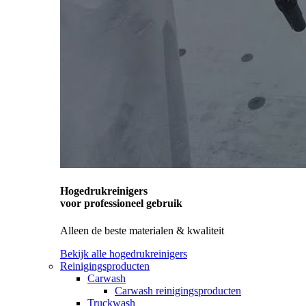
Hogedrukreinigers
voor professioneel gebruik
Alleen de beste materialen & kwaliteit
Bekijk alle hogedrukreinigers
Reinigingsproducten
Carwash
Carwash reinigingsproducten
Truckwash