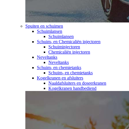
Spuiten en schuimen
Schuimlansen
Schuimlansen
Schuim- en Chemicaliën injectoren
Schuiminjectoren
Chemicaliën injectoren
Neveltanks
Neveltanks
Schuim- en chemietanks
Schuim- en chemietanks
Kogelkranen en afsluiters
Naaldafsluiters en doseerkranen
Kogelkranen handbediend