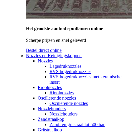
Het grootste aanbod spuitlansen online
Scherpe prijzen en snel geleverd
Bestel direct online
Nozzles en Reinigingskoppen
Nozzles
Lagedruknozzles
RVS hogedruknozzles
RVS hogedruknozzles met keramische
insert
Rioolnozzles
Rioolnozzles
Oscillerende nozzles
Oscillerende nozzles
Nozzlehouders
Nozzlehouders
Zandstraalkop
Zand- en gritstraal tot 500 bar
Gritstraalkop