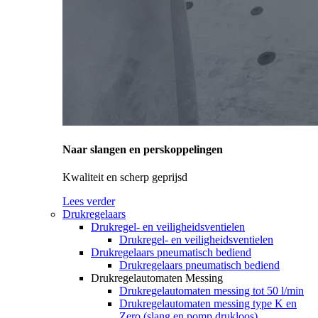
Naar slangen en perskoppelingen
Kwaliteit en scherp geprijsd
Lees verder
Drukregelaars
Drukregel- en veiligheidsventielen
Drukregel- en veiligheidsventielen
Drukregelaars pneumatisch bediend
Drukregelaars pneumatisch bediend
Drukregelautomaten Messing
Drukregelautomaten messing tot 50 l/min
Drukregelautomaten messing type K en
Zero (slang en pomp drukloos)