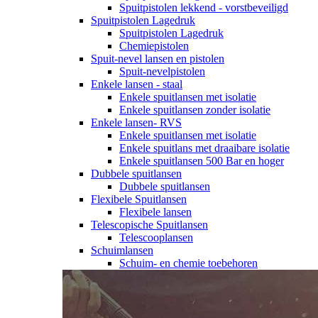
Spuitpistolen lekkend - vorstbeveiligd
Spuitpistolen Lagedruk
Spuitpistolen Lagedruk
Chemiepistolen
Spuit-nevel lansen en pistolen
Spuit-nevelpistolen
Enkele lansen - staal
Enkele spuitlansen met isolatie
Enkele spuitlansen zonder isolatie
Enkele lansen- RVS
Enkele spuitlansen met isolatie
Enkele spuitlans met draaibare isolatie
Enkele spuitlansen 500 Bar en hoger
Dubbele spuitlansen
Dubbele spuitlansen
Flexibele Spuitlansen
Flexibele lansen
Telescopische Spuitlansen
Telescooplansen
Schuimlansen
Schuim- en chemie toebehoren