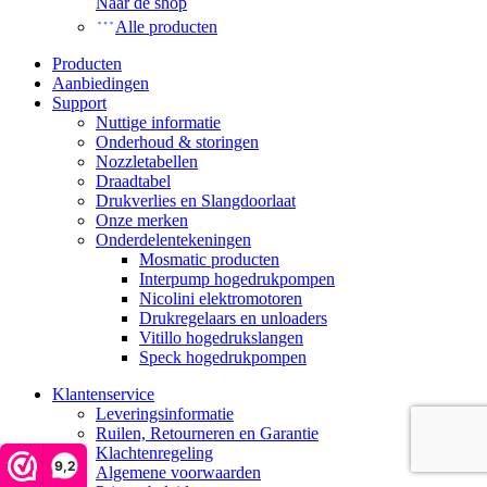
Naar de shop
Alle producten
Producten
Aanbiedingen
Support
Nuttige informatie
Onderhoud & storingen
Nozzletabellen
Draadtabel
Drukverlies en Slangdoorlaat
Onze merken
Onderdelentekeningen
Mosmatic producten
Interpump hogedrukpompen
Nicolini elektromotoren
Drukregelaars en unloaders
Vitillo hogedrukslangen
Speck hogedrukpompen
Klantenservice
Leveringsinformatie
Ruilen, Retourneren en Garantie
Klachtenregeling
9,2
Algemene voorwaarden