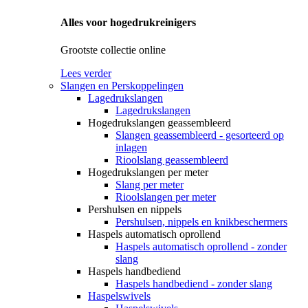
Alles voor hogedrukreinigers
Grootste collectie online
Lees verder
Slangen en Perskoppelingen
Lagedrukslangen
Lagedrukslangen
Hogedrukslangen geassembleerd
Slangen geassembleerd - gesorteerd op
inlagen
Rioolslang geassembleerd
Hogedrukslangen per meter
Slang per meter
Rioolslangen per meter
Pershulsen en nippels
Pershulsen, nippels en knikbeschermers
Haspels automatisch oprollend
Haspels automatisch oprollend - zonder
slang
Haspels handbediend
Haspels handbediend - zonder slang
Haspelswivels