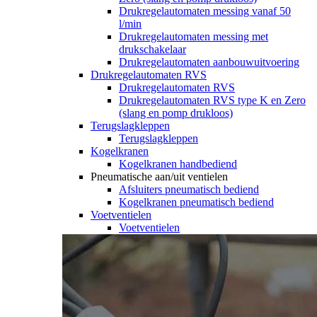
Drukregelautomaten messing vanaf 50
l/min
Drukregelautomaten messing met
drukschakelaar
Drukregelautomaten aanbouwuitvoering
Drukregelautomaten RVS
Drukregelautomaten RVS
Drukregelautomaten RVS type K en Zero
(slang en pomp drukloos)
Terugslagkleppen
Terugslagkleppen
Kogelkranen
Kogelkranen handbediend
Pneumatische aan/uit ventielen
Afsluiters pneumatisch bediend
Kogelkranen pneumatisch bediend
Voetventielen
Voetventielen