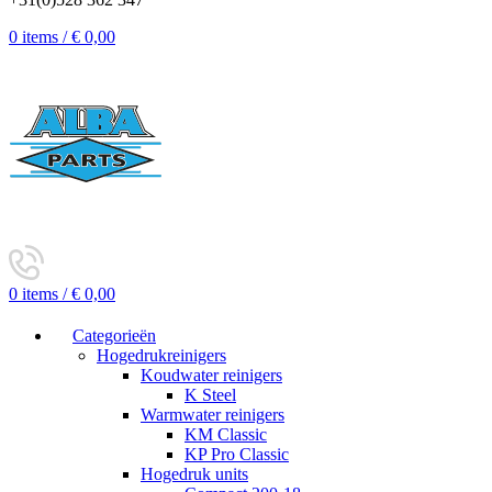
0
items
/
€
0,00
0
items
/
€
0,00
Categorieën
Hogedrukreinigers
Koudwater reinigers
K Steel
Warmwater reinigers
KM Classic
KP Pro Classic
Hogedruk units