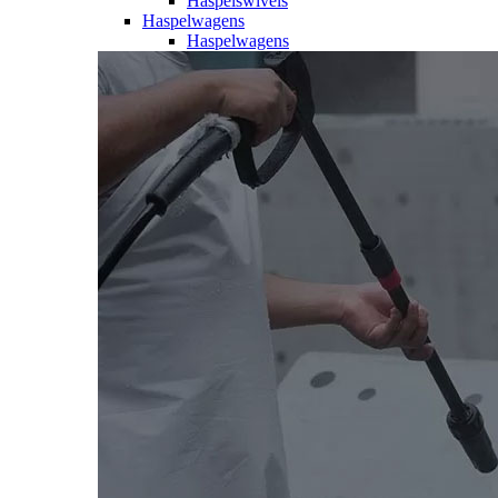
Haspelswivels
Haspelwagens
Haspelwagens