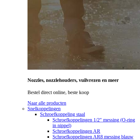
Nozzles, nozzlehouders, vuilvrezen en meer
Bestel direct online, beste koop
Naar alle producten
Snelkoppelingen
Schroefkoppeling staal
Schroefkoppelingen 1/2" messing (O-ring
in nippel)
Schroefkoppelingen AR
Schroefkoppelingen AR8 messing blauw