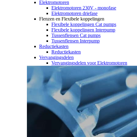
Elektromotoren
Elektromotoren 230V - monofase
Elektromotoren driefase
Flenzen en Flexibele koppelingen
Flexibele koppelingen Cat pumps
Flexibele koppelingen Interpump
Tussenflensen Cat pumps
Tussenflensen Interpump
Reductiekasten
Reductiekasten
Vervangingsdelen
Vervangingsdelen voor Elektromotoren