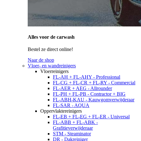
Alles voor de carwash
Bestel ze direct online!
Naar de shop
Vloer- en wandreinigers
Vloerreinigers
FL-AH + FL-AHY - Professional
FL-CG + FL-CR + FL-RY - Commercial
FL-AER + AEG - Allrounder
FL-PH + FL-PB - Contractor + BIG
FL-ABH-KAU - Kauwgomverwijderaar
FL-SAR - AQUA
Oppervlaktereinigers
FL-EB + FL-EG + FL-ER - Universal
FL-ABB + FL-ABK -
Grafitieverwijderaar
STM - Steaminator
DR - Dakreiniger