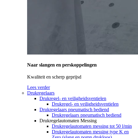
Naar slangen en perskoppelingen
Kwaliteit en scherp geprijsd
Lees verder
Drukregelaars
Drukregel- en veiligheidsventielen
Drukregel- en veiligheidsventielen
Drukregelaars pneumatisch bediend
Drukregelaars pneumatisch bediend
Drukregelautomaten Messing
Drukregelautomaten messing tot 50 l/min
Drukregelautomaten messing type K en
Zero (slang en pomp drukloos)