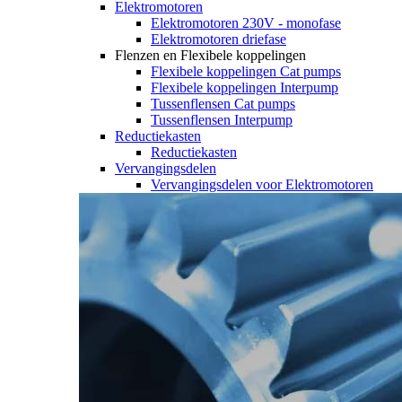
Elektromotoren
Elektromotoren 230V - monofase
Elektromotoren driefase
Flenzen en Flexibele koppelingen
Flexibele koppelingen Cat pumps
Flexibele koppelingen Interpump
Tussenflensen Cat pumps
Tussenflensen Interpump
Reductiekasten
Reductiekasten
Vervangingsdelen
Vervangingsdelen voor Elektromotoren