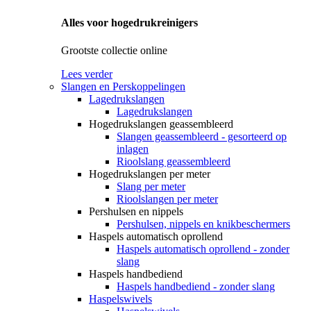
Alles voor hogedrukreinigers
Grootste collectie online
Lees verder
Slangen en Perskoppelingen
Lagedrukslangen
Lagedrukslangen
Hogedrukslangen geassembleerd
Slangen geassembleerd - gesorteerd op
inlagen
Rioolslang geassembleerd
Hogedrukslangen per meter
Slang per meter
Rioolslangen per meter
Pershulsen en nippels
Pershulsen, nippels en knikbeschermers
Haspels automatisch oprollend
Haspels automatisch oprollend - zonder
slang
Haspels handbediend
Haspels handbediend - zonder slang
Haspelswivels