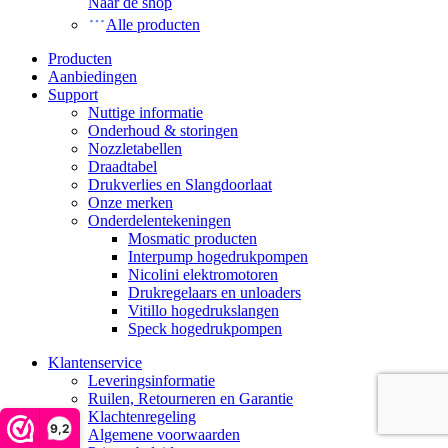
Naar de shop
Alle producten
Producten
Aanbiedingen
Support
Nuttige informatie
Onderhoud & storingen
Nozzletabellen
Draadtabel
Drukverlies en Slangdoorlaat
Onze merken
Onderdelentekeningen
Mosmatic producten
Interpump hogedrukpompen
Nicolini elektromotoren
Drukregelaars en unloaders
Vitillo hogedrukslangen
Speck hogedrukpompen
Klantenservice
Leveringsinformatie
Ruilen, Retourneren en Garantie
Klachtenregeling
9,2
Algemene voorwaarden