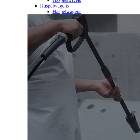
Haspelswivels
Haspelwagens
Haspelwagens