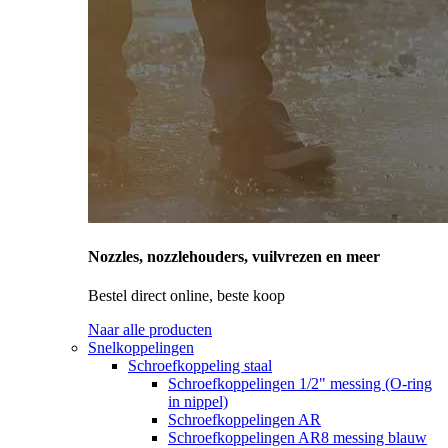
Nozzles, nozzlehouders, vuilvrezen en meer
Bestel direct online, beste koop
Naar alle producten
Snelkoppelingen
Schroefkoppeling staal
Schroefkoppelingen 1/2" messing (O-ring
in nippel)
Schroefkoppelingen AR
Schroefkoppelingen AR8 messing blauw