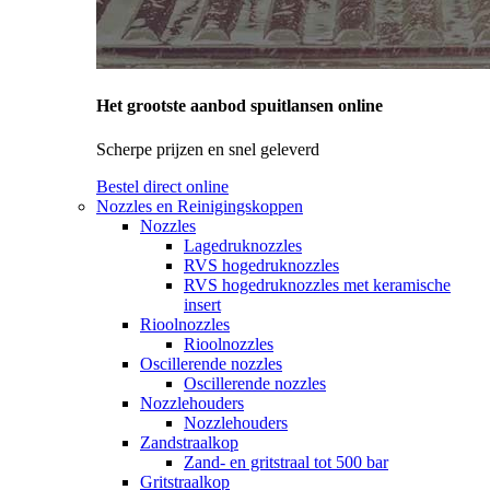
Het grootste aanbod spuitlansen online
Scherpe prijzen en snel geleverd
Bestel direct online
Nozzles en Reinigingskoppen
Nozzles
Lagedruknozzles
RVS hogedruknozzles
RVS hogedruknozzles met keramische
insert
Rioolnozzles
Rioolnozzles
Oscillerende nozzles
Oscillerende nozzles
Nozzlehouders
Nozzlehouders
Zandstraalkop
Zand- en gritstraal tot 500 bar
Gritstraalkop