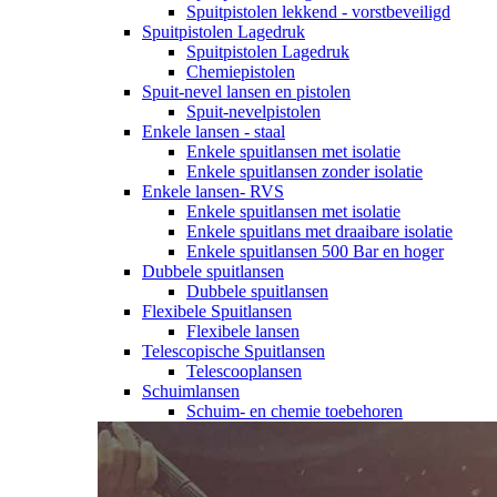
Spuitpistolen lekkend - vorstbeveiligd
Spuitpistolen Lagedruk
Spuitpistolen Lagedruk
Chemiepistolen
Spuit-nevel lansen en pistolen
Spuit-nevelpistolen
Enkele lansen - staal
Enkele spuitlansen met isolatie
Enkele spuitlansen zonder isolatie
Enkele lansen- RVS
Enkele spuitlansen met isolatie
Enkele spuitlans met draaibare isolatie
Enkele spuitlansen 500 Bar en hoger
Dubbele spuitlansen
Dubbele spuitlansen
Flexibele Spuitlansen
Flexibele lansen
Telescopische Spuitlansen
Telescooplansen
Schuimlansen
Schuim- en chemie toebehoren