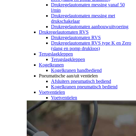
Drukregelautomaten messing vanaf 50
l/min
Drukregelautomaten messing met
drukschakelaar
Drukregelautomaten aanbouwuitvoering
Drukregelautomaten RVS
Drukregelautomaten RVS
Drukregelautomaten RVS type K en Zero
(slang en pomp drukloos)
Terugslagkleppen
Terugslagkleppen
Kogelkranen
Kogelkranen handbediend
Pneumatische aan/uit ventielen
Afsluiters pneumatisch bediend
Kogelkranen pneumatisch bediend
Voetventielen
Voetventielen