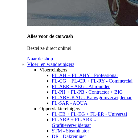
Alles voor de carwash
Bestel ze direct online!
Naar de shop
Vloer- en wandreinigers
Vloerreinigers
FL-AH + FL-AHY - Professional
FL-CG + FL-CR + FL-RY - Commercial
FL-AER + AEG - Allrounder
FL-PH + FL-PB - Contractor + BIG
FL-ABH-KAU - Kauwgomverwijderaar
FL-SAR - AQUA
Oppervlaktereinigers
FL-EB + FL-EG + FL-ER - Universal
FL-ABB + FL-ABK -
Grafitieverwijderaar
STM - Steaminator
DR - Dakreiniger