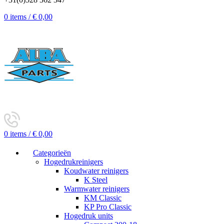
0
items
/
€
0,00
0
items
/
€
0,00
Categorieën
Hogedrukreinigers
Koudwater reinigers
K Steel
Warmwater reinigers
KM Classic
KP Pro Classic
Hogedruk units