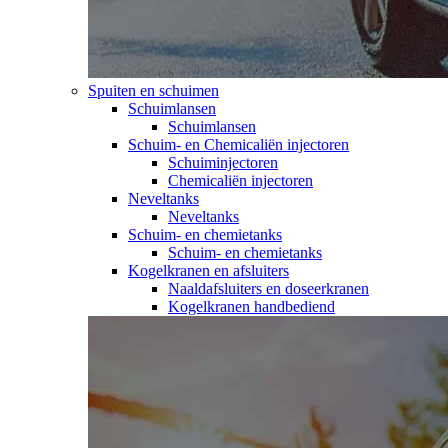
Spuiten en schuimen
Schuimlansen
Schuimlansen
Schuim- en Chemicaliën injectoren
Schuiminjectoren
Chemicaliën injectoren
Neveltanks
Neveltanks
Schuim- en chemietanks
Schuim- en chemietanks
Kogelkranen en afsluiters
Naaldafsluiters en doseerkranen
Kogelkranen handbediend