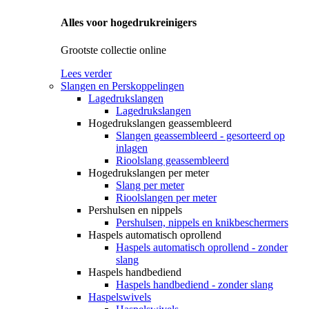
Alles voor hogedrukreinigers
Grootste collectie online
Lees verder
Slangen en Perskoppelingen
Lagedrukslangen
Lagedrukslangen
Hogedrukslangen geassembleerd
Slangen geassembleerd - gesorteerd op
inlagen
Rioolslang geassembleerd
Hogedrukslangen per meter
Slang per meter
Rioolslangen per meter
Pershulsen en nippels
Pershulsen, nippels en knikbeschermers
Haspels automatisch oprollend
Haspels automatisch oprollend - zonder
slang
Haspels handbediend
Haspels handbediend - zonder slang
Haspelswivels