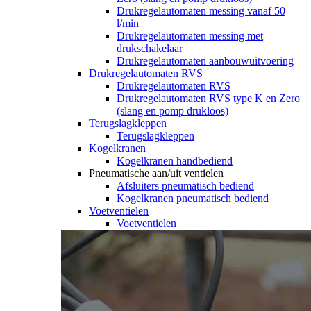
Drukregelautomaten messing vanaf 50
l/min
Drukregelautomaten messing met
drukschakelaar
Drukregelautomaten aanbouwuitvoering
Drukregelautomaten RVS
Drukregelautomaten RVS
Drukregelautomaten RVS type K en Zero
(slang en pomp drukloos)
Terugslagkleppen
Terugslagkleppen
Kogelkranen
Kogelkranen handbediend
Pneumatische aan/uit ventielen
Afsluiters pneumatisch bediend
Kogelkranen pneumatisch bediend
Voetventielen
Voetventielen