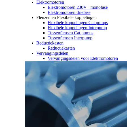
Elektromotoren
Elektromotoren 230V - monofase
Elektromotoren driefase
Flenzen en Flexibele koppelingen
Flexibele koppelingen Cat pumps
Flexibele koppelingen Interpump
Tussenflensen Cat pumps
Tussenflensen Interpump
Reductiekasten
Reductiekasten
Vervangingsdelen
Vervangingsdelen voor Elektromotoren