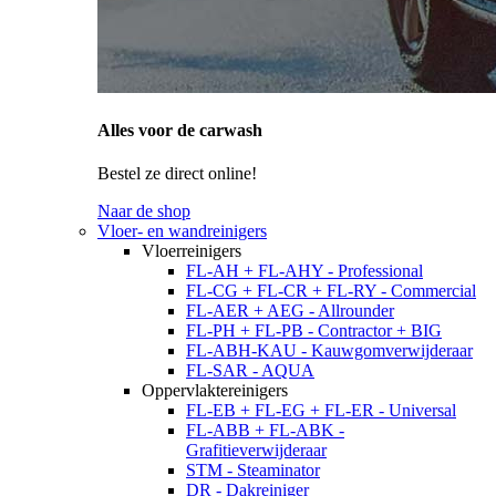
Alles voor de carwash
Bestel ze direct online!
Naar de shop
Vloer- en wandreinigers
Vloerreinigers
FL-AH + FL-AHY - Professional
FL-CG + FL-CR + FL-RY - Commercial
FL-AER + AEG - Allrounder
FL-PH + FL-PB - Contractor + BIG
FL-ABH-KAU - Kauwgomverwijderaar
FL-SAR - AQUA
Oppervlaktereinigers
FL-EB + FL-EG + FL-ER - Universal
FL-ABB + FL-ABK -
Grafitieverwijderaar
STM - Steaminator
DR - Dakreiniger