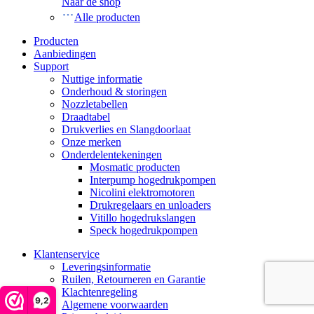
Naar de shop
Alle producten
Producten
Aanbiedingen
Support
Nuttige informatie
Onderhoud & storingen
Nozzletabellen
Draadtabel
Drukverlies en Slangdoorlaat
Onze merken
Onderdelentekeningen
Mosmatic producten
Interpump hogedrukpompen
Nicolini elektromotoren
Drukregelaars en unloaders
Vitillo hogedrukslangen
Speck hogedrukpompen
Klantenservice
Leveringsinformatie
Ruilen, Retourneren en Garantie
Klachtenregeling
9,2
Algemene voorwaarden