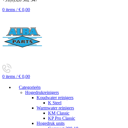
0
items
/
€
0,00
0
items
/
€
0,00
Categorieën
Hogedrukreinigers
Koudwater reinigers
K Steel
Warmwater reinigers
KM Classic
KP Pro Classic
Hogedruk units