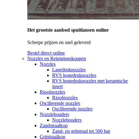
Het grootste aanbod spuitlansen online
Scherpe prijzen en snel geleverd
Bestel direct online
Nozzles en Reinigingskoppen
Nozzles
Lagedruknozzles
RVS hogedruknozzles
RVS hogedruknozzles met keramische
insert
Rioolnozzles
Rioolnozzles
Oscillerende nozzles
Oscillerende nozzles
Nozzlehouders
Nozzlehouders
Zandstraalkop
Zand- en gritstraal tot 500 bar
Gritstraalkop