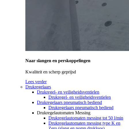
Naar slangen en perskoppelingen
Kwaliteit en scherp geprijsd
Lees verder
Drukregelaars
Drukregel- en veiligheidsventielen
Drukregel- en veiligheidsventielen
Drukregelaars pneumatisch bediend
Drukregelaars pneumatisch bediend
Drukregelautomaten Messing
Drukregelautomaten messing tot 50 l/min
Drukregelautomaten messing type K en
Zero (slang en pomp drukloos)