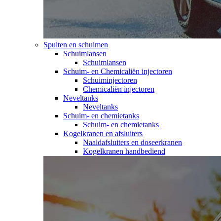
Spuiten en schuimen
Schuimlansen
Schuimlansen
Schuim- en Chemicaliën injectoren
Schuiminjectoren
Chemicaliën injectoren
Neveltanks
Neveltanks
Schuim- en chemietanks
Schuim- en chemietanks
Kogelkranen en afsluiters
Naaldafsluiters en doseerkranen
Kogelkranen handbediend