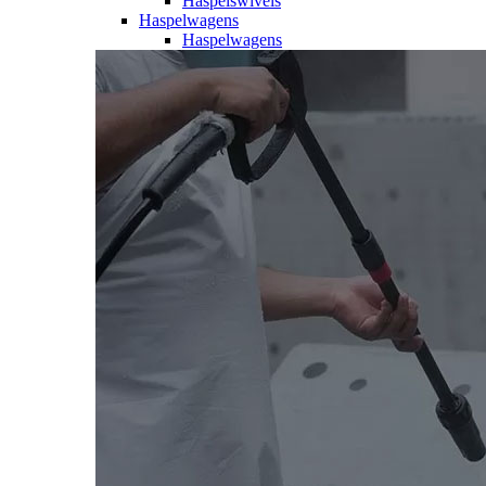
Haspelswivels
Haspelwagens
Haspelwagens