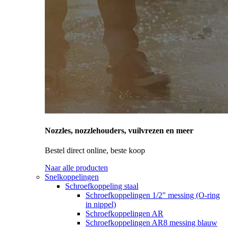
Nozzles, nozzlehouders, vuilvrezen en meer
Bestel direct online, beste koop
Naar alle producten
Snelkoppelingen
Schroefkoppeling staal
Schroefkoppelingen 1/2" messing (O-ring
in nippel)
Schroefkoppelingen AR
Schroefkoppelingen AR8 messing blauw