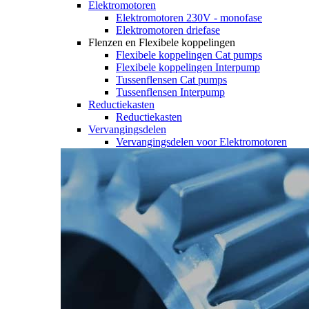
Elektromotoren
Elektromotoren 230V - monofase
Elektromotoren driefase
Flenzen en Flexibele koppelingen
Flexibele koppelingen Cat pumps
Flexibele koppelingen Interpump
Tussenflensen Cat pumps
Tussenflensen Interpump
Reductiekasten
Reductiekasten
Vervangingsdelen
Vervangingsdelen voor Elektromotoren