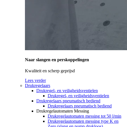
Naar slangen en perskoppelingen
Kwaliteit en scherp geprijsd
Lees verder
Drukregelaars
Drukregel- en veiligheidsventielen
Drukregel- en veiligheidsventielen
Drukregelaars pneumatisch bediend
Drukregelaars pneumatisch bediend
Drukregelautomaten Messing
Drukregelautomaten messing tot 50 l/min
Drukregelautomaten messing type K en
Zero (slang en pomp drukloos)