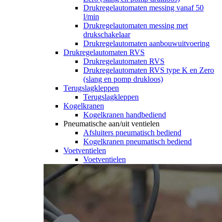
Drukregelautomaten messing vanaf 50
l/min
Drukregelautomaten messing met
drukschakelaar
Drukregelautomaten aanbouwuitvoering
Drukregelautomaten RVS
Drukregelautomaten RVS
Drukregelautomaten RVS type K en Zero
(slang en pomp drukloos)
Terugslagkleppen
Terugslagkleppen
Kogelkranen
Kogelkranen handbediend
Pneumatische aan/uit ventielen
Afsluiters pneumatisch bediend
Kogelkranen pneumatisch bediend
Voetventielen
Voetventielen