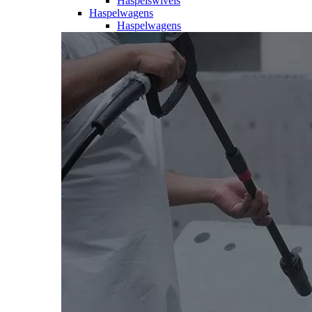
Haspelswivels
Haspelwagens
Haspelwagens