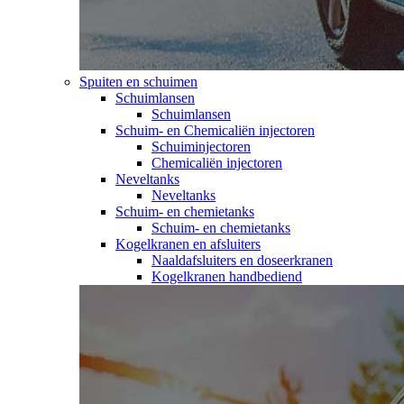
Spuiten en schuimen
Schuimlansen
Schuimlansen
Schuim- en Chemicaliën injectoren
Schuiminjectoren
Chemicaliën injectoren
Neveltanks
Neveltanks
Schuim- en chemietanks
Schuim- en chemietanks
Kogelkranen en afsluiters
Naaldafsluiters en doseerkranen
Kogelkranen handbediend