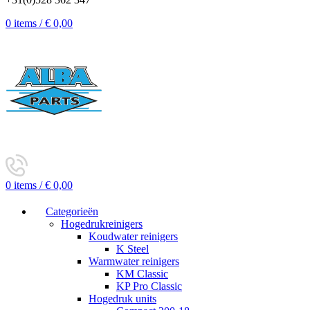
0
items
/
€
0,00
0
items
/
€
0,00
Categorieën
Hogedrukreinigers
Koudwater reinigers
K Steel
Warmwater reinigers
KM Classic
KP Pro Classic
Hogedruk units