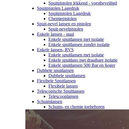
Spuitpistolen lekkend - vorstbeveiligd
Spuitpistolen Lagedruk
Spuitpistolen Lagedruk
Chemiepistolen
Spuit-nevel lansen en pistolen
Spuit-nevelpistolen
Enkele lansen - staal
Enkele spuitlansen met isolatie
Enkele spuitlansen zonder isolatie
Enkele lansen- RVS
Enkele spuitlansen met isolatie
Enkele spuitlans met draaibare isolatie
Enkele spuitlansen 500 Bar en hoger
Dubbele spuitlansen
Dubbele spuitlansen
Flexibele Spuitlansen
Flexibele lansen
Telescopische Spuitlansen
Telescooplansen
Schuimlansen
Schuim- en chemie toebehoren