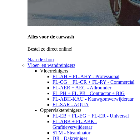
Alles voor de carwash
Bestel ze direct online!
Naar de shop
Vloer- en wandreinigers
Vloerreinigers
FL-AH + FL-AHY - Professional
FL-CG + FL-CR + FL-RY - Commercial
FL-AER + AEG - Allrounder
FL-PH + FL-PB - Contractor + BIG
FL-ABH-KAU - Kauwgomverwijderaar
FL-SAR - AQUA
Oppervlaktereinigers
FL-EB + FL-EG + FL-ER - Universal
FL-ABB + FL-ABK -
Grafitieverwijderaar
STM - Steaminator
DR - Dakreiniger