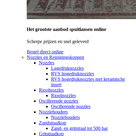
Het grootste aanbod spuitlansen online
Scherpe prijzen en snel geleverd
Bestel direct online
Nozzles en Reinigingskoppen
Nozzles
Lagedruknozzles
RVS hogedruknozzles
RVS hogedruknozzles met keramische
insert
Rioolnozzles
Rioolnozzles
Oscillerende nozzles
Oscillerende nozzles
Nozzlehouders
Nozzlehouders
Zandstraalkop
Zand- en gritstraal tot 500 bar
Gritstraalkop