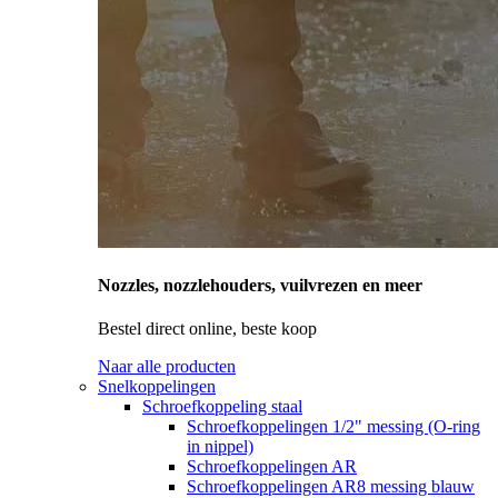
Nozzles, nozzlehouders, vuilvrezen en meer
Bestel direct online, beste koop
Naar alle producten
Snelkoppelingen
Schroefkoppeling staal
Schroefkoppelingen 1/2" messing (O-ring
in nippel)
Schroefkoppelingen AR
Schroefkoppelingen AR8 messing blauw