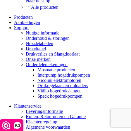
Naar de shop
Alle producten
Producten
Aanbiedingen
Support
Nuttige informatie
Onderhoud & storingen
Nozzletabellen
Draadtabel
Drukverlies en Slangdoorlaat
Onze merken
Onderdelentekeningen
Mosmatic producten
Interpump hogedrukpompen
Nicolini elektromotoren
Drukregelaars en unloaders
Vitillo hogedrukslangen
Speck hogedrukpompen
Klantenservice
Leveringsinformatie
Ruilen, Retourneren en Garantie
Klachtenregeling
9,2
Algemene voorwaarden