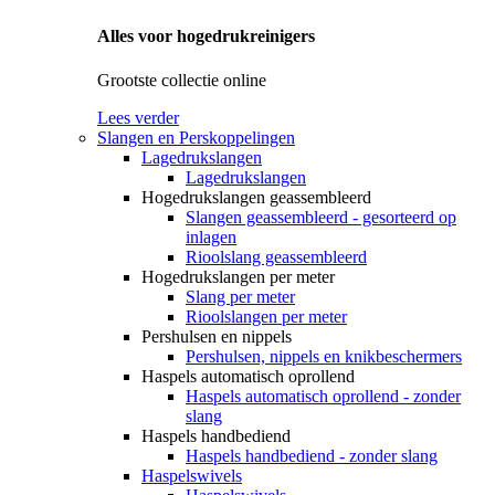
Alles voor hogedrukreinigers
Grootste collectie online
Lees verder
Slangen en Perskoppelingen
Lagedrukslangen
Lagedrukslangen
Hogedrukslangen geassembleerd
Slangen geassembleerd - gesorteerd op
inlagen
Rioolslang geassembleerd
Hogedrukslangen per meter
Slang per meter
Rioolslangen per meter
Pershulsen en nippels
Pershulsen, nippels en knikbeschermers
Haspels automatisch oprollend
Haspels automatisch oprollend - zonder
slang
Haspels handbediend
Haspels handbediend - zonder slang
Haspelswivels