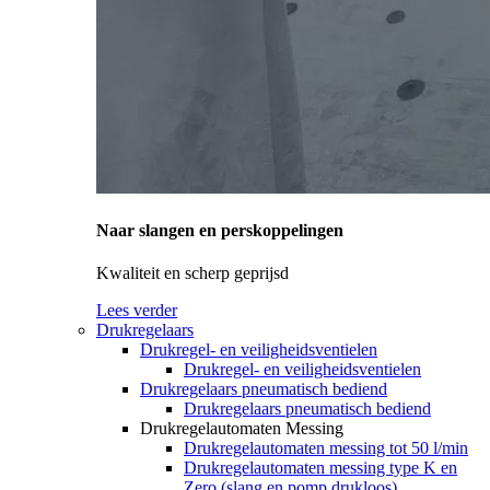
Naar slangen en perskoppelingen
Kwaliteit en scherp geprijsd
Lees verder
Drukregelaars
Drukregel- en veiligheidsventielen
Drukregel- en veiligheidsventielen
Drukregelaars pneumatisch bediend
Drukregelaars pneumatisch bediend
Drukregelautomaten Messing
Drukregelautomaten messing tot 50 l/min
Drukregelautomaten messing type K en
Zero (slang en pomp drukloos)