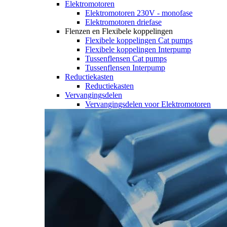
Elektromotoren
Elektromotoren 230V - monofase
Elektromotoren driefase
Flenzen en Flexibele koppelingen
Flexibele koppelingen Cat pumps
Flexibele koppelingen Interpump
Tussenflensen Cat pumps
Tussenflensen Interpump
Reductiekasten
Reductiekasten
Vervangingsdelen
Vervangingsdelen voor Elektromotoren