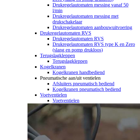
Drukregelautomaten messing vanaf 50
l/min
Drukregelautomaten messing met
drukschakelaar
Drukregelautomaten aanbouwuitvoering
Drukregelautomaten RVS
Drukregelautomaten RVS
Drukregelautomaten RVS type K en Zero
(slang en pomp drukloos)
Terugslagkleppen
Terugslagkleppen
Kogelkranen
Kogelkranen handbediend
Pneumatische aan/uit ventielen
Afsluiters pneumatisch bediend
Kogelkranen pneumatisch bediend
Voetventielen
Voetventielen