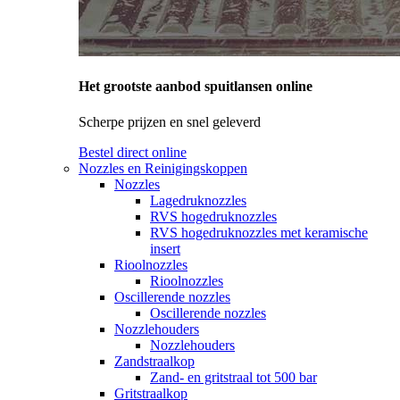
Het grootste aanbod spuitlansen online
Scherpe prijzen en snel geleverd
Bestel direct online
Nozzles en Reinigingskoppen
Nozzles
Lagedruknozzles
RVS hogedruknozzles
RVS hogedruknozzles met keramische
insert
Rioolnozzles
Rioolnozzles
Oscillerende nozzles
Oscillerende nozzles
Nozzlehouders
Nozzlehouders
Zandstraalkop
Zand- en gritstraal tot 500 bar
Gritstraalkop