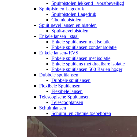
Spuitpistolen lekkend - vorstbeveiligd
Spuitpistolen Lagedruk
Spuitpistolen Lagedruk
Chemiepistolen
Spuit-nevel lansen en pistolen
Spuit-nevelpistolen
Enkele lansen - staal
Enkele spuitlansen met isolatie
Enkele spuitlansen zonder isolatie
Enkele lansen- RVS
Enkele spuitlansen met isolatie
Enkele spuitlans met draaibare isolatie
Enkele spuitlansen 500 Bar en hoger
Dubbele spuitlansen
Dubbele spuitlansen
Flexibele Spuitlansen
Flexibele lansen
Telescopische Spuitlansen
Telescooplansen
Schuimlansen
Schuim- en chemie toebehoren