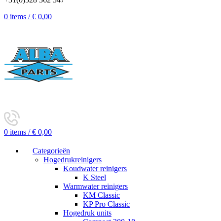
0
items
/
€
0,00
0
items
/
€
0,00
Categorieën
Hogedrukreinigers
Koudwater reinigers
K Steel
Warmwater reinigers
KM Classic
KP Pro Classic
Hogedruk units