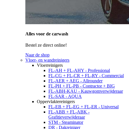
Alles voor de carwash
Bestel ze direct online!
Naar de shop
Vloer- en wandreinigers
Vloerreinigers
FL-AH + FL-AHY - Professional
FL-CG + FL-CR + FL-RY - Commercial
FL-AER + AEG - Allrounder
FL-PH + FL-PB - Contractor + BIG
FL-ABH-KAU - Kauwgomverwijderaar
FL-SAR - AQUA
Oppervlaktereinigers
FL-EB + FL-EG + FL-ER - Universal
FL-ABB + FL-ABK -
Grafitieverwijderaar
STM - Steaminator
DR - Dakreiniger