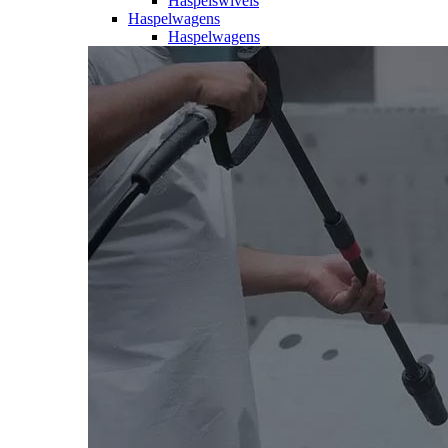
Haspelswivels
Haspelwagens
Haspelwagens