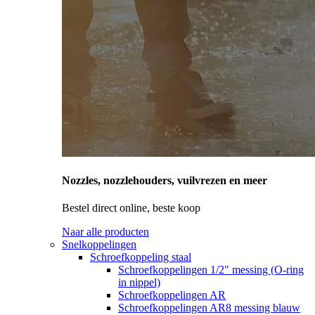
Nozzles, nozzlehouders, vuilvrezen en meer
Bestel direct online, beste koop
Naar alle producten
Snelkoppelingen
Schroefkoppeling staal
Schroefkoppelingen 1/2" messing (O-ring
in nippel)
Schroefkoppelingen AR
Schroefkoppelingen AR8 messing blauw