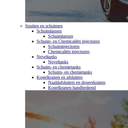
Spuiten en schuimen
Schuimlansen
Schuimlansen
Schuim- en Chemicaliën injectoren
Schuiminjectoren
Chemicaliën injectoren
Neveltanks
Neveltanks
Schuim- en chemietanks
Schuim- en chemietanks
Kogelkranen en afsluiters
Naaldafsluiters en doseerkranen
Kogelkranen handbediend