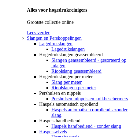
Alles voor hogedrukreinigers
Grootste collectie online
Lees verder
Slangen en Perskoppelingen
Lagedrukslangen
Lagedrukslangen
Hogedrukslangen geassembleerd
Slangen geassembleerd - gesorteerd op
inlagen
Rioolslang geassembleerd
Hogedrukslangen per meter
Slang per meter
Rioolslangen per meter
Pershulsen en nippels
Pershulsen, nippels en knikbeschermers
Haspels automatisch oprollend
Haspels automatisch oprollend - zonder
slang
Haspels handbediend
Haspels handbediend - zonder slang
Haspelswivels