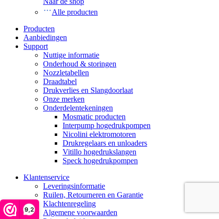
Naar de shop
Alle producten
Producten
Aanbiedingen
Support
Nuttige informatie
Onderhoud & storingen
Nozzletabellen
Draadtabel
Drukverlies en Slangdoorlaat
Onze merken
Onderdelentekeningen
Mosmatic producten
Interpump hogedrukpompen
Nicolini elektromotoren
Drukregelaars en unloaders
Vitillo hogedrukslangen
Speck hogedrukpompen
Klantenservice
Leveringsinformatie
Ruilen, Retourneren en Garantie
Klachtenregeling
9,2
Algemene voorwaarden