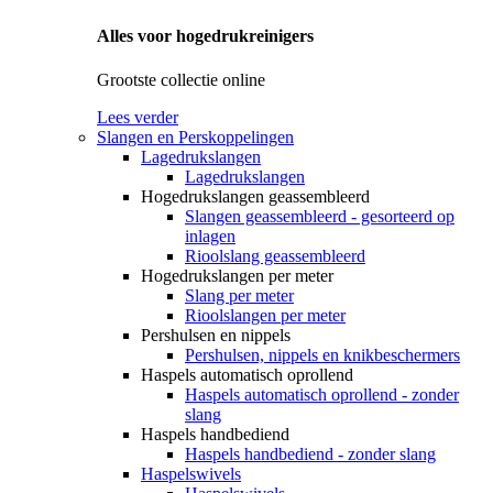
Alles voor hogedrukreinigers
Grootste collectie online
Lees verder
Slangen en Perskoppelingen
Lagedrukslangen
Lagedrukslangen
Hogedrukslangen geassembleerd
Slangen geassembleerd - gesorteerd op
inlagen
Rioolslang geassembleerd
Hogedrukslangen per meter
Slang per meter
Rioolslangen per meter
Pershulsen en nippels
Pershulsen, nippels en knikbeschermers
Haspels automatisch oprollend
Haspels automatisch oprollend - zonder
slang
Haspels handbediend
Haspels handbediend - zonder slang
Haspelswivels