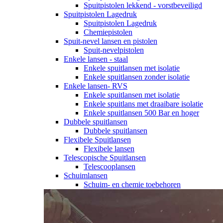
Spuitpistolen lekkend - vorstbeveiligd
Spuitpistolen Lagedruk
Spuitpistolen Lagedruk
Chemiepistolen
Spuit-nevel lansen en pistolen
Spuit-nevelpistolen
Enkele lansen - staal
Enkele spuitlansen met isolatie
Enkele spuitlansen zonder isolatie
Enkele lansen- RVS
Enkele spuitlansen met isolatie
Enkele spuitlans met draaibare isolatie
Enkele spuitlansen 500 Bar en hoger
Dubbele spuitlansen
Dubbele spuitlansen
Flexibele Spuitlansen
Flexibele lansen
Telescopische Spuitlansen
Telescooplansen
Schuimlansen
Schuim- en chemie toebehoren