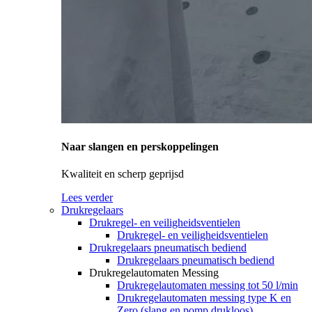
Naar slangen en perskoppelingen
Kwaliteit en scherp geprijsd
Lees verder
Drukregelaars
Drukregel- en veiligheidsventielen
Drukregel- en veiligheidsventielen
Drukregelaars pneumatisch bediend
Drukregelaars pneumatisch bediend
Drukregelautomaten Messing
Drukregelautomaten messing tot 50 l/min
Drukregelautomaten messing type K en
Zero (slang en pomp drukloos)