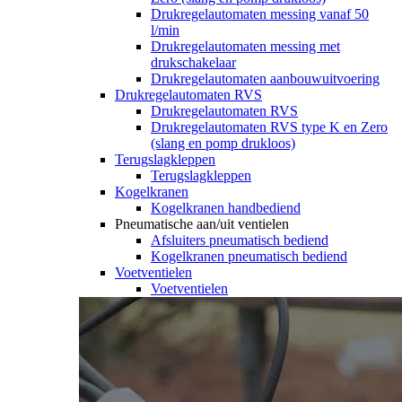
Drukregelautomaten messing vanaf 50
l/min
Drukregelautomaten messing met
drukschakelaar
Drukregelautomaten aanbouwuitvoering
Drukregelautomaten RVS
Drukregelautomaten RVS
Drukregelautomaten RVS type K en Zero
(slang en pomp drukloos)
Terugslagkleppen
Terugslagkleppen
Kogelkranen
Kogelkranen handbediend
Pneumatische aan/uit ventielen
Afsluiters pneumatisch bediend
Kogelkranen pneumatisch bediend
Voetventielen
Voetventielen