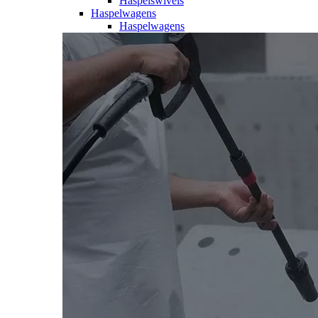
Haspelswivels
Haspelwagens
Haspelwagens