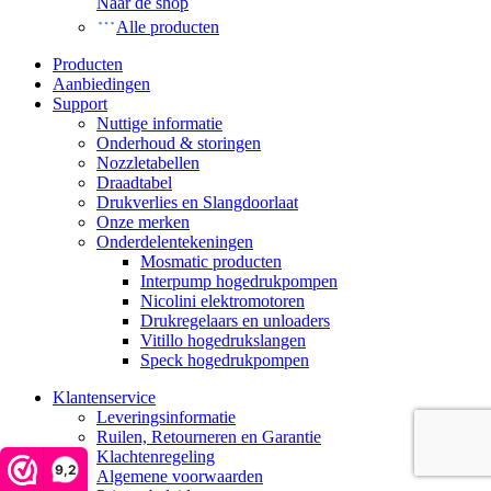
Naar de shop
Alle producten
Producten
Aanbiedingen
Support
Nuttige informatie
Onderhoud & storingen
Nozzletabellen
Draadtabel
Drukverlies en Slangdoorlaat
Onze merken
Onderdelentekeningen
Mosmatic producten
Interpump hogedrukpompen
Nicolini elektromotoren
Drukregelaars en unloaders
Vitillo hogedrukslangen
Speck hogedrukpompen
Klantenservice
Leveringsinformatie
Ruilen, Retourneren en Garantie
Klachtenregeling
9,2
Algemene voorwaarden