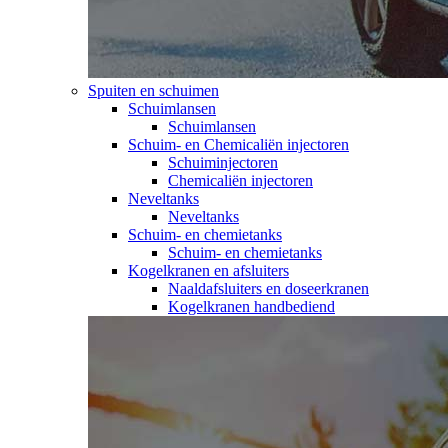
Spuiten en schuimen
Schuimlansen
Schuimlansen
Schuim- en Chemicaliën injectoren
Schuiminjectoren
Chemicaliën injectoren
Neveltanks
Neveltanks
Schuim- en chemietanks
Schuim- en chemietanks
Kogelkranen en afsluiters
Naaldafsluiters en doseerkranen
Kogelkranen handbediend