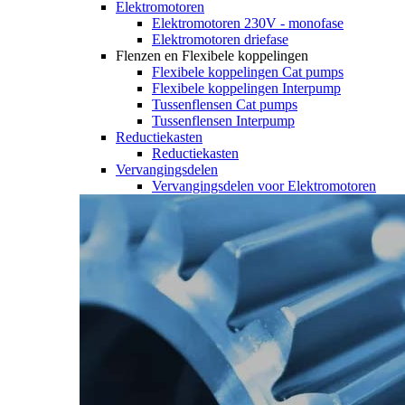
Elektromotoren
Elektromotoren 230V - monofase
Elektromotoren driefase
Flenzen en Flexibele koppelingen
Flexibele koppelingen Cat pumps
Flexibele koppelingen Interpump
Tussenflensen Cat pumps
Tussenflensen Interpump
Reductiekasten
Reductiekasten
Vervangingsdelen
Vervangingsdelen voor Elektromotoren