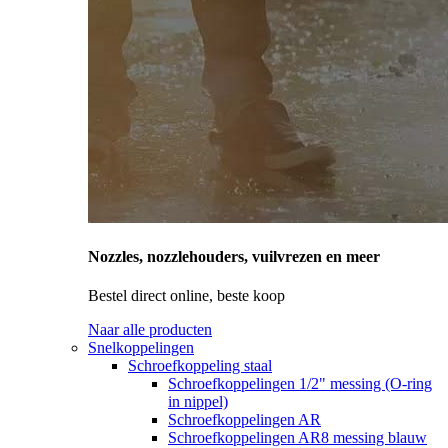
Nozzles, nozzlehouders, vuilvrezen en meer
Bestel direct online, beste koop
Naar alle producten
Snelkoppelingen
Schroefkoppeling staal
Schroefkoppelingen 1/2" messing (O-ring
in nippel)
Schroefkoppelingen AR
Schroefkoppelingen AR8 messing blauw