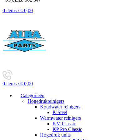
0
items
/
€
0,00
0
items
/
€
0,00
Categorieën
Hogedrukreinigers
Koudwater reinigers
K Steel
Warmwater reinigers
KM Classic
KP Pro Classic
Hogedruk units