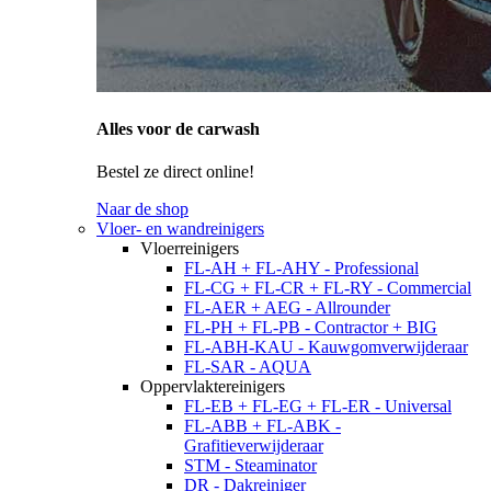
Alles voor de carwash
Bestel ze direct online!
Naar de shop
Vloer- en wandreinigers
Vloerreinigers
FL-AH + FL-AHY - Professional
FL-CG + FL-CR + FL-RY - Commercial
FL-AER + AEG - Allrounder
FL-PH + FL-PB - Contractor + BIG
FL-ABH-KAU - Kauwgomverwijderaar
FL-SAR - AQUA
Oppervlaktereinigers
FL-EB + FL-EG + FL-ER - Universal
FL-ABB + FL-ABK -
Grafitieverwijderaar
STM - Steaminator
DR - Dakreiniger