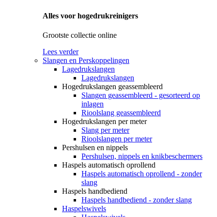
Alles voor hogedrukreinigers
Grootste collectie online
Lees verder
Slangen en Perskoppelingen
Lagedrukslangen
Lagedrukslangen
Hogedrukslangen geassembleerd
Slangen geassembleerd - gesorteerd op
inlagen
Rioolslang geassembleerd
Hogedrukslangen per meter
Slang per meter
Rioolslangen per meter
Pershulsen en nippels
Pershulsen, nippels en knikbeschermers
Haspels automatisch oprollend
Haspels automatisch oprollend - zonder
slang
Haspels handbediend
Haspels handbediend - zonder slang
Haspelswivels