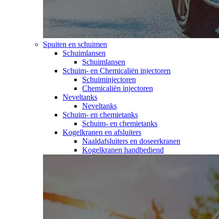
Spuiten en schuimen
Schuimlansen
Schuimlansen
Schuim- en Chemicaliën injectoren
Schuiminjectoren
Chemicaliën injectoren
Neveltanks
Neveltanks
Schuim- en chemietanks
Schuim- en chemietanks
Kogelkranen en afsluiters
Naaldafsluiters en doseerkranen
Kogelkranen handbediend