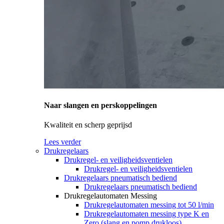
Naar slangen en perskoppelingen
Kwaliteit en scherp geprijsd
Lees verder
Drukregelaars
Drukregel- en veiligheidsventielen
Drukregel- en veiligheidsventielen
Drukregelaars pneumatisch bediend
Drukregelaars pneumatisch bediend
Drukregelautomaten Messing
Drukregelautomaten messing tot 50 l/min
Drukregelautomaten messing type K en
Zero (slang en pomp drukloos)