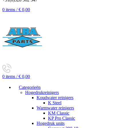
0
items
/
€
0,00
0
items
/
€
0,00
Categorieën
Hogedrukreinigers
Koudwater reinigers
K Steel
Warmwater reinigers
KM Classic
KP Pro Classic
Hogedruk units