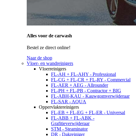
Alles voor de carwash
Bestel ze direct online!
Naar de shop
Vloer- en wandreinigers
Vloerreinigers
FL-AH + FL-AHY - Professional
FL-CG + FL-CR + FL-RY - Commercial
FL-AER + AEG - Allrounder
FL-PH + FL-PB - Contractor + BIG
FL-ABH-KAU - Kauwgomverwijderaar
FL-SAR - AQUA
Oppervlaktereinigers
FL-EB + FL-EG + FL-ER - Universal
FL-ABB + FL-ABK -
Grafitieverwijderaar
STM - Steaminator
DR - Dakreiniger