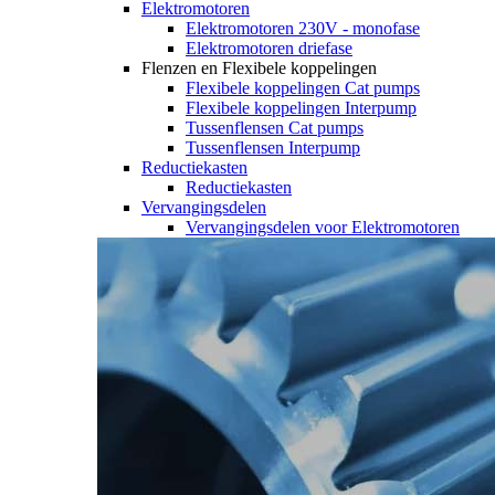
Elektromotoren
Elektromotoren 230V - monofase
Elektromotoren driefase
Flenzen en Flexibele koppelingen
Flexibele koppelingen Cat pumps
Flexibele koppelingen Interpump
Tussenflensen Cat pumps
Tussenflensen Interpump
Reductiekasten
Reductiekasten
Vervangingsdelen
Vervangingsdelen voor Elektromotoren