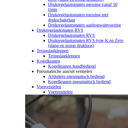
Drukregelautomaten messing vanaf 50
l/min
Drukregelautomaten messing met
drukschakelaar
Drukregelautomaten aanbouwuitvoering
Drukregelautomaten RVS
Drukregelautomaten RVS
Drukregelautomaten RVS type K en Zero
(slang en pomp drukloos)
Terugslagkleppen
Terugslagkleppen
Kogelkranen
Kogelkranen handbediend
Pneumatische aan/uit ventielen
Afsluiters pneumatisch bediend
Kogelkranen pneumatisch bediend
Voetventielen
Voetventielen