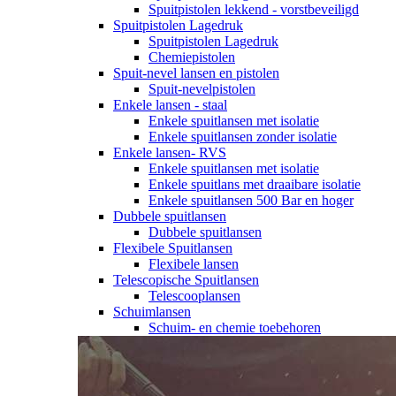
Spuitpistolen lekkend - vorstbeveiligd
Spuitpistolen Lagedruk
Spuitpistolen Lagedruk
Chemiepistolen
Spuit-nevel lansen en pistolen
Spuit-nevelpistolen
Enkele lansen - staal
Enkele spuitlansen met isolatie
Enkele spuitlansen zonder isolatie
Enkele lansen- RVS
Enkele spuitlansen met isolatie
Enkele spuitlans met draaibare isolatie
Enkele spuitlansen 500 Bar en hoger
Dubbele spuitlansen
Dubbele spuitlansen
Flexibele Spuitlansen
Flexibele lansen
Telescopische Spuitlansen
Telescooplansen
Schuimlansen
Schuim- en chemie toebehoren