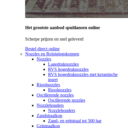
Het grootste aanbod spuitlansen online
Scherpe prijzen en snel geleverd
Bestel direct online
Nozzles en Reinigingskoppen
Nozzles
Lagedruknozzles
RVS hogedruknozzles
RVS hogedruknozzles met keramische
insert
Rioolnozzles
Rioolnozzles
Oscillerende nozzles
Oscillerende nozzles
Nozzlehouders
Nozzlehouders
Zandstraalkop
Zand- en gritstraal tot 500 bar
Gritstraalkop