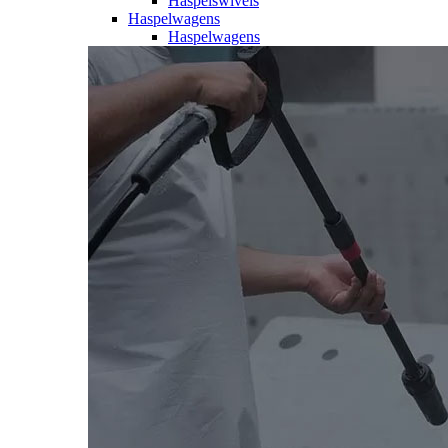
Haspelswivels
Haspelwagens
Haspelwagens