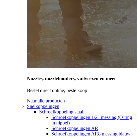
Nozzles, nozzlehouders, vuilvrezen en meer
Bestel direct online, beste koop
Naar alle producten
Snelkoppelingen
Schroefkoppeling staal
Schroefkoppelingen 1/2" messing (O-ring
in nippel)
Schroefkoppelingen AR
Schroefkoppelingen AR8 messing blauw