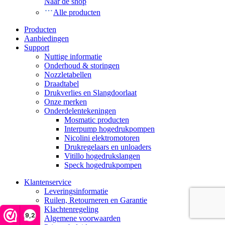
Naar de shop
Alle producten
Producten
Aanbiedingen
Support
Nuttige informatie
Onderhoud & storingen
Nozzletabellen
Draadtabel
Drukverlies en Slangdoorlaat
Onze merken
Onderdelentekeningen
Mosmatic producten
Interpump hogedrukpompen
Nicolini elektromotoren
Drukregelaars en unloaders
Vitillo hogedrukslangen
Speck hogedrukpompen
Klantenservice
Leveringsinformatie
Ruilen, Retourneren en Garantie
Klachtenregeling
9,2
Algemene voorwaarden