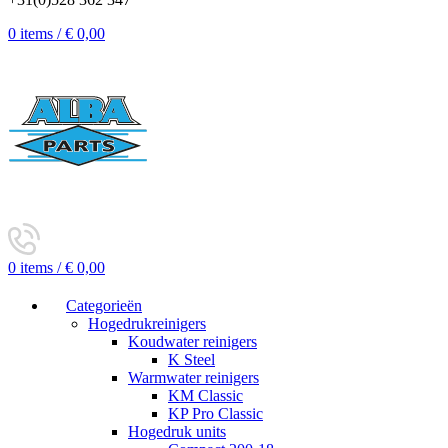
0
items
/
€
0,00
0
items
/
€
0,00
Categorieën
Hogedrukreinigers
Koudwater reinigers
K Steel
Warmwater reinigers
KM Classic
KP Pro Classic
Hogedruk units