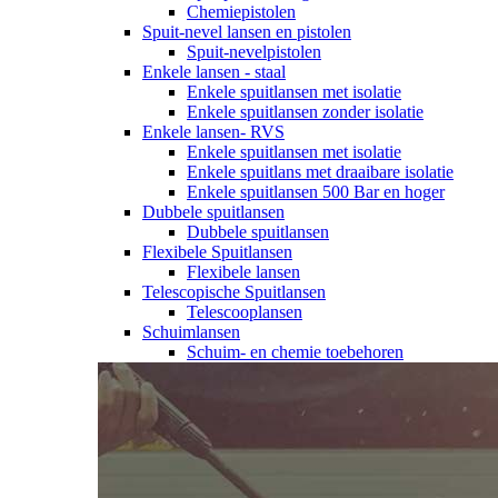
Chemiepistolen
Spuit-nevel lansen en pistolen
Spuit-nevelpistolen
Enkele lansen - staal
Enkele spuitlansen met isolatie
Enkele spuitlansen zonder isolatie
Enkele lansen- RVS
Enkele spuitlansen met isolatie
Enkele spuitlans met draaibare isolatie
Enkele spuitlansen 500 Bar en hoger
Dubbele spuitlansen
Dubbele spuitlansen
Flexibele Spuitlansen
Flexibele lansen
Telescopische Spuitlansen
Telescooplansen
Schuimlansen
Schuim- en chemie toebehoren