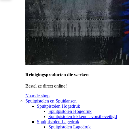
Reinigingsproducten die werken
Bestel ze direct online!
Naar de shop
Spuitpistolen en Spuitlansen
Spuitpistolen Hogedruk
Spuitpistolen Hogedruk
Spuitpistolen lekkend - vorstbeveiligd
Spuitpistolen Lagedruk
Spuitpistolen Lagedruk