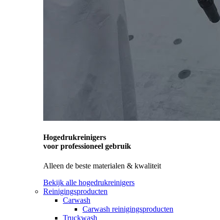
Hogedrukreinigers
voor professioneel gebruik
Alleen de beste materialen & kwaliteit
Bekijk alle hogedrukreinigers
Reinigingsproducten
Carwash
Carwash reinigingsproducten
Truckwash