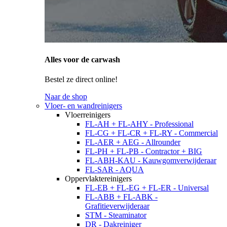
Alles voor de carwash
Bestel ze direct online!
Naar de shop
Vloer- en wandreinigers
Vloerreinigers
FL-AH + FL-AHY - Professional
FL-CG + FL-CR + FL-RY - Commercial
FL-AER + AEG - Allrounder
FL-PH + FL-PB - Contractor + BIG
FL-ABH-KAU - Kauwgomverwijderaar
FL-SAR - AQUA
Oppervlaktereinigers
FL-EB + FL-EG + FL-ER - Universal
FL-ABB + FL-ABK -
Grafitieverwijderaar
STM - Steaminator
DR - Dakreiniger