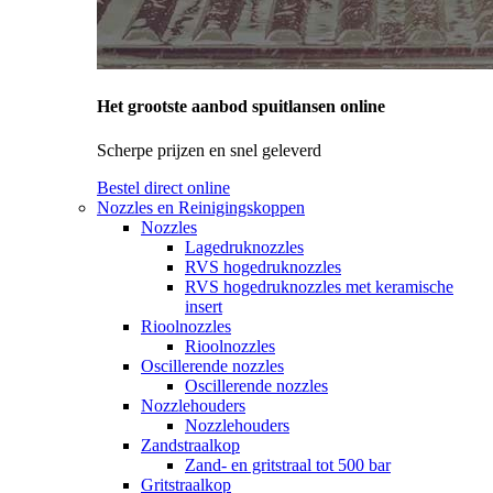
Het grootste aanbod spuitlansen online
Scherpe prijzen en snel geleverd
Bestel direct online
Nozzles en Reinigingskoppen
Nozzles
Lagedruknozzles
RVS hogedruknozzles
RVS hogedruknozzles met keramische
insert
Rioolnozzles
Rioolnozzles
Oscillerende nozzles
Oscillerende nozzles
Nozzlehouders
Nozzlehouders
Zandstraalkop
Zand- en gritstraal tot 500 bar
Gritstraalkop