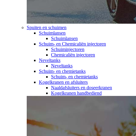
Spuiten en schuimen
Schuimlansen
Schuimlansen
Schuim- en Chemicaliën injectoren
Schuiminjectoren
Chemicaliën injectoren
Neveltanks
Neveltanks
Schuim- en chemietanks
Schuim- en chemietanks
Kogelkranen en afsluiters
Naaldafsluiters en doseerkranen
Kogelkranen handbediend