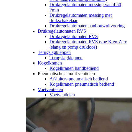
Drukregelautomaten messing vanaf 50
l/min
Drukregelautomaten messing met
drukschakelaar
Drukregelautomaten aanbouwuitvoering
Drukregelautomaten RVS
Drukregelautomaten RVS
Drukregelautomaten RVS type K en Zero
(slang en pomp drukloos)
Terugslagkleppen
Terugslagkleppen
Kogelkranen
Kogelkranen handbediend
Pneumatische aan/uit ventielen
Afsluiters pneumatisch bediend
Kogelkranen pneumatisch bediend
Voetventielen
Voetventielen