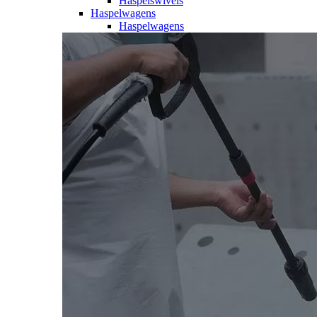
Haspelswivels
Haspelwagens
Haspelwagens