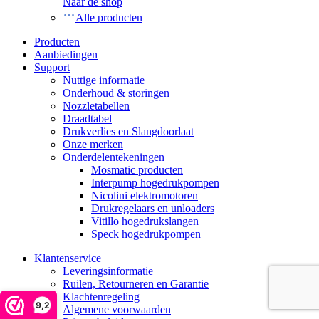
Naar de shop
Alle producten
Producten
Aanbiedingen
Support
Nuttige informatie
Onderhoud & storingen
Nozzletabellen
Draadtabel
Drukverlies en Slangdoorlaat
Onze merken
Onderdelentekeningen
Mosmatic producten
Interpump hogedrukpompen
Nicolini elektromotoren
Drukregelaars en unloaders
Vitillo hogedrukslangen
Speck hogedrukpompen
Klantenservice
Leveringsinformatie
Ruilen, Retourneren en Garantie
Klachtenregeling
9,2
Algemene voorwaarden