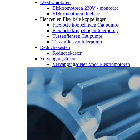
Elektromotoren
Elektromotoren 230V - monofase
Elektromotoren driefase
Flenzen en Flexibele koppelingen
Flexibele koppelingen Cat pumps
Flexibele koppelingen Interpump
Tussenflensen Cat pumps
Tussenflensen Interpump
Reductiekasten
Reductiekasten
Vervangingsdelen
Vervangingsdelen voor Elektromotoren