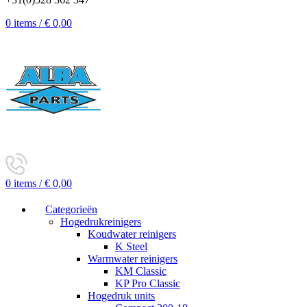
0
items
/
€
0,00
0
items
/
€
0,00
Categorieën
Hogedrukreinigers
Koudwater reinigers
K Steel
Warmwater reinigers
KM Classic
KP Pro Classic
Hogedruk units