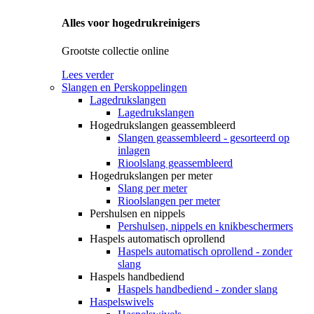
Alles voor hogedrukreinigers
Grootste collectie online
Lees verder
Slangen en Perskoppelingen
Lagedrukslangen
Lagedrukslangen
Hogedrukslangen geassembleerd
Slangen geassembleerd - gesorteerd op
inlagen
Rioolslang geassembleerd
Hogedrukslangen per meter
Slang per meter
Rioolslangen per meter
Pershulsen en nippels
Pershulsen, nippels en knikbeschermers
Haspels automatisch oprollend
Haspels automatisch oprollend - zonder
slang
Haspels handbediend
Haspels handbediend - zonder slang
Haspelswivels