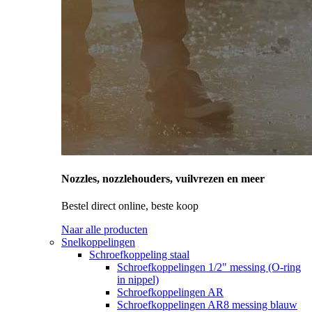
Nozzles, nozzlehouders, vuilvrezen en meer
Bestel direct online, beste koop
Naar alle producten
Snelkoppelingen
Schroefkoppeling staal
Schroefkoppelingen 1/2" messing (O-ring
in nippel)
Schroefkoppelingen AR
Schroefkoppelingen AR8 messing blauw