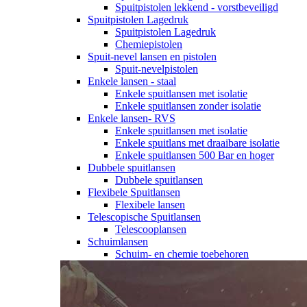
Spuitpistolen lekkend - vorstbeveiligd
Spuitpistolen Lagedruk
Spuitpistolen Lagedruk
Chemiepistolen
Spuit-nevel lansen en pistolen
Spuit-nevelpistolen
Enkele lansen - staal
Enkele spuitlansen met isolatie
Enkele spuitlansen zonder isolatie
Enkele lansen- RVS
Enkele spuitlansen met isolatie
Enkele spuitlans met draaibare isolatie
Enkele spuitlansen 500 Bar en hoger
Dubbele spuitlansen
Dubbele spuitlansen
Flexibele Spuitlansen
Flexibele lansen
Telescopische Spuitlansen
Telescooplansen
Schuimlansen
Schuim- en chemie toebehoren