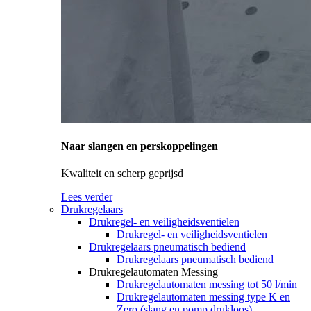
Naar slangen en perskoppelingen
Kwaliteit en scherp geprijsd
Lees verder
Drukregelaars
Drukregel- en veiligheidsventielen
Drukregel- en veiligheidsventielen
Drukregelaars pneumatisch bediend
Drukregelaars pneumatisch bediend
Drukregelautomaten Messing
Drukregelautomaten messing tot 50 l/min
Drukregelautomaten messing type K en
Zero (slang en pomp drukloos)