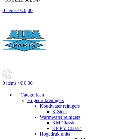
0
items
/
€
0,00
0
items
/
€
0,00
Categorieën
Hogedrukreinigers
Koudwater reinigers
K Steel
Warmwater reinigers
KM Classic
KP Pro Classic
Hogedruk units