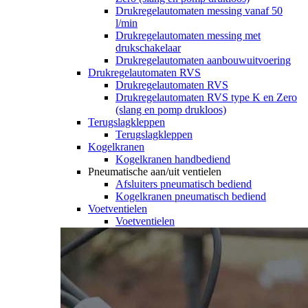
Drukregelautomaten messing vanaf 50
l/min
Drukregelautomaten messing met
drukschakelaar
Drukregelautomaten aanbouwuitvoering
Drukregelautomaten RVS
Drukregelautomaten RVS
Drukregelautomaten RVS type K en Zero
(slang en pomp drukloos)
Terugslagkleppen
Terugslagkleppen
Kogelkranen
Kogelkranen handbediend
Pneumatische aan/uit ventielen
Afsluiters pneumatisch bediend
Kogelkranen pneumatisch bediend
Voetventielen
Voetventielen