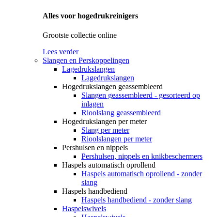
Alles voor hogedrukreinigers
Grootste collectie online
Lees verder
Slangen en Perskoppelingen
Lagedrukslangen
Lagedrukslangen
Hogedrukslangen geassembleerd
Slangen geassembleerd - gesorteerd op
inlagen
Rioolslang geassembleerd
Hogedrukslangen per meter
Slang per meter
Rioolslangen per meter
Pershulsen en nippels
Pershulsen, nippels en knikbeschermers
Haspels automatisch oprollend
Haspels automatisch oprollend - zonder
slang
Haspels handbediend
Haspels handbediend - zonder slang
Haspelswivels