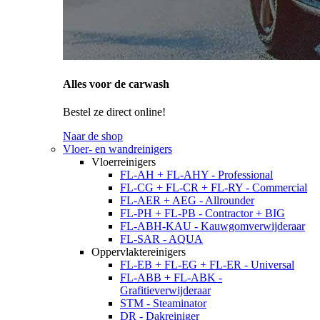
Alles voor de carwash
Bestel ze direct online!
Naar de shop
Vloer- en wandreinigers
Vloerreinigers
FL-AH + FL-AHY - Professional
FL-CG + FL-CR + FL-RY - Commercial
FL-AER + AEG - Allrounder
FL-PH + FL-PB - Contractor + BIG
FL-ABH-KAU - Kauwgomverwijderaar
FL-SAR - AQUA
Oppervlaktereinigers
FL-EB + FL-EG + FL-ER - Universal
FL-ABB + FL-ABK -
Grafitieverwijderaar
STM - Steaminator
DR - Dakreiniger