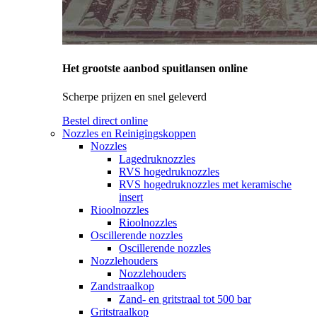
Het grootste aanbod spuitlansen online
Scherpe prijzen en snel geleverd
Bestel direct online
Nozzles en Reinigingskoppen
Nozzles
Lagedruknozzles
RVS hogedruknozzles
RVS hogedruknozzles met keramische
insert
Rioolnozzles
Rioolnozzles
Oscillerende nozzles
Oscillerende nozzles
Nozzlehouders
Nozzlehouders
Zandstraalkop
Zand- en gritstraal tot 500 bar
Gritstraalkop