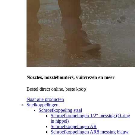
Nozzles, nozzlehouders, vuilvrezen en meer
Bestel direct online, beste koop
Naar alle producten
Snelkoppelingen
Schroefkoppeling staal
Schroefkoppelingen 1/2" messing (O-ring
in nippel)
Schroefkoppelingen AR
Schroefkoppelingen AR8 messing blauw