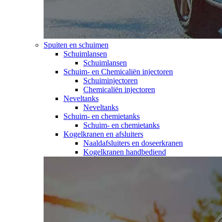
Spuiten en schuimen
Schuimlansen
Schuimlansen
Schuim- en Chemicaliën injectoren
Schuiminjectoren
Chemicaliën injectoren
Neveltanks
Neveltanks
Schuim- en chemietanks
Schuim- en chemietanks
Kogelkranen en afsluiters
Naaldafsluiters en doseerkranen
Kogelkranen handbediend