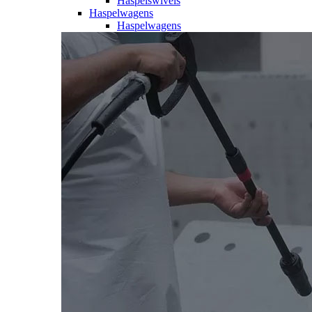
Haspelswivels
Haspelwagens
Haspelwagens