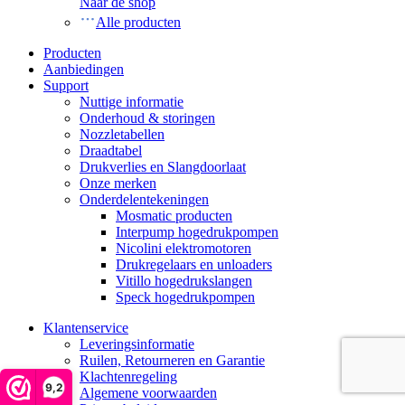
Naar de shop
Alle producten
Producten
Aanbiedingen
Support
Nuttige informatie
Onderhoud & storingen
Nozzletabellen
Draadtabel
Drukverlies en Slangdoorlaat
Onze merken
Onderdelentekeningen
Mosmatic producten
Interpump hogedrukpompen
Nicolini elektromotoren
Drukregelaars en unloaders
Vitillo hogedrukslangen
Speck hogedrukpompen
Klantenservice
Leveringsinformatie
Ruilen, Retourneren en Garantie
Klachtenregeling
9,2
Algemene voorwaarden