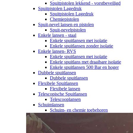
Spuitpistolen lekkend - vorstbeveiligd
Spuitpistolen Lagedruk
Spuitpistolen Lagedruk
Chemiepistolen
Spuit-nevel lansen en pistolen
Spuit-nevelpistolen
Enkele lansen - staal
Enkele spuitlansen met isolatie
Enkele spuitlansen zonder isolatie
Enkele lansen- RVS
Enkele spuitlansen met isolatie
Enkele spuitlans met draaibare isolatie
Enkele spuitlansen 500 Bar en hoger
Dubbele spuitlansen
Dubbele spuitlansen
Flexibele Spuitlansen
Flexibele lansen
Telescopische Spuitlansen
Telescooplansen
Schuimlansen
Schuim- en chemie toebehoren