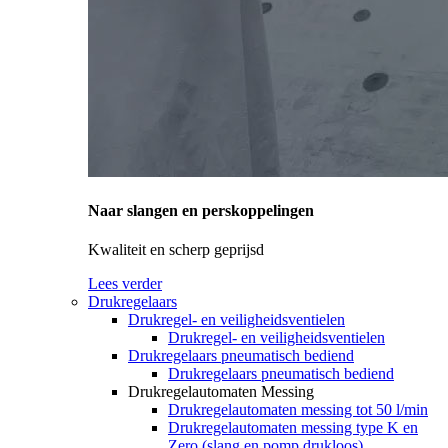
Naar slangen en perskoppelingen
Kwaliteit en scherp geprijsd
Lees verder
Drukregelaars
Drukregel- en veiligheidsventielen
Drukregel- en veiligheidsventielen
Drukregelaars pneumatisch bediend
Drukregelaars pneumatisch bediend
Drukregelautomaten Messing
Drukregelautomaten messing tot 50 l/min
Drukregelautomaten messing type K en
Zero (slang en pomp drukloos)