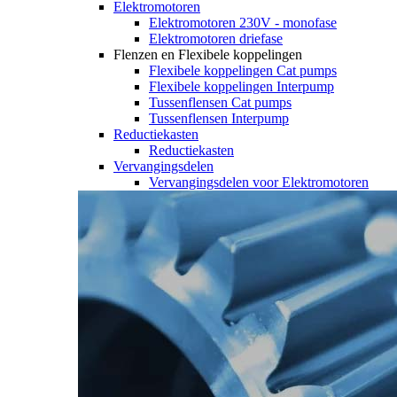
Elektromotoren
Elektromotoren 230V - monofase
Elektromotoren driefase
Flenzen en Flexibele koppelingen
Flexibele koppelingen Cat pumps
Flexibele koppelingen Interpump
Tussenflensen Cat pumps
Tussenflensen Interpump
Reductiekasten
Reductiekasten
Vervangingsdelen
Vervangingsdelen voor Elektromotoren