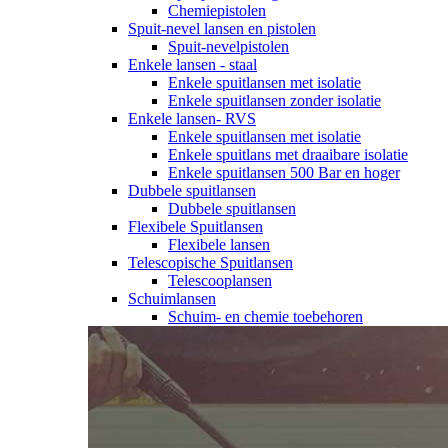
Chemiepistolen
Spuit-nevel lansen en pistolen
Spuit-nevelpistolen
Enkele lansen - staal
Enkele spuitlansen met isolatie
Enkele spuitlansen zonder isolatie
Enkele lansen- RVS
Enkele spuitlansen met isolatie
Enkele spuitlans met draaibare isolatie
Enkele spuitlansen 500 Bar en hoger
Dubbele spuitlansen
Dubbele spuitlansen
Flexibele Spuitlansen
Flexibele lansen
Telescopische Spuitlansen
Telescooplansen
Schuimlansen
Schuim- en chemie toebehoren