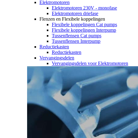
Elektromotoren
Elektromotoren 230V - monofase
Elektromotoren driefase
Flenzen en Flexibele koppelingen
Flexibele koppelingen Cat pumps
Flexibele koppelingen Interpump
Tussenflensen Cat pumps
Tussenflensen Interpump
Reductiekasten
Reductiekasten
Vervangingsdelen
Vervangingsdelen voor Elektromotoren