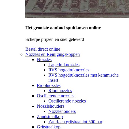
Het grootste aanbod spuitlansen online
Scherpe prijzen en snel geleverd
Bestel direct online
Nozzles en Reinigingskoppen
Nozzles
Lagedruknozzles
RVS hogedruknozzles
RVS hogedruknozzles met keramische
insert
Rioolnozzles
Rioolnozzles
Oscillerende nozzles
Oscillerende nozzles
Nozzlehouders
Nozzlehouders
Zandstraalkop
Zand- en gritstraal tot 500 bar
Gritstraalkop