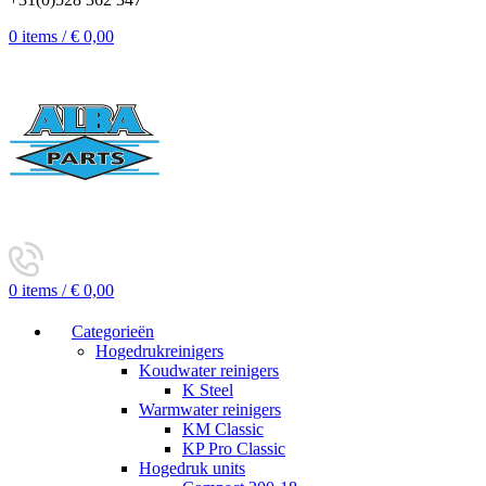
0
items
/
€
0,00
0
items
/
€
0,00
Categorieën
Hogedrukreinigers
Koudwater reinigers
K Steel
Warmwater reinigers
KM Classic
KP Pro Classic
Hogedruk units