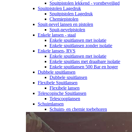
Spuitpistolen lekkend - vorstbeveiligd
Spuitpistolen Lagedruk
Spuitpistolen Lagedruk
Chemiepistolen
Spuit-nevel lansen en pistolen
Spuit-nevelpistolen
Enkele lansen - staal
Enkele spuitlansen met isolatie
Enkele spuitlansen zonder isolatie
Enkele lansen- RVS
Enkele spuitlansen met isolatie
Enkele spuitlans met draaibare isolatie
Enkele spuitlansen 500 Bar en hoger
Dubbele spuitlansen
Dubbele spuitlansen
Flexibele Spuitlansen
Flexibele lansen
Telescopische Spuitlansen
Telescooplansen
Schuimlansen
Schuim- en chemie toebehoren