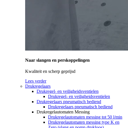
Naar slangen en perskoppelingen
Kwaliteit en scherp geprijsd
Lees verder
Drukregelaars
Drukregel- en veiligheidsventielen
Drukregel- en veiligheidsventielen
Drukregelaars pneumatisch bediend
Drukregelaars pneumatisch bediend
Drukregelautomaten Messing
Drukregelautomaten messing tot 50 l/min
Drukregelautomaten messing type K en
Zero (slang en pomp drukloos)