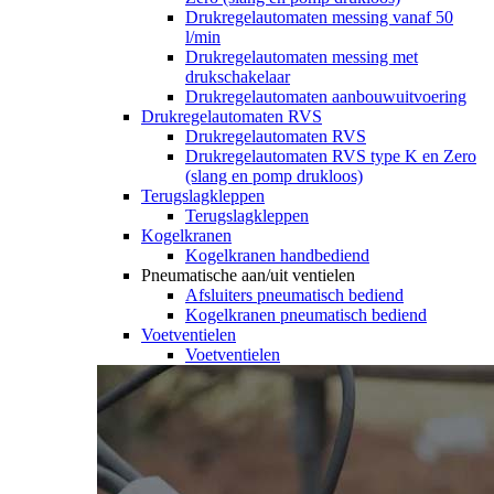
Drukregelautomaten messing vanaf 50
l/min
Drukregelautomaten messing met
drukschakelaar
Drukregelautomaten aanbouwuitvoering
Drukregelautomaten RVS
Drukregelautomaten RVS
Drukregelautomaten RVS type K en Zero
(slang en pomp drukloos)
Terugslagkleppen
Terugslagkleppen
Kogelkranen
Kogelkranen handbediend
Pneumatische aan/uit ventielen
Afsluiters pneumatisch bediend
Kogelkranen pneumatisch bediend
Voetventielen
Voetventielen