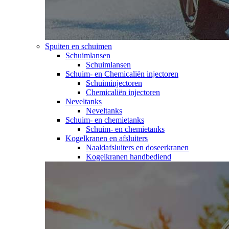
Spuiten en schuimen
Schuimlansen
Schuimlansen
Schuim- en Chemicaliën injectoren
Schuiminjectoren
Chemicaliën injectoren
Neveltanks
Neveltanks
Schuim- en chemietanks
Schuim- en chemietanks
Kogelkranen en afsluiters
Naaldafsluiters en doseerkranen
Kogelkranen handbediend