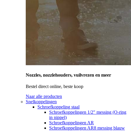
Nozzles, nozzlehouders, vuilvrezen en meer
Bestel direct online, beste koop
Naar alle producten
Snelkoppelingen
Schroefkoppeling staal
Schroefkoppelingen 1/2" messing (O-ring
in nippel)
Schroefkoppelingen AR
Schroefkoppelingen AR8 messing blauw