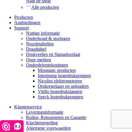
Naar de shop
Alle producten
Producten
Aanbiedingen
Support
Nuttige informatie
Onderhoud & storingen
Nozzletabellen
Draadtabel
Drukverlies en Slangdoorlaat
Onze merken
Onderdelentekeningen
Mosmatic producten
Interpump hogedrukpompen
Nicolini elektromotoren
Drukregelaars en unloaders
Vitillo hogedrukslangen
Speck hogedrukpompen
Klantenservice
Leveringsinformatie
Ruilen, Retourneren en Garantie
Klachtenregeling
9,2
Algemene voorwaarden