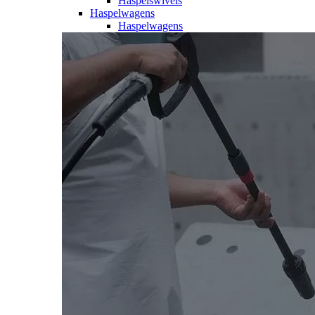
Haspelswivels
Haspelwagens
Haspelwagens