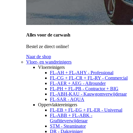
Alles voor de carwash
Bestel ze direct online!
Naar de shop
Vloer- en wandreinigers
Vloerreinigers
FL-AH + FL-AHY - Professional
FL-CG + FL-CR + FL-RY - Commercial
FL-AER + AEG - Allrounder
FL-PH + FL-PB - Contractor + BIG
FL-ABH-KAU - Kauwgomverwijderaar
FL-SAR - AQUA
Oppervlaktereinigers
FL-EB + FL-EG + FL-ER - Universal
FL-ABB + FL-ABK -
Grafitieverwijderaar
STM - Steaminator
DR - Dakreiniger