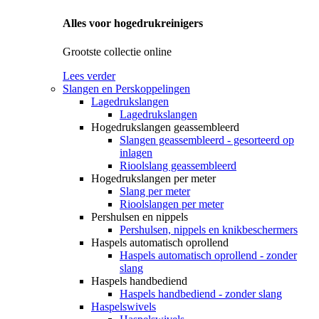
Alles voor hogedrukreinigers
Grootste collectie online
Lees verder
Slangen en Perskoppelingen
Lagedrukslangen
Lagedrukslangen
Hogedrukslangen geassembleerd
Slangen geassembleerd - gesorteerd op
inlagen
Rioolslang geassembleerd
Hogedrukslangen per meter
Slang per meter
Rioolslangen per meter
Pershulsen en nippels
Pershulsen, nippels en knikbeschermers
Haspels automatisch oprollend
Haspels automatisch oprollend - zonder
slang
Haspels handbediend
Haspels handbediend - zonder slang
Haspelswivels