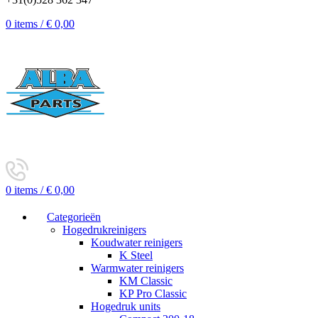
0
items
/
€
0,00
0
items
/
€
0,00
Categorieën
Hogedrukreinigers
Koudwater reinigers
K Steel
Warmwater reinigers
KM Classic
KP Pro Classic
Hogedruk units