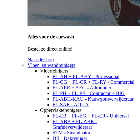
Alles voor de carwash
Bestel ze direct online!
Naar de shop
Vloer- en wandreinigers
Vloerreinigers
FL-AH + FL-AHY - Professional
FL-CG + FL-CR + FL-RY - Commercial
FL-AER + AEG - Allrounder
FL-PH + FL-PB - Contractor + BIG
FL-ABH-KAU - Kauwgomverwijderaar
FL-SAR - AQUA
Oppervlaktereinigers
FL-EB + FL-EG + FL-ER - Universal
FL-ABB + FL-ABK -
Grafitieverwijderaar
STM - Steaminator
DR - Dakreiniger