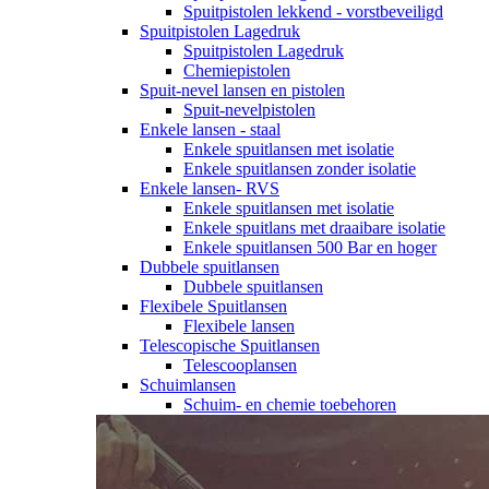
Spuitpistolen lekkend - vorstbeveiligd
Spuitpistolen Lagedruk
Spuitpistolen Lagedruk
Chemiepistolen
Spuit-nevel lansen en pistolen
Spuit-nevelpistolen
Enkele lansen - staal
Enkele spuitlansen met isolatie
Enkele spuitlansen zonder isolatie
Enkele lansen- RVS
Enkele spuitlansen met isolatie
Enkele spuitlans met draaibare isolatie
Enkele spuitlansen 500 Bar en hoger
Dubbele spuitlansen
Dubbele spuitlansen
Flexibele Spuitlansen
Flexibele lansen
Telescopische Spuitlansen
Telescooplansen
Schuimlansen
Schuim- en chemie toebehoren