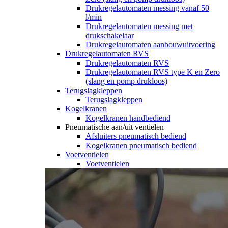
Drukregelautomaten messing vanaf 50
l/min
Drukregelautomaten messing met
drukschakelaar
Drukregelautomaten aanbouwuitvoering
Drukregelautomaten RVS
Drukregelautomaten RVS
Drukregelautomaten RVS type K en Zero
(slang en pomp drukloos)
Terugslagkleppen
Terugslagkleppen
Kogelkranen
Kogelkranen handbediend
Pneumatische aan/uit ventielen
Afsluiters pneumatisch bediend
Kogelkranen pneumatisch bediend
Voetventielen
Voetventielen