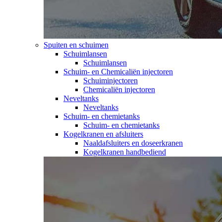
Spuiten en schuimen
Schuimlansen
Schuimlansen
Schuim- en Chemicaliën injectoren
Schuiminjectoren
Chemicaliën injectoren
Neveltanks
Neveltanks
Schuim- en chemietanks
Schuim- en chemietanks
Kogelkranen en afsluiters
Naaldafsluiters en doseerkranen
Kogelkranen handbediend