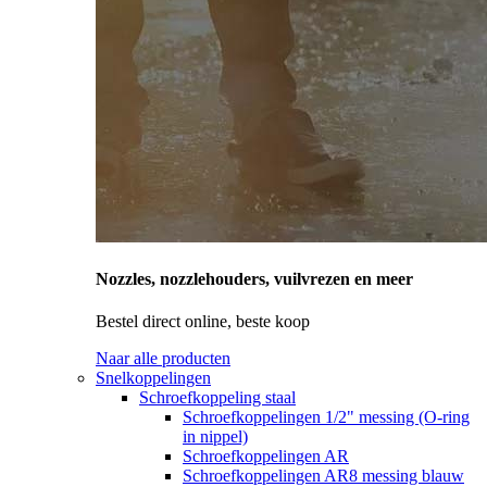
Nozzles, nozzlehouders, vuilvrezen en meer
Bestel direct online, beste koop
Naar alle producten
Snelkoppelingen
Schroefkoppeling staal
Schroefkoppelingen 1/2" messing (O-ring
in nippel)
Schroefkoppelingen AR
Schroefkoppelingen AR8 messing blauw