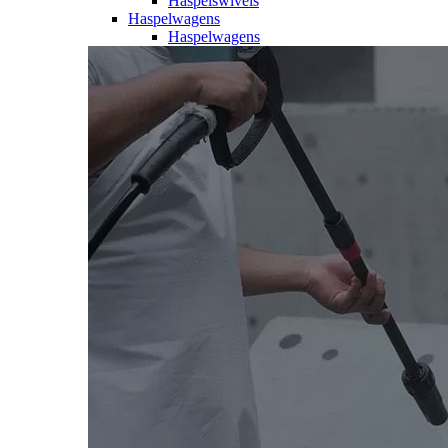
Haspelswivels
Haspelwagens
Haspelwagens