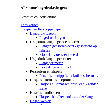
Alles voor hogedrukreinigers
Grootste collectie online
Lees verder
Slangen en Perskoppelingen
Lagedrukslangen
Lagedrukslangen
Hogedrukslangen geassembleerd
Slangen geassembleerd - gesorteerd op
inlagen
Rioolslang geassembleerd
Hogedrukslangen per meter
Slang per meter
Rioolslangen per meter
Pershulsen en nippels
Pershulsen, nippels en knikbeschermers
Haspels automatisch oprollend
Haspels automatisch oprollend - zonder
slang
Haspels handbediend
Haspels handbediend - zonder slang
Haspelswivels