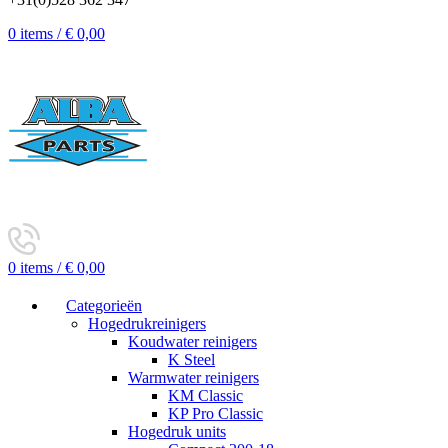
0
items
/
€
0,00
0
items
/
€
0,00
Categorieën
Hogedrukreinigers
Koudwater reinigers
K Steel
Warmwater reinigers
KM Classic
KP Pro Classic
Hogedruk units