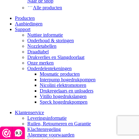
Naar de shop
Alle producten
Producten
Aanbiedingen
Support
Nuttige informatie
Onderhoud & storingen
Nozzletabellen
Draadtabel
Drukverlies en Slangdoorlaat
Onze merken
Onderdelentekeningen
Mosmatic producten
Interpump hogedrukpompen
Nicolini elektromotoren
Drukregelaars en unloaders
Vitillo hogedrukslangen
Speck hogedrukpompen
Klantenservice
Leveringsinformatie
Ruilen, Retourneren en Garantie
Klachtenregeling
9,2
Algemene voorwaarden