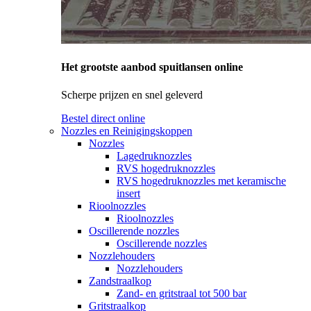
Het grootste aanbod spuitlansen online
Scherpe prijzen en snel geleverd
Bestel direct online
Nozzles en Reinigingskoppen
Nozzles
Lagedruknozzles
RVS hogedruknozzles
RVS hogedruknozzles met keramische
insert
Rioolnozzles
Rioolnozzles
Oscillerende nozzles
Oscillerende nozzles
Nozzlehouders
Nozzlehouders
Zandstraalkop
Zand- en gritstraal tot 500 bar
Gritstraalkop