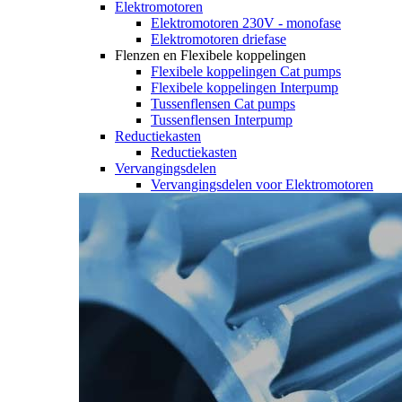
Elektromotoren
Elektromotoren 230V - monofase
Elektromotoren driefase
Flenzen en Flexibele koppelingen
Flexibele koppelingen Cat pumps
Flexibele koppelingen Interpump
Tussenflensen Cat pumps
Tussenflensen Interpump
Reductiekasten
Reductiekasten
Vervangingsdelen
Vervangingsdelen voor Elektromotoren