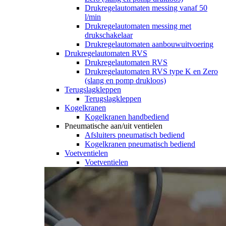
Drukregelautomaten messing vanaf 50
l/min
Drukregelautomaten messing met
drukschakelaar
Drukregelautomaten aanbouwuitvoering
Drukregelautomaten RVS
Drukregelautomaten RVS
Drukregelautomaten RVS type K en Zero
(slang en pomp drukloos)
Terugslagkleppen
Terugslagkleppen
Kogelkranen
Kogelkranen handbediend
Pneumatische aan/uit ventielen
Afsluiters pneumatisch bediend
Kogelkranen pneumatisch bediend
Voetventielen
Voetventielen