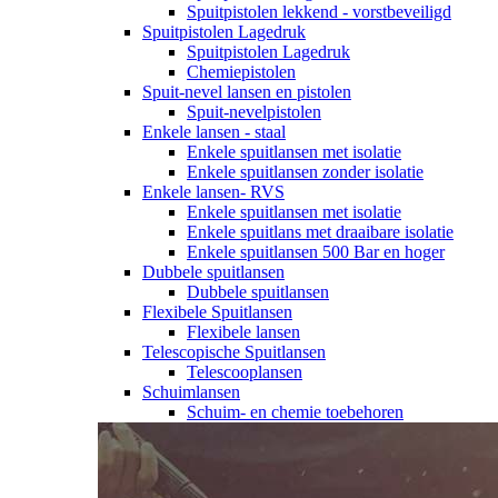
Spuitpistolen lekkend - vorstbeveiligd
Spuitpistolen Lagedruk
Spuitpistolen Lagedruk
Chemiepistolen
Spuit-nevel lansen en pistolen
Spuit-nevelpistolen
Enkele lansen - staal
Enkele spuitlansen met isolatie
Enkele spuitlansen zonder isolatie
Enkele lansen- RVS
Enkele spuitlansen met isolatie
Enkele spuitlans met draaibare isolatie
Enkele spuitlansen 500 Bar en hoger
Dubbele spuitlansen
Dubbele spuitlansen
Flexibele Spuitlansen
Flexibele lansen
Telescopische Spuitlansen
Telescooplansen
Schuimlansen
Schuim- en chemie toebehoren