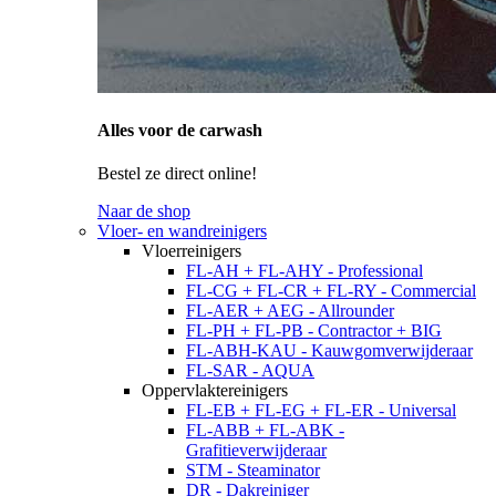
Alles voor de carwash
Bestel ze direct online!
Naar de shop
Vloer- en wandreinigers
Vloerreinigers
FL-AH + FL-AHY - Professional
FL-CG + FL-CR + FL-RY - Commercial
FL-AER + AEG - Allrounder
FL-PH + FL-PB - Contractor + BIG
FL-ABH-KAU - Kauwgomverwijderaar
FL-SAR - AQUA
Oppervlaktereinigers
FL-EB + FL-EG + FL-ER - Universal
FL-ABB + FL-ABK -
Grafitieverwijderaar
STM - Steaminator
DR - Dakreiniger