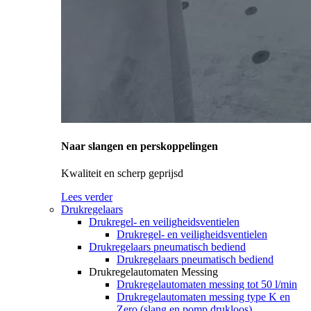
Naar slangen en perskoppelingen
Kwaliteit en scherp geprijsd
Lees verder
Drukregelaars
Drukregel- en veiligheidsventielen
Drukregel- en veiligheidsventielen
Drukregelaars pneumatisch bediend
Drukregelaars pneumatisch bediend
Drukregelautomaten Messing
Drukregelautomaten messing tot 50 l/min
Drukregelautomaten messing type K en
Zero (slang en pomp drukloos)