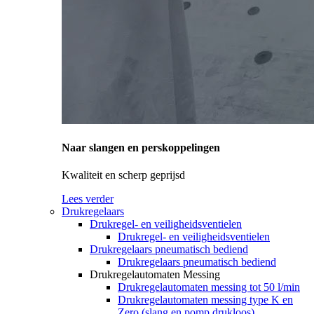
Naar slangen en perskoppelingen
Kwaliteit en scherp geprijsd
Lees verder
Drukregelaars
Drukregel- en veiligheidsventielen
Drukregel- en veiligheidsventielen
Drukregelaars pneumatisch bediend
Drukregelaars pneumatisch bediend
Drukregelautomaten Messing
Drukregelautomaten messing tot 50 l/min
Drukregelautomaten messing type K en
Zero (slang en pomp drukloos)