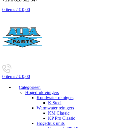
0
items
/
€
0,00
0
items
/
€
0,00
Categorieën
Hogedrukreinigers
Koudwater reinigers
K Steel
Warmwater reinigers
KM Classic
KP Pro Classic
Hogedruk units