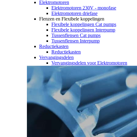
Elektromotoren
Elektromotoren 230V - monofase
Elektromotoren driefase
Flenzen en Flexibele koppelingen
Flexibele koppelingen Cat pumps
Flexibele koppelingen Interpump
Tussenflensen Cat pumps
Tussenflensen Interpump
Reductiekasten
Reductiekasten
Vervangingsdelen
Vervangingsdelen voor Elektromotoren