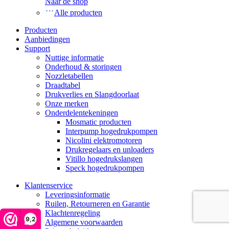
Naar de shop
Alle producten
Producten
Aanbiedingen
Support
Nuttige informatie
Onderhoud & storingen
Nozzletabellen
Draadtabel
Drukverlies en Slangdoorlaat
Onze merken
Onderdelentekeningen
Mosmatic producten
Interpump hogedrukpompen
Nicolini elektromotoren
Drukregelaars en unloaders
Vitillo hogedrukslangen
Speck hogedrukpompen
Klantenservice
Leveringsinformatie
Ruilen, Retourneren en Garantie
Klachtenregeling
9,2
Algemene voorwaarden