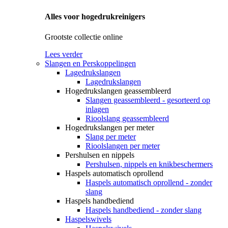
Alles voor hogedrukreinigers
Grootste collectie online
Lees verder
Slangen en Perskoppelingen
Lagedrukslangen
Lagedrukslangen
Hogedrukslangen geassembleerd
Slangen geassembleerd - gesorteerd op
inlagen
Rioolslang geassembleerd
Hogedrukslangen per meter
Slang per meter
Rioolslangen per meter
Pershulsen en nippels
Pershulsen, nippels en knikbeschermers
Haspels automatisch oprollend
Haspels automatisch oprollend - zonder
slang
Haspels handbediend
Haspels handbediend - zonder slang
Haspelswivels