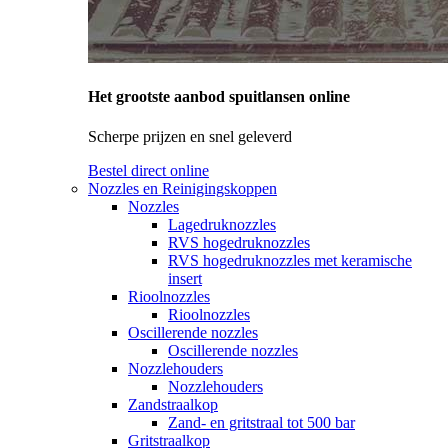
Het grootste aanbod spuitlansen online
Scherpe prijzen en snel geleverd
Bestel direct online
Nozzles en Reinigingskoppen
Nozzles
Lagedruknozzles
RVS hogedruknozzles
RVS hogedruknozzles met keramische
insert
Rioolnozzles
Rioolnozzles
Oscillerende nozzles
Oscillerende nozzles
Nozzlehouders
Nozzlehouders
Zandstraalkop
Zand- en gritstraal tot 500 bar
Gritstraalkop