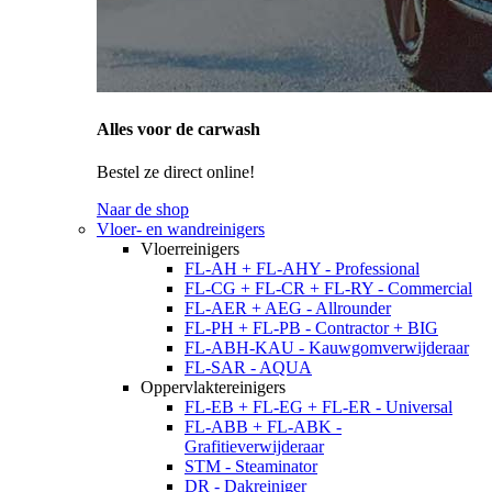
Alles voor de carwash
Bestel ze direct online!
Naar de shop
Vloer- en wandreinigers
Vloerreinigers
FL-AH + FL-AHY - Professional
FL-CG + FL-CR + FL-RY - Commercial
FL-AER + AEG - Allrounder
FL-PH + FL-PB - Contractor + BIG
FL-ABH-KAU - Kauwgomverwijderaar
FL-SAR - AQUA
Oppervlaktereinigers
FL-EB + FL-EG + FL-ER - Universal
FL-ABB + FL-ABK -
Grafitieverwijderaar
STM - Steaminator
DR - Dakreiniger