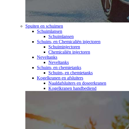
Spuiten en schuimen
Schuimlansen
Schuimlansen
Schuim- en Chemicaliën injectoren
Schuiminjectoren
Chemicaliën injectoren
Neveltanks
Neveltanks
Schuim- en chemietanks
Schuim- en chemietanks
Kogelkranen en afsluiters
Naaldafsluiters en doseerkranen
Kogelkranen handbediend