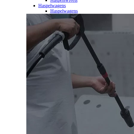
Haspelswivels
Haspelwagens
Haspelwagens