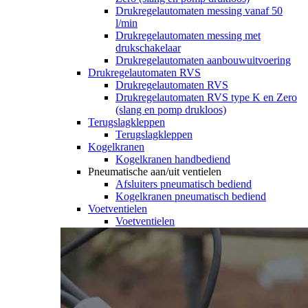
Drukregelautomaten messing vanaf 50
l/min
Drukregelautomaten messing met
drukschakelaar
Drukregelautomaten aanbouwuitvoering
Drukregelautomaten RVS
Drukregelautomaten RVS
Drukregelautomaten RVS type K en Zero
(slang en pomp drukloos)
Terugslagkleppen
Terugslagkleppen
Kogelkranen
Kogelkranen handbediend
Pneumatische aan/uit ventielen
Afsluiters pneumatisch bediend
Kogelkranen pneumatisch bediend
Voetventielen
Voetventielen