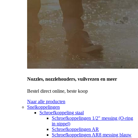
Nozzles, nozzlehouders, vuilvrezen en meer
Bestel direct online, beste koop
Naar alle producten
Snelkoppelingen
Schroefkoppeling staal
Schroefkoppelingen 1/2" messing (O-ring
in nippel)
Schroefkoppelingen AR
Schroefkoppelingen AR8 messing blauw