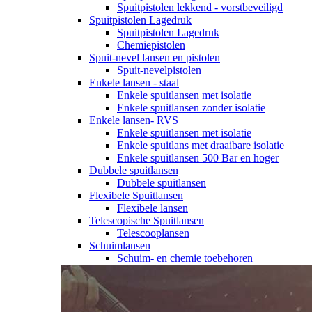
Spuitpistolen lekkend - vorstbeveiligd
Spuitpistolen Lagedruk
Spuitpistolen Lagedruk
Chemiepistolen
Spuit-nevel lansen en pistolen
Spuit-nevelpistolen
Enkele lansen - staal
Enkele spuitlansen met isolatie
Enkele spuitlansen zonder isolatie
Enkele lansen- RVS
Enkele spuitlansen met isolatie
Enkele spuitlans met draaibare isolatie
Enkele spuitlansen 500 Bar en hoger
Dubbele spuitlansen
Dubbele spuitlansen
Flexibele Spuitlansen
Flexibele lansen
Telescopische Spuitlansen
Telescooplansen
Schuimlansen
Schuim- en chemie toebehoren