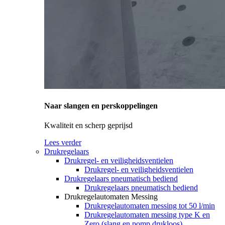
Naar slangen en perskoppelingen
Kwaliteit en scherp geprijsd
Lees verder
Drukregelaars
Drukregel- en veiligheidsventielen
Drukregel- en veiligheidsventielen
Drukregelaars pneumatisch bediend
Drukregelaars pneumatisch bediend
Drukregelautomaten Messing
Drukregelautomaten messing tot 50 l/min
Drukregelautomaten messing type K en
Zero (slang en pomp drukloos)