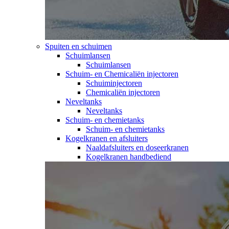
Spuiten en schuimen
Schuimlansen
Schuimlansen
Schuim- en Chemicaliën injectoren
Schuiminjectoren
Chemicaliën injectoren
Neveltanks
Neveltanks
Schuim- en chemietanks
Schuim- en chemietanks
Kogelkranen en afsluiters
Naaldafsluiters en doseerkranen
Kogelkranen handbediend