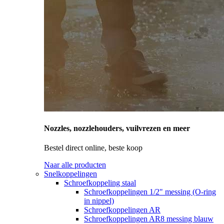
Nozzles, nozzlehouders, vuilvrezen en meer
Bestel direct online, beste koop
Naar alle producten
Snelkoppelingen
Schroefkoppeling staal
Schroefkoppelingen 1/2" messing (O-ring
in nippel)
Schroefkoppelingen AR
Schroefkoppelingen AR8 messing blauw