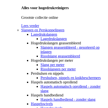
Alles voor hogedrukreinigers
Grootste collectie online
Lees verder
Slangen en Perskoppelingen
Lagedrukslangen
Lagedrukslangen
Hogedrukslangen geassembleerd
Slangen geassembleerd - gesorteerd op
inlagen
Rioolslang geassembleerd
Hogedrukslangen per meter
Slang per meter
Rioolslangen per meter
Pershulsen en nippels
Pershulsen, nippels en knikbeschermers
Haspels automatisch oprollend
Haspels automatisch oprollend - zonder
slang
Haspels handbediend
Haspels handbediend - zonder slang
Haspelswivels