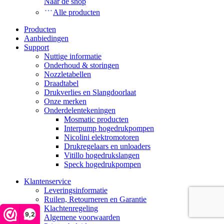
Naar de shop
Alle producten
Producten
Aanbiedingen
Support
Nuttige informatie
Onderhoud & storingen
Nozzletabellen
Draadtabel
Drukverlies en Slangdoorlaat
Onze merken
Onderdelentekeningen
Mosmatic producten
Interpump hogedrukpompen
Nicolini elektromotoren
Drukregelaars en unloaders
Vitillo hogedrukslangen
Speck hogedrukpompen
Klantenservice
Leveringsinformatie
Ruilen, Retourneren en Garantie
Klachtenregeling
9,2
Algemene voorwaarden