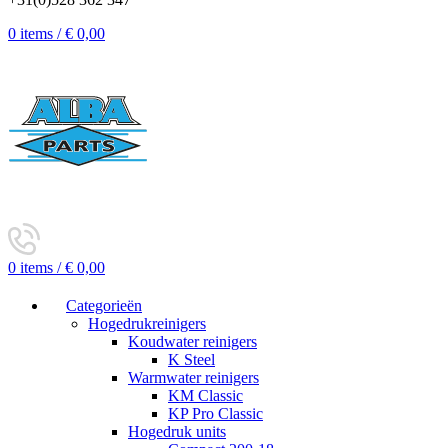
0
items
/
€
0,00
0
items
/
€
0,00
Categorieën
Hogedrukreinigers
Koudwater reinigers
K Steel
Warmwater reinigers
KM Classic
KP Pro Classic
Hogedruk units