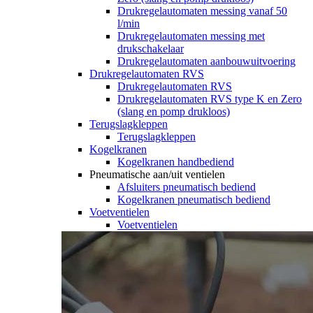
Drukregelautomaten messing vanaf 50
l/min
Drukregelautomaten messing met
drukschakelaar
Drukregelautomaten aanbouwuitvoering
Drukregelautomaten RVS
Drukregelautomaten RVS
Drukregelautomaten RVS type K en Zero
(slang en pomp drukloos)
Terugslagkleppen
Terugslagkleppen
Kogelkranen
Kogelkranen handbediend
Pneumatische aan/uit ventielen
Afsluiters pneumatisch bediend
Kogelkranen pneumatisch bediend
Voetventielen
Voetventielen