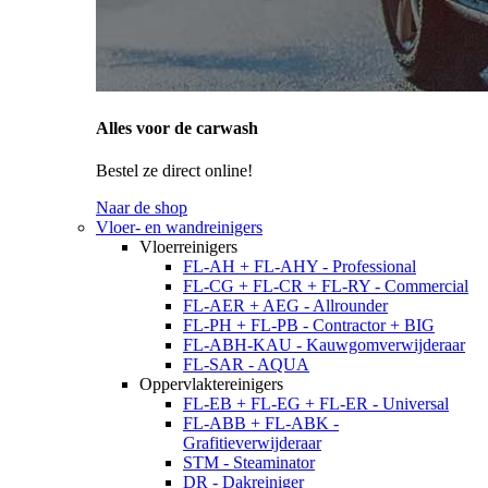
Alles voor de carwash
Bestel ze direct online!
Naar de shop
Vloer- en wandreinigers
Vloerreinigers
FL-AH + FL-AHY - Professional
FL-CG + FL-CR + FL-RY - Commercial
FL-AER + AEG - Allrounder
FL-PH + FL-PB - Contractor + BIG
FL-ABH-KAU - Kauwgomverwijderaar
FL-SAR - AQUA
Oppervlaktereinigers
FL-EB + FL-EG + FL-ER - Universal
FL-ABB + FL-ABK -
Grafitieverwijderaar
STM - Steaminator
DR - Dakreiniger