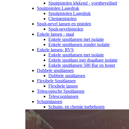
Spuitpistolen lekkend - vorstbeveiligd
Spuitpistolen Lagedruk
Spuitpistolen Lagedruk
Chemiepistolen
Spuit-nevel lansen en pistolen
Spuit-nevelpistolen
Enkele lansen - staal
Enkele spuitlansen met isolatie
Enkele spuitlansen zonder isolatie
Enkele lansen- RVS
Enkele spuitlansen met isolatie
Enkele spuitlans met draaibare isolatie
Enkele spuitlansen 500 Bar en hoger
Dubbele spuitlansen
Dubbele spuitlansen
Flexibele Spuitlansen
Flexibele lansen
Telescopische Spuitlansen
Telescooplansen
Schuimlansen
Schuim- en chemie toebehoren