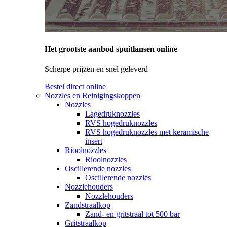
Het grootste aanbod spuitlansen online
Scherpe prijzen en snel geleverd
Bestel direct online
Nozzles en Reinigingskoppen
Nozzles
Lagedruknozzles
RVS hogedruknozzles
RVS hogedruknozzles met keramische
insert
Rioolnozzles
Rioolnozzles
Oscillerende nozzles
Oscillerende nozzles
Nozzlehouders
Nozzlehouders
Zandstraalkop
Zand- en gritstraal tot 500 bar
Gritstraalkop