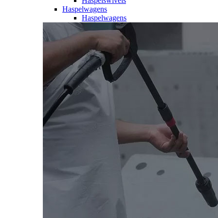
Haspelswivels
Haspelwagens
Haspelwagens