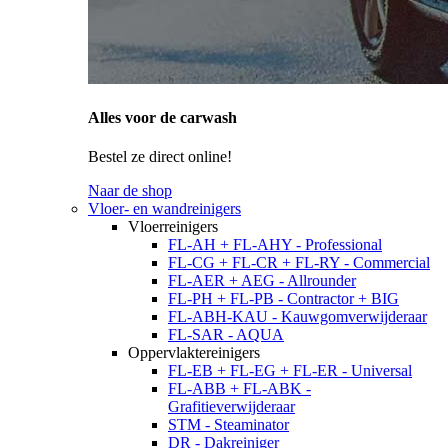
Alles voor de carwash
Bestel ze direct online!
Naar de shop
Vloer- en wandreinigers
Vloerreinigers
FL-AH + FL-AHY - Professional
FL-CG + FL-CR + FL-RY - Commercial
FL-AER + AEG - Allrounder
FL-PH + FL-PB - Contractor + BIG
FL-ABH-KAU - Kauwgomverwijderaar
FL-SAR - AQUA
Oppervlaktereinigers
FL-EB + FL-EG + FL-ER - Universal
FL-ABB + FL-ABK -
Grafitieverwijderaar
STM - Steaminator
DR - Dakreiniger