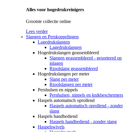
Alles voor hogedrukreinigers
Grootste collectie online
Lees verder
Slangen en Perskoppelingen
Lagedrukslangen
Lagedrukslangen
Hogedrukslangen geassembleerd
Slangen geassembleerd - gesorteerd op
inlagen
Rioolslang geassembleerd
Hogedrukslangen per meter
Slang per meter
Rioolslangen per meter
Pershulsen en nippels
Pershulsen, nippels en knikbeschermers
Haspels automatisch oprollend
Haspels automatisch oprollend - zonder
slang
Haspels handbediend
Haspels handbediend - zonder slang
Haspelswivels