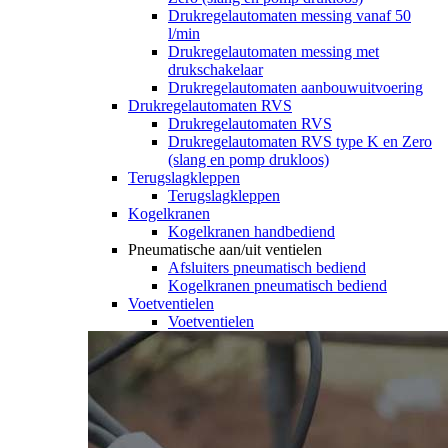
Drukregelautomaten messing vanaf 50
l/min
Drukregelautomaten messing met
drukschakelaar
Drukregelautomaten aanbouwuitvoering
Drukregelautomaten RVS
Drukregelautomaten RVS
Drukregelautomaten RVS type K en Zero
(slang en pomp drukloos)
Terugslagkleppen
Terugslagkleppen
Kogelkranen
Kogelkranen handbediend
Pneumatische aan/uit ventielen
Afsluiters pneumatisch bediend
Kogelkranen pneumatisch bediend
Voetventielen
Voetventielen