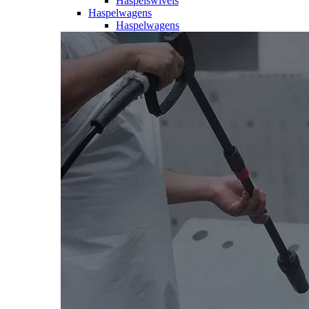
Haspelswivels
Haspelwagens
Haspelwagens