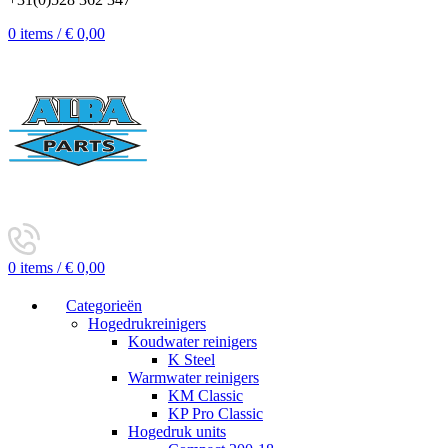
0
items
/
€
0,00
0
items
/
€
0,00
Categorieën
Hogedrukreinigers
Koudwater reinigers
K Steel
Warmwater reinigers
KM Classic
KP Pro Classic
Hogedruk units