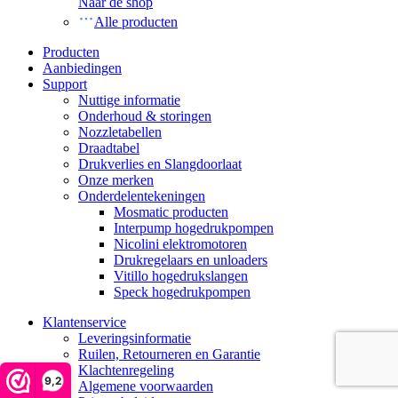
Naar de shop
Alle producten
Producten
Aanbiedingen
Support
Nuttige informatie
Onderhoud & storingen
Nozzletabellen
Draadtabel
Drukverlies en Slangdoorlaat
Onze merken
Onderdelentekeningen
Mosmatic producten
Interpump hogedrukpompen
Nicolini elektromotoren
Drukregelaars en unloaders
Vitillo hogedrukslangen
Speck hogedrukpompen
Klantenservice
Leveringsinformatie
Ruilen, Retourneren en Garantie
Klachtenregeling
9,2
Algemene voorwaarden