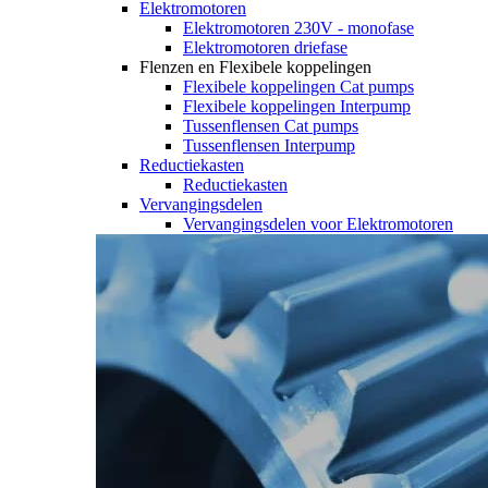
Elektromotoren
Elektromotoren 230V - monofase
Elektromotoren driefase
Flenzen en Flexibele koppelingen
Flexibele koppelingen Cat pumps
Flexibele koppelingen Interpump
Tussenflensen Cat pumps
Tussenflensen Interpump
Reductiekasten
Reductiekasten
Vervangingsdelen
Vervangingsdelen voor Elektromotoren