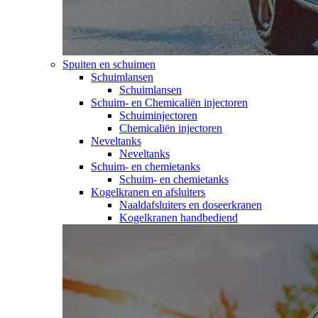
Spuiten en schuimen
Schuimlansen
Schuimlansen
Schuim- en Chemicaliën injectoren
Schuiminjectoren
Chemicaliën injectoren
Neveltanks
Neveltanks
Schuim- en chemietanks
Schuim- en chemietanks
Kogelkranen en afsluiters
Naaldafsluiters en doseerkranen
Kogelkranen handbediend