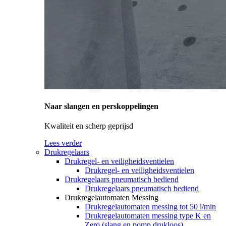
Naar slangen en perskoppelingen
Kwaliteit en scherp geprijsd
Lees verder
Drukregelaars
Drukregel- en veiligheidsventielen
Drukregel- en veiligheidsventielen
Drukregelaars pneumatisch bediend
Drukregelaars pneumatisch bediend
Drukregelautomaten Messing
Drukregelautomaten messing tot 50 l/min
Drukregelautomaten messing type K en
Zero (slang en pomp drukloos)