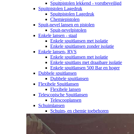
Spuitpistolen lekkend - vorstbeveiligd
Spuitpistolen Lagedruk
Spuitpistolen Lagedruk
Chemiepistolen
Spuit-nevel lansen en pistolen
Spuit-nevelpistolen
Enkele lansen - staal
Enkele spuitlansen met isolatie
Enkele spuitlansen zonder isolatie
Enkele lansen- RVS
Enkele spuitlansen met isolatie
Enkele spuitlans met draaibare isolatie
Enkele spuitlansen 500 Bar en hoger
Dubbele spuitlansen
Dubbele spuitlansen
Flexibele Spuitlansen
Flexibele lansen
Telescopische Spuitlansen
Telescooplansen
Schuimlansen
Schuim- en chemie toebehoren