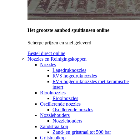
Het grootste aanbod spuitlansen online
Scherpe prijzen en snel geleverd
Bestel direct online
Nozzles en Reinigingskoppen
Nozzles
Lagedruknozzles
RVS hogedruknozzles
RVS hogedruknozzles met keramische
insert
Rioolnozzles
Rioolnozzles
Oscillerende nozzles
Oscillerende nozzles
Nozzlehouders
Nozzlehouders
Zandstraalkop
Zand- en gritstraal tot 500 bar
Gritstraalkop