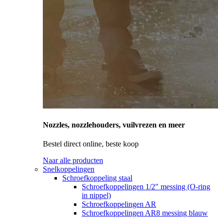
Nozzles, nozzlehouders, vuilvrezen en meer
Bestel direct online, beste koop
Naar alle producten
Snelkoppelingen
Schroefkoppeling staal
Schroefkoppelingen 1/2" messing (O-ring
in nippel)
Schroefkoppelingen AR
Schroefkoppelingen AR8 messing blauw