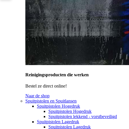
Reinigingsproducten die werken
Bestel ze direct online!
Naar de shop
Spuitpistolen en Spuitlansen
Spuitpistolen Hogedruk
Spuitpistolen Hogedruk
Spuitpistolen lekkend - vorstbeveiligd
Spuitpistolen Lagedruk
Spuitpistolen Lagedruk