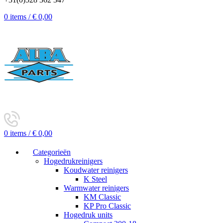
0
items
/
€
0,00
0
items
/
€
0,00
Categorieën
Hogedrukreinigers
Koudwater reinigers
K Steel
Warmwater reinigers
KM Classic
KP Pro Classic
Hogedruk units