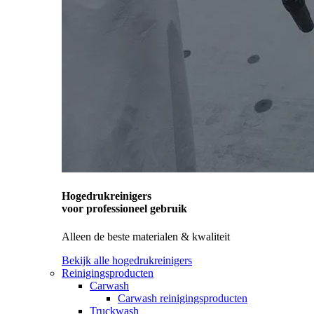
Hogedrukreinigers
voor professioneel gebruik
Alleen de beste materialen & kwaliteit
Bekijk alle hogedrukreinigers
Reinigingsproducten
Carwash
Carwash reinigingsproducten
Truckwash