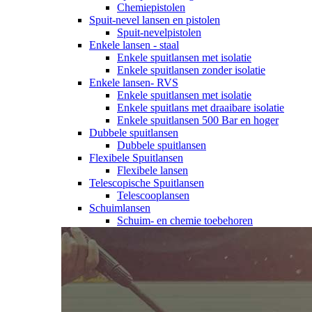
Chemiepistolen
Spuit-nevel lansen en pistolen
Spuit-nevelpistolen
Enkele lansen - staal
Enkele spuitlansen met isolatie
Enkele spuitlansen zonder isolatie
Enkele lansen- RVS
Enkele spuitlansen met isolatie
Enkele spuitlans met draaibare isolatie
Enkele spuitlansen 500 Bar en hoger
Dubbele spuitlansen
Dubbele spuitlansen
Flexibele Spuitlansen
Flexibele lansen
Telescopische Spuitlansen
Telescooplansen
Schuimlansen
Schuim- en chemie toebehoren