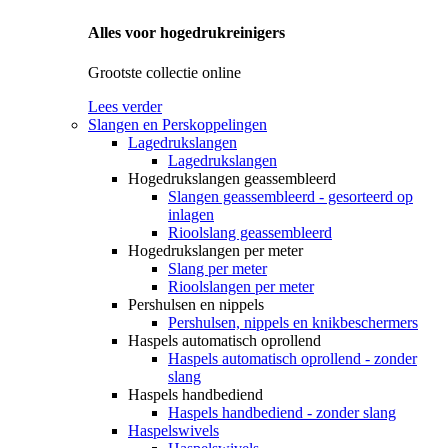
Alles voor hogedrukreinigers
Grootste collectie online
Lees verder
Slangen en Perskoppelingen
Lagedrukslangen
Lagedrukslangen
Hogedrukslangen geassembleerd
Slangen geassembleerd - gesorteerd op
inlagen
Rioolslang geassembleerd
Hogedrukslangen per meter
Slang per meter
Rioolslangen per meter
Pershulsen en nippels
Pershulsen, nippels en knikbeschermers
Haspels automatisch oprollend
Haspels automatisch oprollend - zonder
slang
Haspels handbediend
Haspels handbediend - zonder slang
Haspelswivels