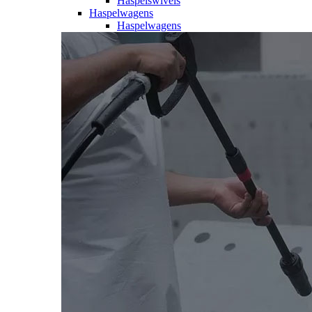
Haspelswivels
Haspelwagens
Haspelwagens