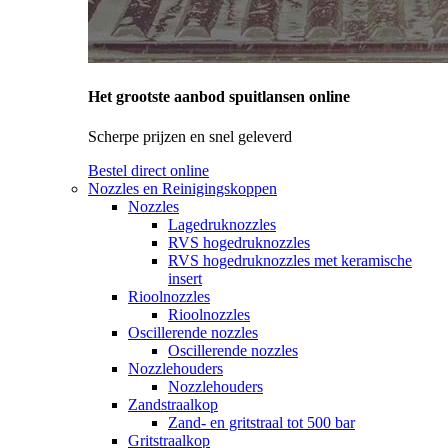
Het grootste aanbod spuitlansen online
Scherpe prijzen en snel geleverd
Bestel direct online
Nozzles en Reinigingskoppen
Nozzles
Lagedruknozzles
RVS hogedruknozzles
RVS hogedruknozzles met keramische
insert
Rioolnozzles
Rioolnozzles
Oscillerende nozzles
Oscillerende nozzles
Nozzlehouders
Nozzlehouders
Zandstraalkop
Zand- en gritstraal tot 500 bar
Gritstraalkop