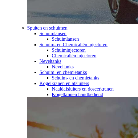
Spuiten en schuimen
Schuimlansen
Schuimlansen
Schuim- en Chemicaliën injectoren
Schuiminjectoren
Chemicaliën injectoren
Neveltanks
Neveltanks
Schuim- en chemietanks
Schuim- en chemietanks
Kogelkranen en afsluiters
Naaldafsluiters en doseerkranen
Kogelkranen handbediend