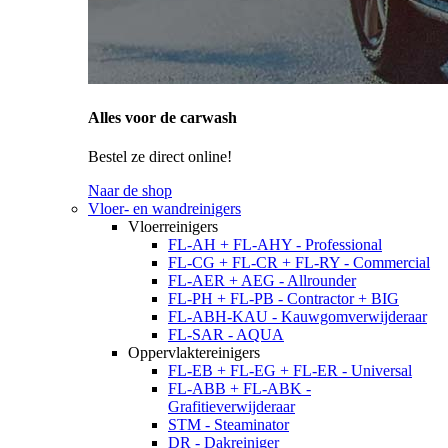
Alles voor de carwash
Bestel ze direct online!
Naar de shop
Vloer- en wandreinigers
Vloerreinigers
FL-AH + FL-AHY - Professional
FL-CG + FL-CR + FL-RY - Commercial
FL-AER + AEG - Allrounder
FL-PH + FL-PB - Contractor + BIG
FL-ABH-KAU - Kauwgomverwijderaar
FL-SAR - AQUA
Oppervlaktereinigers
FL-EB + FL-EG + FL-ER - Universal
FL-ABB + FL-ABK -
Grafitieverwijderaar
STM - Steaminator
DR - Dakreiniger