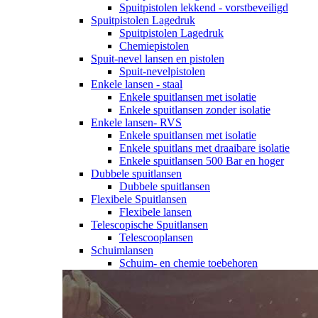
Spuitpistolen lekkend - vorstbeveiligd
Spuitpistolen Lagedruk
Spuitpistolen Lagedruk
Chemiepistolen
Spuit-nevel lansen en pistolen
Spuit-nevelpistolen
Enkele lansen - staal
Enkele spuitlansen met isolatie
Enkele spuitlansen zonder isolatie
Enkele lansen- RVS
Enkele spuitlansen met isolatie
Enkele spuitlans met draaibare isolatie
Enkele spuitlansen 500 Bar en hoger
Dubbele spuitlansen
Dubbele spuitlansen
Flexibele Spuitlansen
Flexibele lansen
Telescopische Spuitlansen
Telescooplansen
Schuimlansen
Schuim- en chemie toebehoren