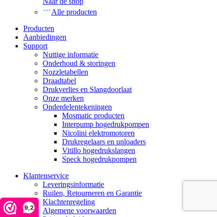
Naar de shop
Alle producten
Producten
Aanbiedingen
Support
Nuttige informatie
Onderhoud & storingen
Nozzletabellen
Draadtabel
Drukverlies en Slangdoorlaat
Onze merken
Onderdelentekeningen
Mosmatic producten
Interpump hogedrukpompen
Nicolini elektromotoren
Drukregelaars en unloaders
Vitillo hogedrukslangen
Speck hogedrukpompen
Klantenservice
Leveringsinformatie
Ruilen, Retourneren en Garantie
Klachtenregeling
9,2
Algemene voorwaarden