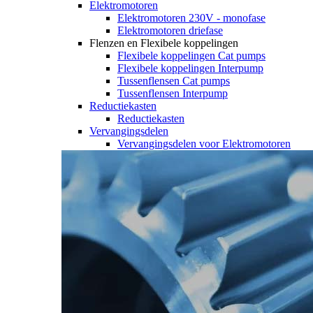
Elektromotoren
Elektromotoren 230V - monofase
Elektromotoren driefase
Flenzen en Flexibele koppelingen
Flexibele koppelingen Cat pumps
Flexibele koppelingen Interpump
Tussenflensen Cat pumps
Tussenflensen Interpump
Reductiekasten
Reductiekasten
Vervangingsdelen
Vervangingsdelen voor Elektromotoren