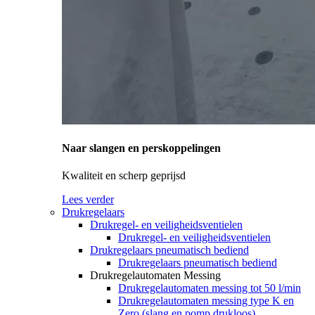
Naar slangen en perskoppelingen
Kwaliteit en scherp geprijsd
Lees verder
Drukregelaars
Drukregel- en veiligheidsventielen
Drukregel- en veiligheidsventielen
Drukregelaars pneumatisch bediend
Drukregelaars pneumatisch bediend
Drukregelautomaten Messing
Drukregelautomaten messing tot 50 l/min
Drukregelautomaten messing type K en
Zero (slang en pomp drukloos)