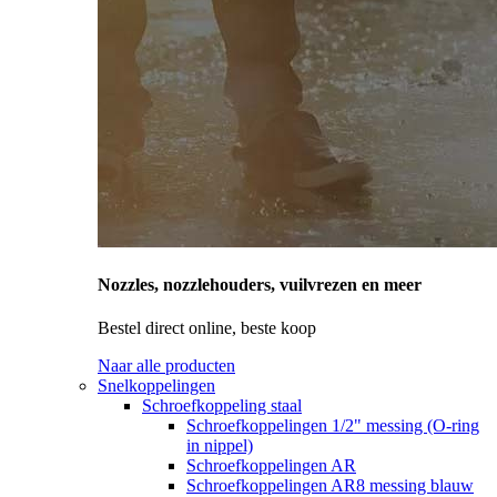
Nozzles, nozzlehouders, vuilvrezen en meer
Bestel direct online, beste koop
Naar alle producten
Snelkoppelingen
Schroefkoppeling staal
Schroefkoppelingen 1/2" messing (O-ring
in nippel)
Schroefkoppelingen AR
Schroefkoppelingen AR8 messing blauw