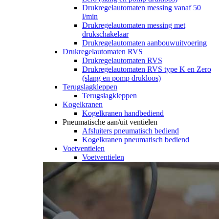
Drukregelautomaten messing vanaf 50
l/min
Drukregelautomaten messing met
drukschakelaar
Drukregelautomaten aanbouwuitvoering
Drukregelautomaten RVS
Drukregelautomaten RVS
Drukregelautomaten RVS type K en Zero
(slang en pomp drukloos)
Terugslagkleppen
Terugslagkleppen
Kogelkranen
Kogelkranen handbediend
Pneumatische aan/uit ventielen
Afsluiters pneumatisch bediend
Kogelkranen pneumatisch bediend
Voetventielen
Voetventielen