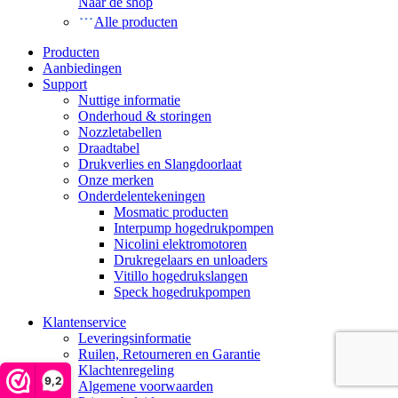
Naar de shop
Alle producten
Producten
Aanbiedingen
Support
Nuttige informatie
Onderhoud & storingen
Nozzletabellen
Draadtabel
Drukverlies en Slangdoorlaat
Onze merken
Onderdelentekeningen
Mosmatic producten
Interpump hogedrukpompen
Nicolini elektromotoren
Drukregelaars en unloaders
Vitillo hogedrukslangen
Speck hogedrukpompen
Klantenservice
Leveringsinformatie
Ruilen, Retourneren en Garantie
Klachtenregeling
9,2
Algemene voorwaarden