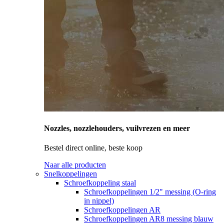
Nozzles, nozzlehouders, vuilvrezen en meer
Bestel direct online, beste koop
Naar alle producten
Snelkoppelingen
Schroefkoppeling staal
Schroefkoppelingen 1/2" messing (O-ring
in nippel)
Schroefkoppelingen AR
Schroefkoppelingen AR8 messing blauw