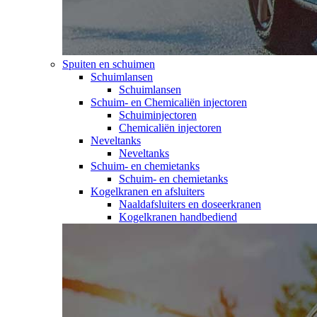
Spuiten en schuimen
Schuimlansen
Schuimlansen
Schuim- en Chemicaliën injectoren
Schuiminjectoren
Chemicaliën injectoren
Neveltanks
Neveltanks
Schuim- en chemietanks
Schuim- en chemietanks
Kogelkranen en afsluiters
Naaldafsluiters en doseerkranen
Kogelkranen handbediend