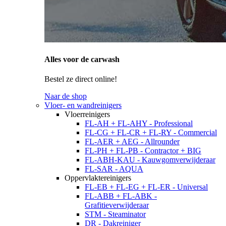
Alles voor de carwash
Bestel ze direct online!
Naar de shop
Vloer- en wandreinigers
Vloerreinigers
FL-AH + FL-AHY - Professional
FL-CG + FL-CR + FL-RY - Commercial
FL-AER + AEG - Allrounder
FL-PH + FL-PB - Contractor + BIG
FL-ABH-KAU - Kauwgomverwijderaar
FL-SAR - AQUA
Oppervlaktereinigers
FL-EB + FL-EG + FL-ER - Universal
FL-ABB + FL-ABK -
Grafitieverwijderaar
STM - Steaminator
DR - Dakreiniger