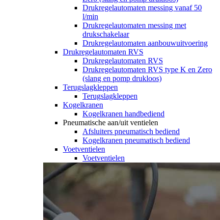
Drukregelautomaten messing vanaf 50
l/min
Drukregelautomaten messing met
drukschakelaar
Drukregelautomaten aanbouwuitvoering
Drukregelautomaten RVS
Drukregelautomaten RVS
Drukregelautomaten RVS type K en Zero
(slang en pomp drukloos)
Terugslagkleppen
Terugslagkleppen
Kogelkranen
Kogelkranen handbediend
Pneumatische aan/uit ventielen
Afsluiters pneumatisch bediend
Kogelkranen pneumatisch bediend
Voetventielen
Voetventielen