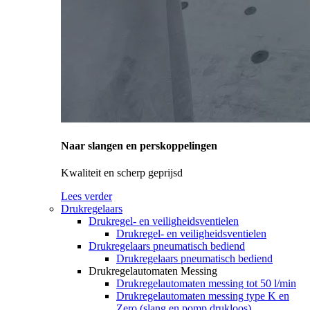
Naar slangen en perskoppelingen
Kwaliteit en scherp geprijsd
Lees verder
Drukregelaars
Drukregel- en veiligheidsventielen
Drukregel- en veiligheidsventielen
Drukregelaars pneumatisch bediend
Drukregelaars pneumatisch bediend
Drukregelautomaten Messing
Drukregelautomaten messing tot 50 l/min
Drukregelautomaten messing type K en
Zero (slang en pomp drukloos)