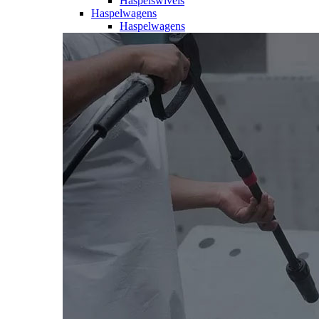
Haspelswivels
Haspelwagens
Haspelwagens