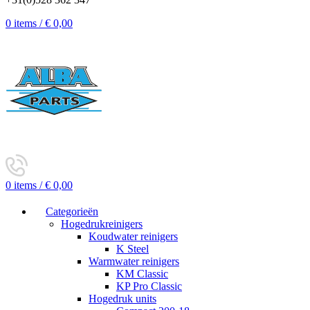
0
items
/
€
0,00
0
items
/
€
0,00
Categorieën
Hogedrukreinigers
Koudwater reinigers
K Steel
Warmwater reinigers
KM Classic
KP Pro Classic
Hogedruk units