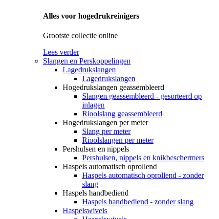
Alles voor hogedrukreinigers
Grootste collectie online
Lees verder
Slangen en Perskoppelingen
Lagedrukslangen
Lagedrukslangen
Hogedrukslangen geassembleerd
Slangen geassembleerd - gesorteerd op
inlagen
Rioolslang geassembleerd
Hogedrukslangen per meter
Slang per meter
Rioolslangen per meter
Pershulsen en nippels
Pershulsen, nippels en knikbeschermers
Haspels automatisch oprollend
Haspels automatisch oprollend - zonder
slang
Haspels handbediend
Haspels handbediend - zonder slang
Haspelswivels