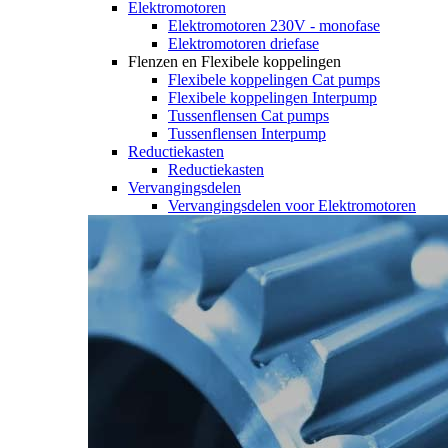
Elektromotoren
Elektromotoren 230V - monofase
Elektromotoren driefase
Flenzen en Flexibele koppelingen
Flexibele koppelingen Cat pumps
Flexibele koppelingen Interpump
Tussenflensen Cat pumps
Tussenflensen Interpump
Reductiekasten
Reductiekasten
Vervangingsdelen
Vervangingsdelen voor Elektromotoren