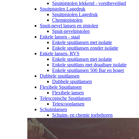
Spuitpistolen lekkend - vorstbeveiligd
Spuitpistolen Lagedruk
Spuitpistolen Lagedruk
Chemiepistolen
Spuit-nevel lansen en pistolen
Spuit-nevelpistolen
Enkele lansen - staal
Enkele spuitlansen met isolatie
Enkele spuitlansen zonder isolatie
Enkele lansen- RVS
Enkele spuitlansen met isolatie
Enkele spuitlans met draaibare isolatie
Enkele spuitlansen 500 Bar en hoger
Dubbele spuitlansen
Dubbele spuitlansen
Flexibele Spuitlansen
Flexibele lansen
Telescopische Spuitlansen
Telescooplansen
Schuimlansen
Schuim- en chemie toebehoren