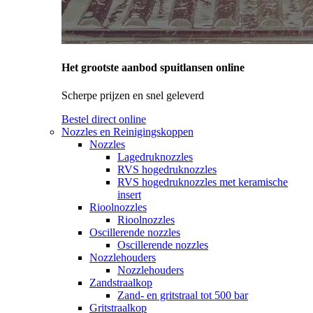
Het grootste aanbod spuitlansen online
Scherpe prijzen en snel geleverd
Bestel direct online
Nozzles en Reinigingskoppen
Nozzles
Lagedruknozzles
RVS hogedruknozzles
RVS hogedruknozzles met keramische
insert
Rioolnozzles
Rioolnozzles
Oscillerende nozzles
Oscillerende nozzles
Nozzlehouders
Nozzlehouders
Zandstraalkop
Zand- en gritstraal tot 500 bar
Gritstraalkop