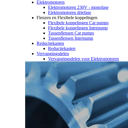
Elektromotoren
Elektromotoren 230V - monofase
Elektromotoren driefase
Flenzen en Flexibele koppelingen
Flexibele koppelingen Cat pumps
Flexibele koppelingen Interpump
Tussenflensen Cat pumps
Tussenflensen Interpump
Reductiekasten
Reductiekasten
Vervangingsdelen
Vervangingsdelen voor Elektromotoren