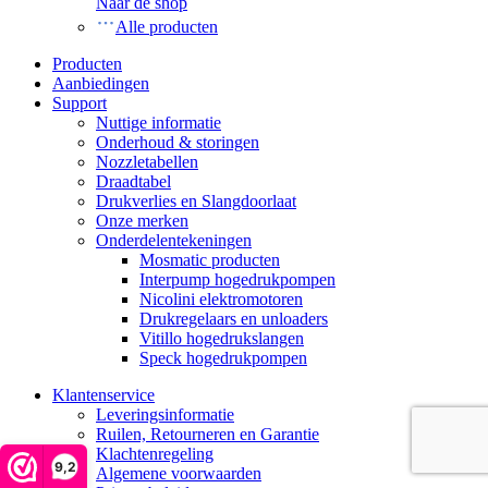
Naar de shop
Alle producten
Producten
Aanbiedingen
Support
Nuttige informatie
Onderhoud & storingen
Nozzletabellen
Draadtabel
Drukverlies en Slangdoorlaat
Onze merken
Onderdelentekeningen
Mosmatic producten
Interpump hogedrukpompen
Nicolini elektromotoren
Drukregelaars en unloaders
Vitillo hogedrukslangen
Speck hogedrukpompen
Klantenservice
Leveringsinformatie
Ruilen, Retourneren en Garantie
Klachtenregeling
9,2
Algemene voorwaarden