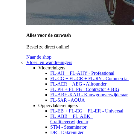
Alles voor de carwash
Bestel ze direct online!
Naar de shop
Vloer- en wandreinigers
Vloerreinigers
FL-AH + FL-AHY - Professional
FL-CG + FL-CR + FL-RY - Commercial
FL-AER + AEG - Allrounder
FL-PH + FL-PB - Contractor + BIG
FL-ABH-KAU - Kauwgomverwijderaar
FL-SAR - AQUA
Oppervlaktereinigers
FL-EB + FL-EG + FL-ER - Universal
FL-ABB + FL-ABK -
Grafitieverwijderaar
STM - Steaminator
DR - Dakreiniger