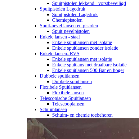
Spuitpistolen lekkend - vorstbeveiligd
Spuitpistolen Lagedruk
Spuitpistolen Lagedruk
Chemiepistolen
Spuit-nevel lansen en pistolen
Spuit-nevelpistolen
Enkele lansen - staal
Enkele spuitlansen met isolatie
Enkele spuitlansen zonder isolatie
Enkele lansen- RVS
Enkele spuitlansen met isolatie
Enkele spuitlans met draaibare isolatie
Enkele spuitlansen 500 Bar en hoger
Dubbele spuitlansen
Dubbele spuitlansen
Flexibele Spuitlansen
Flexibele lansen
Telescopische Spuitlansen
Telescooplansen
Schuimlansen
Schuim- en chemie toebehoren