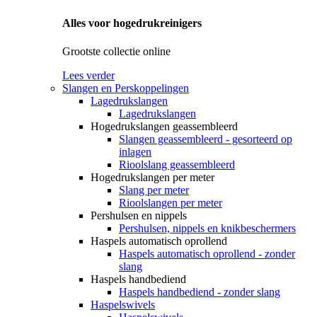
Alles voor hogedrukreinigers
Grootste collectie online
Lees verder
Slangen en Perskoppelingen
Lagedrukslangen
Lagedrukslangen
Hogedrukslangen geassembleerd
Slangen geassembleerd - gesorteerd op
inlagen
Rioolslang geassembleerd
Hogedrukslangen per meter
Slang per meter
Rioolslangen per meter
Pershulsen en nippels
Pershulsen, nippels en knikbeschermers
Haspels automatisch oprollend
Haspels automatisch oprollend - zonder
slang
Haspels handbediend
Haspels handbediend - zonder slang
Haspelswivels