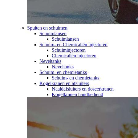
Spuiten en schuimen
Schuimlansen
Schuimlansen
Schuim- en Chemicaliën injectoren
Schuiminjectoren
Chemicaliën injectoren
Neveltanks
Neveltanks
Schuim- en chemietanks
Schuim- en chemietanks
Kogelkranen en afsluiters
Naaldafsluiters en doseerkranen
Kogelkranen handbediend