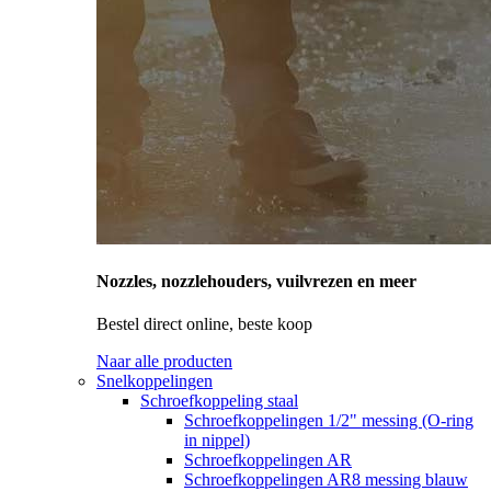
Nozzles, nozzlehouders, vuilvrezen en meer
Bestel direct online, beste koop
Naar alle producten
Snelkoppelingen
Schroefkoppeling staal
Schroefkoppelingen 1/2" messing (O-ring
in nippel)
Schroefkoppelingen AR
Schroefkoppelingen AR8 messing blauw