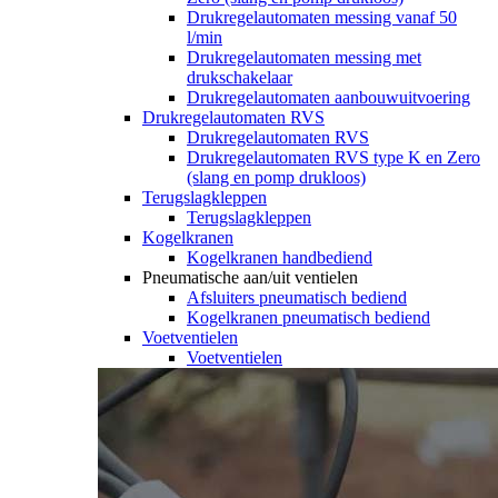
Drukregelautomaten messing vanaf 50
l/min
Drukregelautomaten messing met
drukschakelaar
Drukregelautomaten aanbouwuitvoering
Drukregelautomaten RVS
Drukregelautomaten RVS
Drukregelautomaten RVS type K en Zero
(slang en pomp drukloos)
Terugslagkleppen
Terugslagkleppen
Kogelkranen
Kogelkranen handbediend
Pneumatische aan/uit ventielen
Afsluiters pneumatisch bediend
Kogelkranen pneumatisch bediend
Voetventielen
Voetventielen