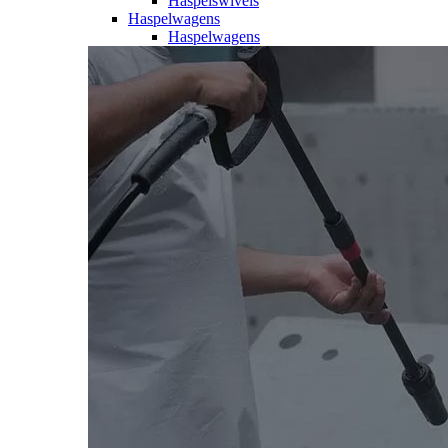
Haspelswivels
Haspelwagens
Haspelwagens