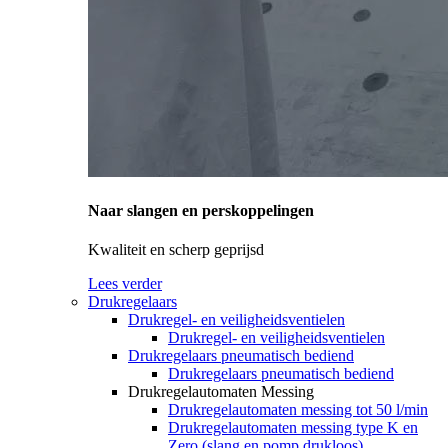
Naar slangen en perskoppelingen
Kwaliteit en scherp geprijsd
Lees verder
Drukregelaars
Drukregel- en veiligheidsventielen
Drukregel- en veiligheidsventielen
Drukregelaars pneumatisch bediend
Drukregelaars pneumatisch bediend
Drukregelautomaten Messing
Drukregelautomaten messing tot 50 l/min
Drukregelautomaten messing type K en
Zero (slang en pomp drukloos)