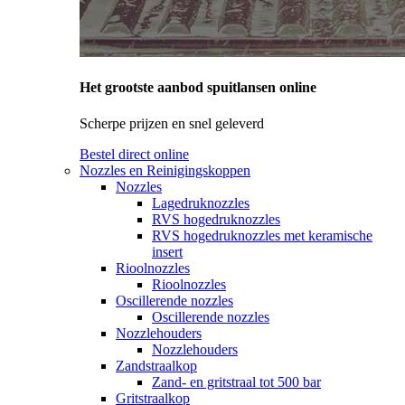
Het grootste aanbod spuitlansen online
Scherpe prijzen en snel geleverd
Bestel direct online
Nozzles en Reinigingskoppen
Nozzles
Lagedruknozzles
RVS hogedruknozzles
RVS hogedruknozzles met keramische
insert
Rioolnozzles
Rioolnozzles
Oscillerende nozzles
Oscillerende nozzles
Nozzlehouders
Nozzlehouders
Zandstraalkop
Zand- en gritstraal tot 500 bar
Gritstraalkop