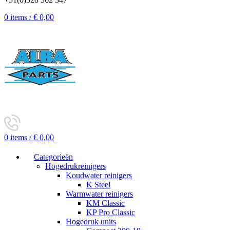
0
items
/
€
0,00
0
items
/
€
0,00
Categorieën
Hogedrukreinigers
Koudwater reinigers
K Steel
Warmwater reinigers
KM Classic
KP Pro Classic
Hogedruk units