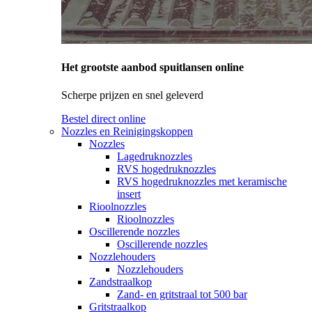
Het grootste aanbod spuitlansen online
Scherpe prijzen en snel geleverd
Bestel direct online
Nozzles en Reinigingskoppen
Nozzles
Lagedruknozzles
RVS hogedruknozzles
RVS hogedruknozzles met keramische
insert
Rioolnozzles
Rioolnozzles
Oscillerende nozzles
Oscillerende nozzles
Nozzlehouders
Nozzlehouders
Zandstraalkop
Zand- en gritstraal tot 500 bar
Gritstraalkop