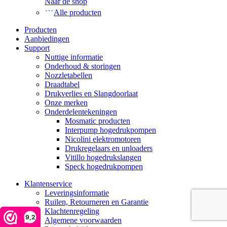
Naar de shop
Alle producten
Producten
Aanbiedingen
Support
Nuttige informatie
Onderhoud & storingen
Nozzletabellen
Draadtabel
Drukverlies en Slangdoorlaat
Onze merken
Onderdelentekeningen
Mosmatic producten
Interpump hogedrukpompen
Nicolini elektromotoren
Drukregelaars en unloaders
Vitillo hogedrukslangen
Speck hogedrukpompen
Klantenservice
Leveringsinformatie
Ruilen, Retourneren en Garantie
Klachtenregeling
9,2
Algemene voorwaarden