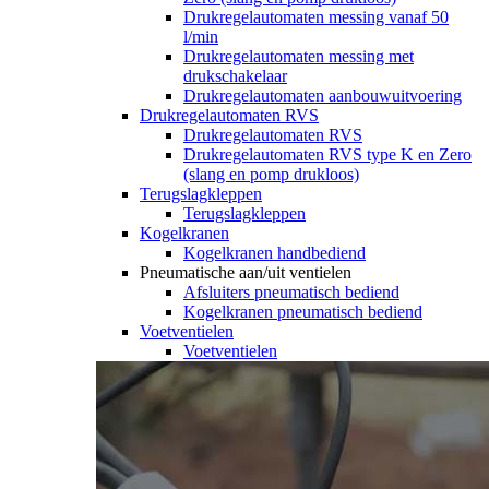
Drukregelautomaten messing vanaf 50
l/min
Drukregelautomaten messing met
drukschakelaar
Drukregelautomaten aanbouwuitvoering
Drukregelautomaten RVS
Drukregelautomaten RVS
Drukregelautomaten RVS type K en Zero
(slang en pomp drukloos)
Terugslagkleppen
Terugslagkleppen
Kogelkranen
Kogelkranen handbediend
Pneumatische aan/uit ventielen
Afsluiters pneumatisch bediend
Kogelkranen pneumatisch bediend
Voetventielen
Voetventielen