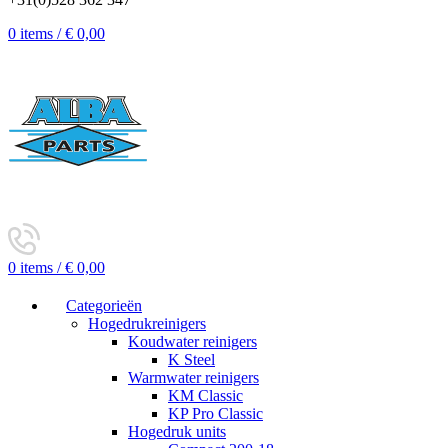
0
items
/
€
0,00
0
items
/
€
0,00
Categorieën
Hogedrukreinigers
Koudwater reinigers
K Steel
Warmwater reinigers
KM Classic
KP Pro Classic
Hogedruk units