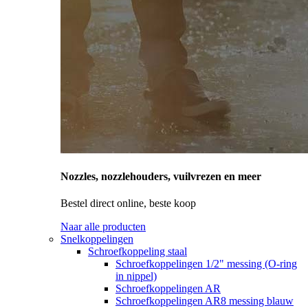
Nozzles, nozzlehouders, vuilvrezen en meer
Bestel direct online, beste koop
Naar alle producten
Snelkoppelingen
Schroefkoppeling staal
Schroefkoppelingen 1/2" messing (O-ring
in nippel)
Schroefkoppelingen AR
Schroefkoppelingen AR8 messing blauw