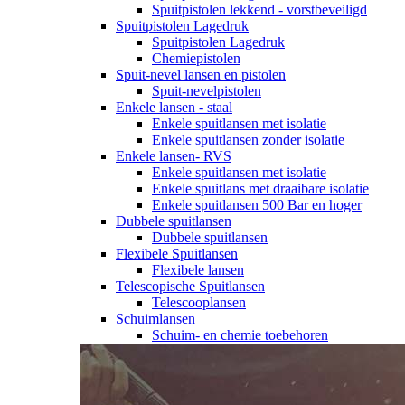
Spuitpistolen lekkend - vorstbeveiligd
Spuitpistolen Lagedruk
Spuitpistolen Lagedruk
Chemiepistolen
Spuit-nevel lansen en pistolen
Spuit-nevelpistolen
Enkele lansen - staal
Enkele spuitlansen met isolatie
Enkele spuitlansen zonder isolatie
Enkele lansen- RVS
Enkele spuitlansen met isolatie
Enkele spuitlans met draaibare isolatie
Enkele spuitlansen 500 Bar en hoger
Dubbele spuitlansen
Dubbele spuitlansen
Flexibele Spuitlansen
Flexibele lansen
Telescopische Spuitlansen
Telescooplansen
Schuimlansen
Schuim- en chemie toebehoren