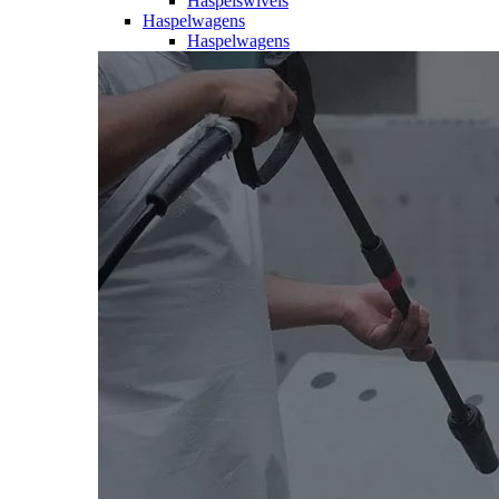
Haspelswivels
Haspelwagens
Haspelwagens