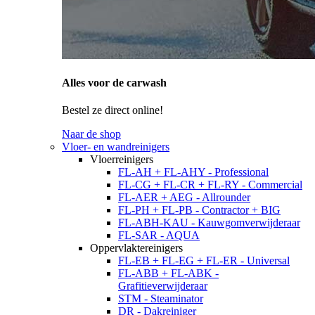
Alles voor de carwash
Bestel ze direct online!
Naar de shop
Vloer- en wandreinigers
Vloerreinigers
FL-AH + FL-AHY - Professional
FL-CG + FL-CR + FL-RY - Commercial
FL-AER + AEG - Allrounder
FL-PH + FL-PB - Contractor + BIG
FL-ABH-KAU - Kauwgomverwijderaar
FL-SAR - AQUA
Oppervlaktereinigers
FL-EB + FL-EG + FL-ER - Universal
FL-ABB + FL-ABK -
Grafitieverwijderaar
STM - Steaminator
DR - Dakreiniger