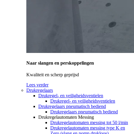
Naar slangen en perskoppelingen
Kwaliteit en scherp geprijsd
Lees verder
Drukregelaars
Drukregel- en veiligheidsventielen
Drukregel- en veiligheidsventielen
Drukregelaars pneumatisch bediend
Drukregelaars pneumatisch bediend
Drukregelautomaten Messing
Drukregelautomaten messing tot 50 l/min
Drukregelautomaten messing type K en
Zero (slang en pomp drukloos)