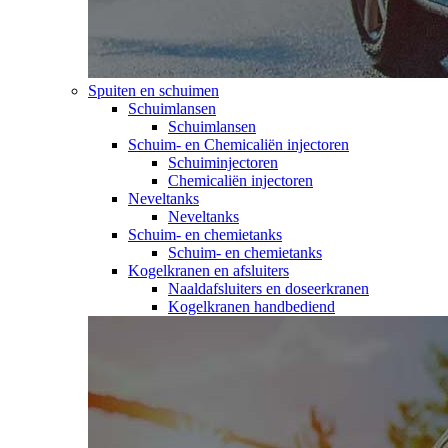
Spuiten en schuimen
Schuimlansen
Schuimlansen
Schuim- en Chemicaliën injectoren
Schuiminjectoren
Chemicaliën injectoren
Neveltanks
Neveltanks
Schuim- en chemietanks
Schuim- en chemietanks
Kogelkranen en afsluiters
Naaldafsluiters en doseerkranen
Kogelkranen handbediend