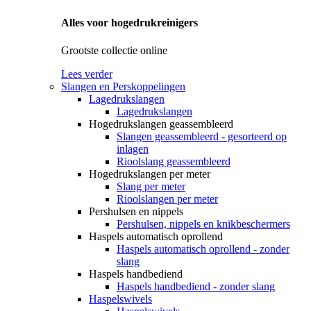
Alles voor hogedrukreinigers
Grootste collectie online
Lees verder
Slangen en Perskoppelingen
Lagedrukslangen
Lagedrukslangen
Hogedrukslangen geassembleerd
Slangen geassembleerd - gesorteerd op
inlagen
Rioolslang geassembleerd
Hogedrukslangen per meter
Slang per meter
Rioolslangen per meter
Pershulsen en nippels
Pershulsen, nippels en knikbeschermers
Haspels automatisch oprollend
Haspels automatisch oprollend - zonder
slang
Haspels handbediend
Haspels handbediend - zonder slang
Haspelswivels