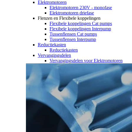
Elektromotoren
Elektromotoren 230V - monofase
Elektromotoren driefase
Flenzen en Flexibele koppelingen
Flexibele koppelingen Cat pumps
Flexibele koppelingen Interpump
Tussenflensen Cat pumps
Tussenflensen Interpump
Reductiekasten
Reductiekasten
Vervangingsdelen
Vervangingsdelen voor Elektromotoren