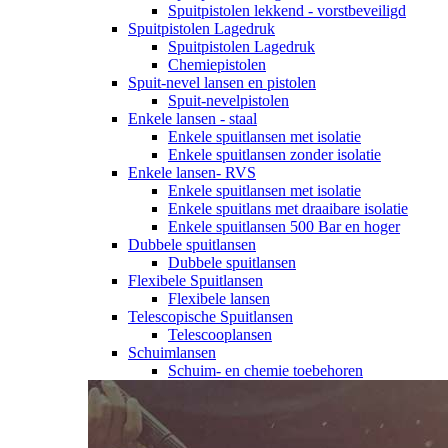
Spuitpistolen lekkend - vorstbeveiligd
Spuitpistolen Lagedruk
Spuitpistolen Lagedruk
Chemiepistolen
Spuit-nevel lansen en pistolen
Spuit-nevelpistolen
Enkele lansen - staal
Enkele spuitlansen met isolatie
Enkele spuitlansen zonder isolatie
Enkele lansen- RVS
Enkele spuitlansen met isolatie
Enkele spuitlans met draaibare isolatie
Enkele spuitlansen 500 Bar en hoger
Dubbele spuitlansen
Dubbele spuitlansen
Flexibele Spuitlansen
Flexibele lansen
Telescopische Spuitlansen
Telescooplansen
Schuimlansen
Schuim- en chemie toebehoren