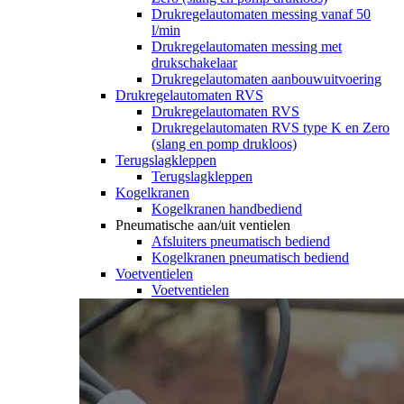
Drukregelautomaten messing vanaf 50
l/min
Drukregelautomaten messing met
drukschakelaar
Drukregelautomaten aanbouwuitvoering
Drukregelautomaten RVS
Drukregelautomaten RVS
Drukregelautomaten RVS type K en Zero
(slang en pomp drukloos)
Terugslagkleppen
Terugslagkleppen
Kogelkranen
Kogelkranen handbediend
Pneumatische aan/uit ventielen
Afsluiters pneumatisch bediend
Kogelkranen pneumatisch bediend
Voetventielen
Voetventielen