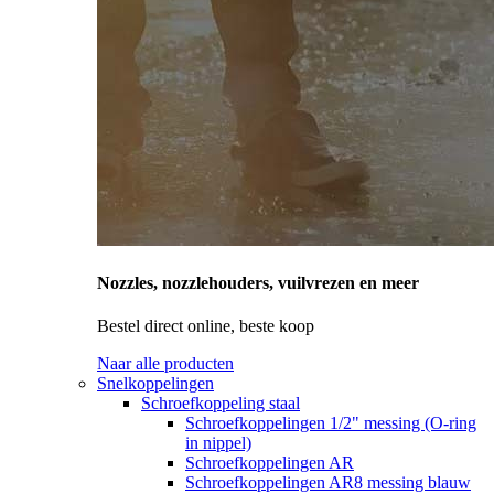
Nozzles, nozzlehouders, vuilvrezen en meer
Bestel direct online, beste koop
Naar alle producten
Snelkoppelingen
Schroefkoppeling staal
Schroefkoppelingen 1/2" messing (O-ring
in nippel)
Schroefkoppelingen AR
Schroefkoppelingen AR8 messing blauw