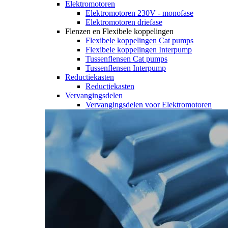
Elektromotoren
Elektromotoren 230V - monofase
Elektromotoren driefase
Flenzen en Flexibele koppelingen
Flexibele koppelingen Cat pumps
Flexibele koppelingen Interpump
Tussenflensen Cat pumps
Tussenflensen Interpump
Reductiekasten
Reductiekasten
Vervangingsdelen
Vervangingsdelen voor Elektromotoren