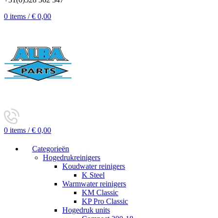
0
items
/
€
0,00
0
items
/
€
0,00
Categorieën
Hogedrukreinigers
Koudwater reinigers
K Steel
Warmwater reinigers
KM Classic
KP Pro Classic
Hogedruk units