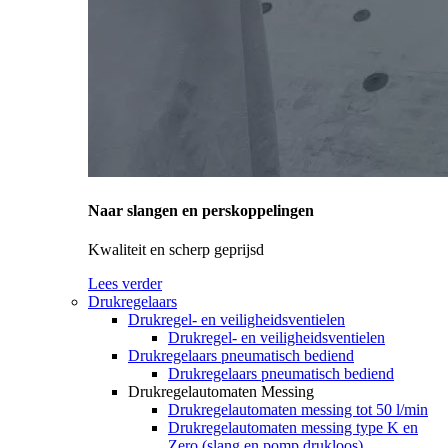
Naar slangen en perskoppelingen
Kwaliteit en scherp geprijsd
Lees verder
Drukregelaars
Drukregel- en veiligheidsventielen
Drukregel- en veiligheidsventielen
Drukregelaars pneumatisch bediend
Drukregelaars pneumatisch bediend
Drukregelautomaten Messing
Drukregelautomaten messing tot 50 l/min
Drukregelautomaten messing type K en
Zero (slang en pomp drukloos)