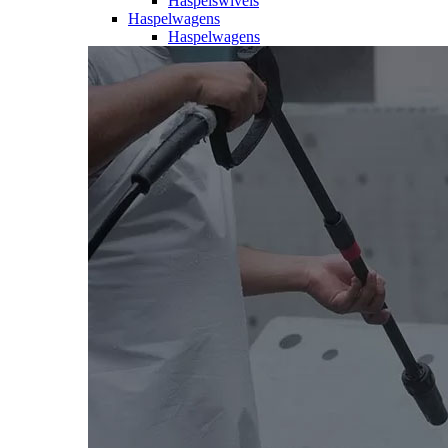
Haspelswivels
Haspelwagens
Haspelwagens