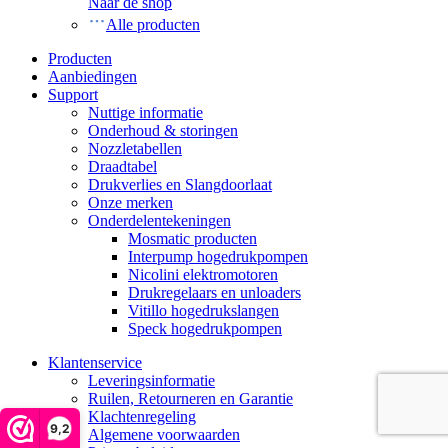
Naar de shop
Alle producten
Producten
Aanbiedingen
Support
Nuttige informatie
Onderhoud & storingen
Nozzletabellen
Draadtabel
Drukverlies en Slangdoorlaat
Onze merken
Onderdelentekeningen
Mosmatic producten
Interpump hogedrukpompen
Nicolini elektromotoren
Drukregelaars en unloaders
Vitillo hogedrukslangen
Speck hogedrukpompen
Klantenservice
Leveringsinformatie
Ruilen, Retourneren en Garantie
Klachtenregeling
9,2
Algemene voorwaarden