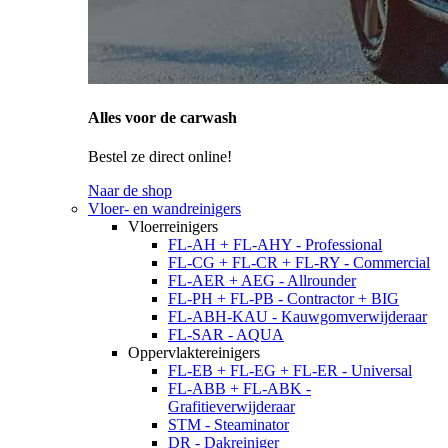
Alles voor de carwash
Bestel ze direct online!
Naar de shop
Vloer- en wandreinigers
Vloerreinigers
FL-AH + FL-AHY - Professional
FL-CG + FL-CR + FL-RY - Commercial
FL-AER + AEG - Allrounder
FL-PH + FL-PB - Contractor + BIG
FL-ABH-KAU - Kauwgomverwijderaar
FL-SAR - AQUA
Oppervlaktereinigers
FL-EB + FL-EG + FL-ER - Universal
FL-ABB + FL-ABK -
Grafitieverwijderaar
STM - Steaminator
DR - Dakreiniger