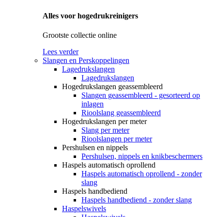
Alles voor hogedrukreinigers
Grootste collectie online
Lees verder
Slangen en Perskoppelingen
Lagedrukslangen
Lagedrukslangen
Hogedrukslangen geassembleerd
Slangen geassembleerd - gesorteerd op
inlagen
Rioolslang geassembleerd
Hogedrukslangen per meter
Slang per meter
Rioolslangen per meter
Pershulsen en nippels
Pershulsen, nippels en knikbeschermers
Haspels automatisch oprollend
Haspels automatisch oprollend - zonder
slang
Haspels handbediend
Haspels handbediend - zonder slang
Haspelswivels