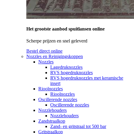
Het grootste aanbod spuitlansen online
Scherpe prijzen en snel geleverd
Bestel direct online
Nozzles en Reinigingskoppen
Nozzles
Lagedruknozzles
RVS hogedruknozzles
RVS hogedruknozzles met keramische
insert
Rioolnozzles
Rioolnozzles
Oscillerende nozzles
Oscillerende nozzles
Nozzlehouders
Nozzlehouders
Zandstraalkop
Zand- en gritstraal tot 500 bar
Gritstraalkop