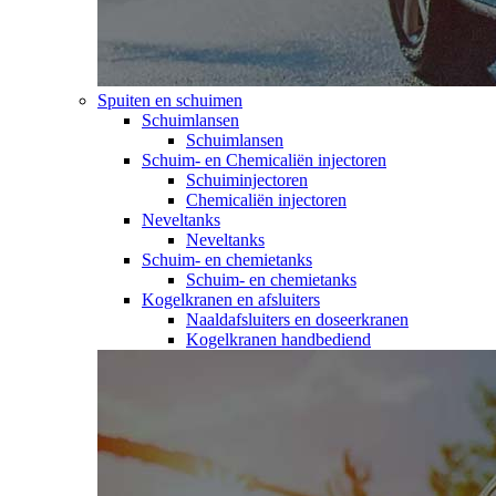
Spuiten en schuimen
Schuimlansen
Schuimlansen
Schuim- en Chemicaliën injectoren
Schuiminjectoren
Chemicaliën injectoren
Neveltanks
Neveltanks
Schuim- en chemietanks
Schuim- en chemietanks
Kogelkranen en afsluiters
Naaldafsluiters en doseerkranen
Kogelkranen handbediend