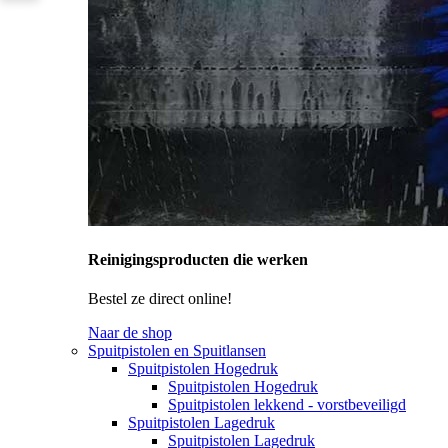
Reinigingsproducten die werken
Bestel ze direct online!
Naar de shop
Spuitpistolen en Spuitlansen
Spuitpistolen Hogedruk
Spuitpistolen Hogedruk
Spuitpistolen lekkend - vorstbeveiligd
Spuitpistolen Lagedruk
Spuitpistolen Lagedruk