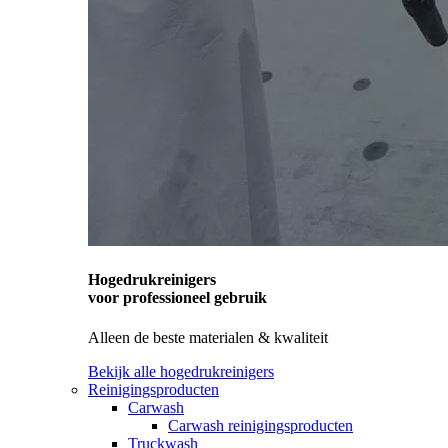
Hogedrukreinigers
voor professioneel gebruik
Alleen de beste materialen & kwaliteit
Bekijk alle hogedrukreinigers
Reinigingsproducten
Carwash
Carwash reinigingsproducten
Truckwash