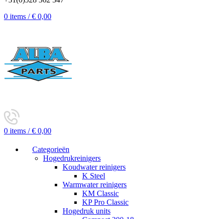
0
items
/
€
0,00
0
items
/
€
0,00
Categorieën
Hogedrukreinigers
Koudwater reinigers
K Steel
Warmwater reinigers
KM Classic
KP Pro Classic
Hogedruk units