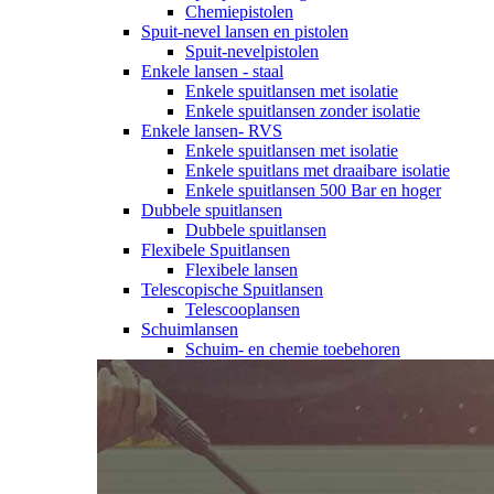
Chemiepistolen
Spuit-nevel lansen en pistolen
Spuit-nevelpistolen
Enkele lansen - staal
Enkele spuitlansen met isolatie
Enkele spuitlansen zonder isolatie
Enkele lansen- RVS
Enkele spuitlansen met isolatie
Enkele spuitlans met draaibare isolatie
Enkele spuitlansen 500 Bar en hoger
Dubbele spuitlansen
Dubbele spuitlansen
Flexibele Spuitlansen
Flexibele lansen
Telescopische Spuitlansen
Telescooplansen
Schuimlansen
Schuim- en chemie toebehoren