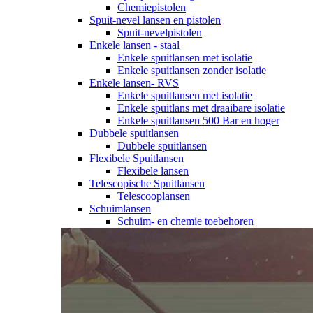
Chemiepistolen
Spuit-nevel lansen en pistolen
Spuit-nevelpistolen
Enkele lansen - staal
Enkele spuitlansen met isolatie
Enkele spuitlansen zonder isolatie
Enkele lansen- RVS
Enkele spuitlansen met isolatie
Enkele spuitlans met draaibare isolatie
Enkele spuitlansen 500 Bar en hoger
Dubbele spuitlansen
Dubbele spuitlansen
Flexibele Spuitlansen
Flexibele lansen
Telescopische Spuitlansen
Telescooplansen
Schuimlansen
Schuim- en chemie toebehoren