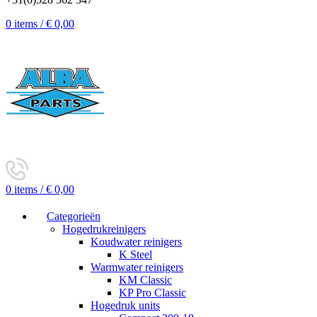
0
items
/
€
0,00
0
items
/
€
0,00
Categorieën
Hogedrukreinigers
Koudwater reinigers
K Steel
Warmwater reinigers
KM Classic
KP Pro Classic
Hogedruk units