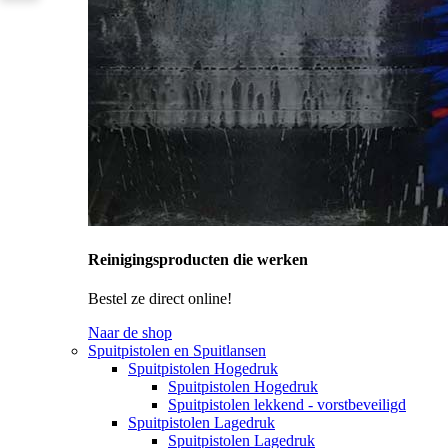
Reinigingsproducten die werken
Bestel ze direct online!
Naar de shop
Spuitpistolen en Spuitlansen
Spuitpistolen Hogedruk
Spuitpistolen Hogedruk
Spuitpistolen lekkend - vorstbeveiligd
Spuitpistolen Lagedruk
Spuitpistolen Lagedruk