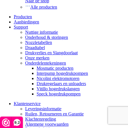
Naar de shop
Alle producten
Producten
Aanbiedingen
Support
Nuttige informatie
Onderhoud & storingen
Nozzletabellen
Draadtabel
Drukverlies en Slangdoorlaat
Onze merken
Onderdelentekeningen
Mosmatic producten
Interpump hogedrukpompen
Nicolini elektromotoren
Drukregelaars en unloaders
Vitillo hogedrukslangen
Speck hogedrukpompen
Klantenservice
Leveringsinformatie
Ruilen, Retourneren en Garantie
Klachtenregeling
9,2
Algemene voorwaarden