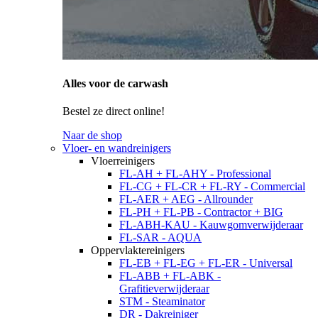
Alles voor de carwash
Bestel ze direct online!
Naar de shop
Vloer- en wandreinigers
Vloerreinigers
FL-AH + FL-AHY - Professional
FL-CG + FL-CR + FL-RY - Commercial
FL-AER + AEG - Allrounder
FL-PH + FL-PB - Contractor + BIG
FL-ABH-KAU - Kauwgomverwijderaar
FL-SAR - AQUA
Oppervlaktereinigers
FL-EB + FL-EG + FL-ER - Universal
FL-ABB + FL-ABK -
Grafitieverwijderaar
STM - Steaminator
DR - Dakreiniger