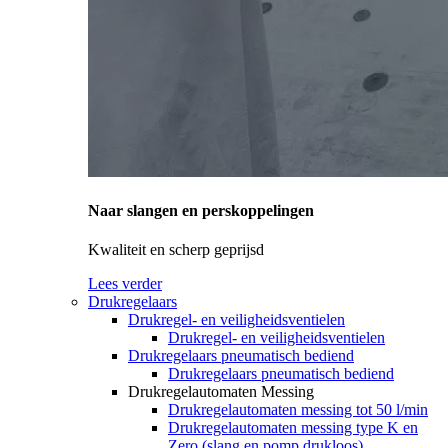
Naar slangen en perskoppelingen
Kwaliteit en scherp geprijsd
Lees verder
Drukregelaars
Drukregel- en veiligheidsventielen
Drukregel- en veiligheidsventielen
Drukregelaars pneumatisch bediend
Drukregelaars pneumatisch bediend
Drukregelautomaten Messing
Drukregelautomaten messing tot 50 l/min
Drukregelautomaten messing type K en
Zero (slang en pomp drukloos)