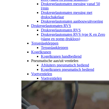
Drukregelautomaten messing vanaf 50
l/min
Drukregelautomaten messing met
drukschakelaar
Drukregelautomaten aanbouwuitvoering
Drukregelautomaten RVS
Drukregelautomaten RVS
Drukregelautomaten RVS type K en Zero
(slang en pomp drukloos)
Terugslagkleppen
Terugslagkleppen
Kogelkranen
Kogelkranen handbediend
Pneumatische aan/uit ventielen
Afsluiters pneumatisch bediend
Kogelkranen pneumatisch bediend
Voetventielen
Voetventielen