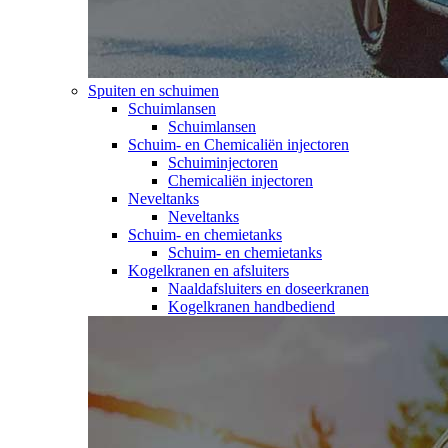
Spuiten en schuimen
Schuimlansen
Schuimlansen
Schuim- en Chemicaliën injectoren
Schuiminjectoren
Chemicaliën injectoren
Neveltanks
Neveltanks
Schuim- en chemietanks
Schuim- en chemietanks
Kogelkranen en afsluiters
Naaldafsluiters en doseerkranen
Kogelkranen handbediend