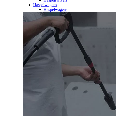
Haspelswivels
Haspelwagens
Haspelwagens