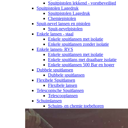
Spuitpistolen lekkend - vorstbeveiligd
Spuitpistolen Lagedruk
Spuitpistolen Lagedruk
Chemiepistolen
Spuit-nevel lansen en pistolen
Spuit-nevelpistolen
Enkele lansen - staal
Enkele spuitlansen met isolatie
Enkele spuitlansen zonder isolatie
Enkele lansen- RVS
Enkele spuitlansen met isolatie
Enkele spuitlans met draaibare isolatie
Enkele spuitlansen 500 Bar en hoger
Dubbele spuitlansen
Dubbele spuitlansen
Flexibele Spuitlansen
Flexibele lansen
Telescopische Spuitlansen
Telescooplansen
Schuimlansen
Schuim- en chemie toebehoren