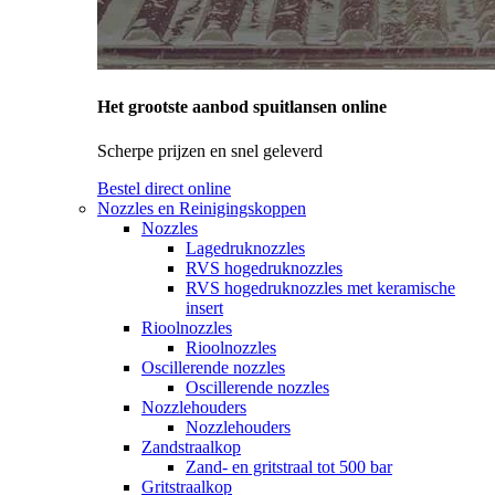
Het grootste aanbod spuitlansen online
Scherpe prijzen en snel geleverd
Bestel direct online
Nozzles en Reinigingskoppen
Nozzles
Lagedruknozzles
RVS hogedruknozzles
RVS hogedruknozzles met keramische
insert
Rioolnozzles
Rioolnozzles
Oscillerende nozzles
Oscillerende nozzles
Nozzlehouders
Nozzlehouders
Zandstraalkop
Zand- en gritstraal tot 500 bar
Gritstraalkop