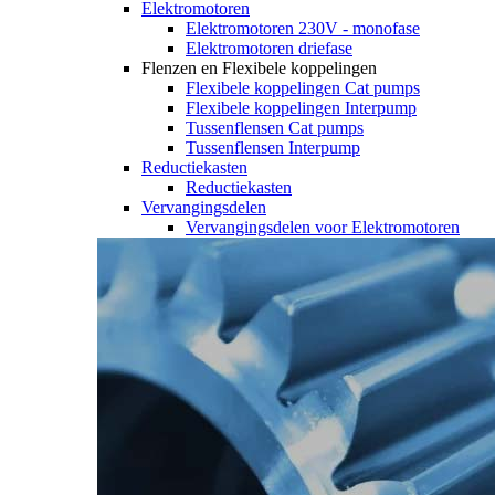
Elektromotoren
Elektromotoren 230V - monofase
Elektromotoren driefase
Flenzen en Flexibele koppelingen
Flexibele koppelingen Cat pumps
Flexibele koppelingen Interpump
Tussenflensen Cat pumps
Tussenflensen Interpump
Reductiekasten
Reductiekasten
Vervangingsdelen
Vervangingsdelen voor Elektromotoren