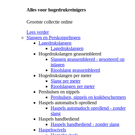
Alles voor hogedrukreinigers
Grootste collectie online
Lees verder
Slangen en Perskoppelingen
Lagedrukslangen
Lagedrukslangen
Hogedrukslangen geassembleerd
Slangen geassembleerd - gesorteerd op
inlagen
Rioolslang geassembleerd
Hogedrukslangen per meter
Slang per meter
Rioolslangen per meter
Pershulsen en nippels
Pershulsen, nippels en knikbeschermers
Haspels automatisch oprollend
Haspels automatisch oprollend - zonder
slang
Haspels handbediend
Haspels handbediend - zonder slang
Haspelswivels