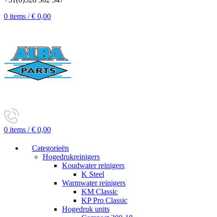
0
items
/
€
0,00
0
items
/
€
0,00
Categorieën
Hogedrukreinigers
Koudwater reinigers
K Steel
Warmwater reinigers
KM Classic
KP Pro Classic
Hogedruk units