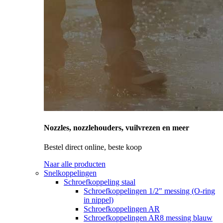
Nozzles, nozzlehouders, vuilvrezen en meer
Bestel direct online, beste koop
Naar alle producten
Snelkoppelingen
Schroefkoppeling staal
Schroefkoppelingen 1/2" messing (O-ring
in nippel)
Schroefkoppelingen AR
Schroefkoppelingen AR8 messing blauw