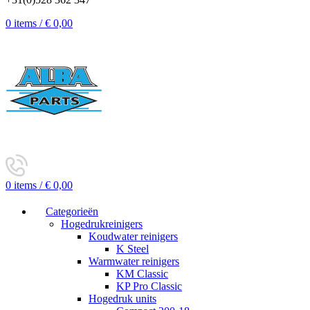
0
items
/
€
0,00
0
items
/
€
0,00
Categorieën
Hogedrukreinigers
Koudwater reinigers
K Steel
Warmwater reinigers
KM Classic
KP Pro Classic
Hogedruk units