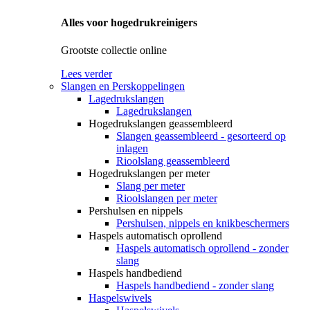
Alles voor hogedrukreinigers
Grootste collectie online
Lees verder
Slangen en Perskoppelingen
Lagedrukslangen
Lagedrukslangen
Hogedrukslangen geassembleerd
Slangen geassembleerd - gesorteerd op
inlagen
Rioolslang geassembleerd
Hogedrukslangen per meter
Slang per meter
Rioolslangen per meter
Pershulsen en nippels
Pershulsen, nippels en knikbeschermers
Haspels automatisch oprollend
Haspels automatisch oprollend - zonder
slang
Haspels handbediend
Haspels handbediend - zonder slang
Haspelswivels