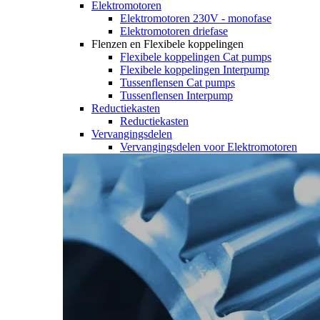
Elektromotoren
Elektromotoren 230V - monofase
Elektromotoren driefase
Flenzen en Flexibele koppelingen
Flexibele koppelingen Cat pumps
Flexibele koppelingen Interpump
Tussenflensen Cat pumps
Tussenflensen Interpump
Reductiekasten
Reductiekasten
Vervangingsdelen
Vervangingsdelen voor Elektromotoren