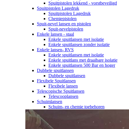
Spuitpistolen lekkend - vorstbeveiligd
Spuitpistolen Lagedruk
Spuitpistolen Lagedruk
Chemiepistolen
Spuit-nevel lansen en pistolen
Spuit-nevelpistolen
Enkele lansen - staal
Enkele spuitlansen met isolatie
Enkele spuitlansen zonder isolatie
Enkele lansen- RVS
Enkele spuitlansen met isolatie
Enkele spuitlans met draaibare isolatie
Enkele spuitlansen 500 Bar en hoger
Dubbele spuitlansen
Dubbele spuitlansen
Flexibele Spuitlansen
Flexibele lansen
Telescopische Spuitlansen
Telescooplansen
Schuimlansen
Schuim- en chemie toebehoren