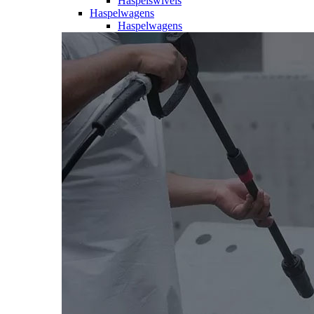
Haspelswivels
Haspelwagens
Haspelwagens