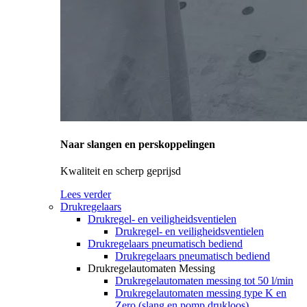
Naar slangen en perskoppelingen
Kwaliteit en scherp geprijsd
Lees verder
Drukregelaars
Drukregel- en veiligheidsventielen
Drukregel- en veiligheidsventielen
Drukregelaars pneumatisch bediend
Drukregelaars pneumatisch bediend
Drukregelautomaten Messing
Drukregelautomaten messing tot 50 l/min
Drukregelautomaten messing type K en
Zero (slang en pomp drukloos)