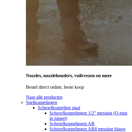
Nozzles, nozzlehouders, vuilvrezen en meer
Bestel direct online, beste koop
Naar alle producten
Snelkoppelingen
Schroefkoppeling staal
Schroefkoppelingen 1/2" messing (O-ring
in nippel)
Schroefkoppelingen AR
Schroefkoppelingen AR8 messing blauw