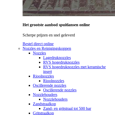
Het grootste aanbod spuitlansen online
Scherpe prijzen en snel geleverd
Bestel direct online
Nozzles en Reinigingskoppen
Nozzles
Lagedruknozzles
RVS hogedruknozzles
RVS hogedruknozzles met keramische
insert
Rioolnozzles
Rioolnozzles
Oscillerende nozzles
Oscillerende nozzles
Nozzlehouders
Nozzlehouders
Zandstraalkop
Zand- en gritstraal tot 500 bar
Gritstraalkop