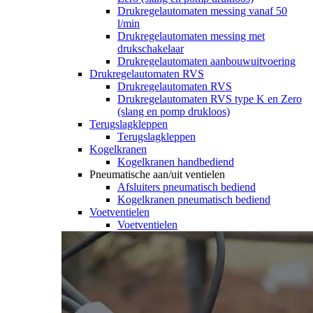
Drukregelautomaten messing vanaf 50
l/min
Drukregelautomaten messing met
drukschakelaar
Drukregelautomaten aanbouwuitvoering
Drukregelautomaten RVS
Drukregelautomaten RVS
Drukregelautomaten RVS type K en Zero
(slang en pomp drukloos)
Terugslagkleppen
Terugslagkleppen
Kogelkranen
Kogelkranen handbediend
Pneumatische aan/uit ventielen
Afsluiters pneumatisch bediend
Kogelkranen pneumatisch bediend
Voetventielen
Voetventielen