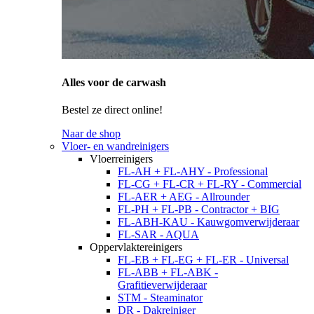
Alles voor de carwash
Bestel ze direct online!
Naar de shop
Vloer- en wandreinigers
Vloerreinigers
FL-AH + FL-AHY - Professional
FL-CG + FL-CR + FL-RY - Commercial
FL-AER + AEG - Allrounder
FL-PH + FL-PB - Contractor + BIG
FL-ABH-KAU - Kauwgomverwijderaar
FL-SAR - AQUA
Oppervlaktereinigers
FL-EB + FL-EG + FL-ER - Universal
FL-ABB + FL-ABK -
Grafitieverwijderaar
STM - Steaminator
DR - Dakreiniger