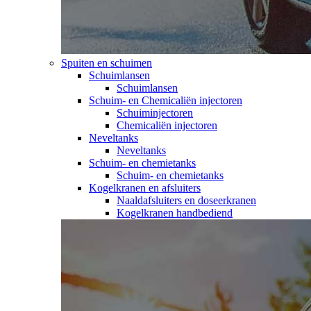
Spuiten en schuimen
Schuimlansen
Schuimlansen
Schuim- en Chemicaliën injectoren
Schuiminjectoren
Chemicaliën injectoren
Neveltanks
Neveltanks
Schuim- en chemietanks
Schuim- en chemietanks
Kogelkranen en afsluiters
Naaldafsluiters en doseerkranen
Kogelkranen handbediend