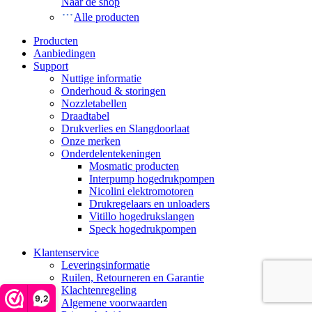
Naar de shop
Alle producten
Producten
Aanbiedingen
Support
Nuttige informatie
Onderhoud & storingen
Nozzletabellen
Draadtabel
Drukverlies en Slangdoorlaat
Onze merken
Onderdelentekeningen
Mosmatic producten
Interpump hogedrukpompen
Nicolini elektromotoren
Drukregelaars en unloaders
Vitillo hogedrukslangen
Speck hogedrukpompen
Klantenservice
Leveringsinformatie
Ruilen, Retourneren en Garantie
Klachtenregeling
9,2
Algemene voorwaarden