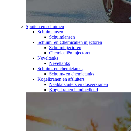
Spuiten en schuimen
Schuimlansen
Schuimlansen
Schuim- en Chemicaliën injectoren
Schuiminjectoren
Chemicaliën injectoren
Neveltanks
Neveltanks
Schuim- en chemietanks
Schuim- en chemietanks
Kogelkranen en afsluiters
Naaldafsluiters en doseerkranen
Kogelkranen handbediend