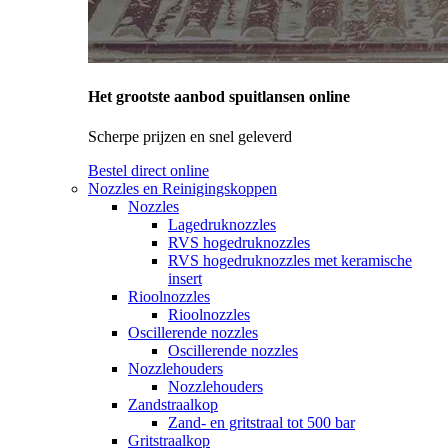
Het grootste aanbod spuitlansen online
Scherpe prijzen en snel geleverd
Bestel direct online
Nozzles en Reinigingskoppen
Nozzles
Lagedruknozzles
RVS hogedruknozzles
RVS hogedruknozzles met keramische
insert
Rioolnozzles
Rioolnozzles
Oscillerende nozzles
Oscillerende nozzles
Nozzlehouders
Nozzlehouders
Zandstraalkop
Zand- en gritstraal tot 500 bar
Gritstraalkop