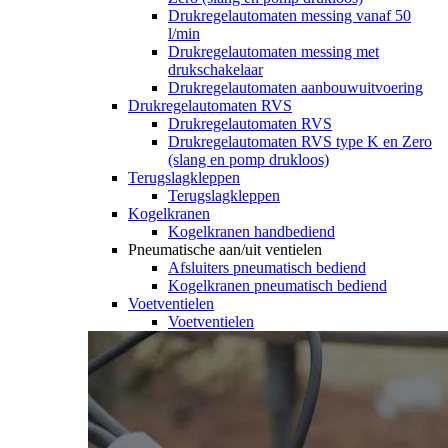
Drukregelautomaten messing vanaf 50
l/min
Drukregelautomaten messing met
drukschakelaar
Drukregelautomaten aanbouwuitvoering
Drukregelautomaten RVS
Drukregelautomaten RVS
Drukregelautomaten RVS type K en Zero
(slang en pomp drukloos)
Terugslagkleppen
Terugslagkleppen
Kogelkranen
Kogelkranen handbediend
Pneumatische aan/uit ventielen
Afsluiters pneumatisch bediend
Kogelkranen pneumatisch bediend
Voetventielen
Voetventielen