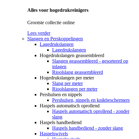
Alles voor hogedrukreinigers
Grootste collectie online
Lees verder
Slangen en Perskoppelingen
Lagedrukslangen
Lagedrukslangen
Hogedrukslangen geassembleerd
Slangen geassembleerd - gesorteerd op
inlagen
Rioolslang geassembleerd
Hogedrukslangen per meter
Slang per meter
Rioolslangen per meter
Pershulsen en nippels
Pershulsen, nippels en knikbeschermers
Haspels automatisch oprollend
Haspels automatisch oprollend - zonder
slang
Haspels handbediend
Haspels handbediend - zonder slang
Haspelswivels