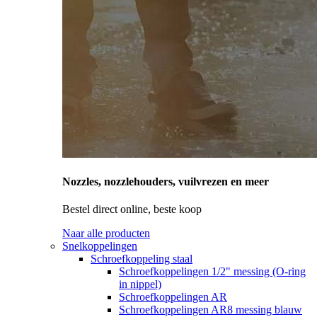
Nozzles, nozzlehouders, vuilvrezen en meer
Bestel direct online, beste koop
Naar alle producten
Snelkoppelingen
Schroefkoppeling staal
Schroefkoppelingen 1/2" messing (O-ring
in nippel)
Schroefkoppelingen AR
Schroefkoppelingen AR8 messing blauw