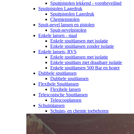
Spuitpistolen lekkend - vorstbeveiligd
Spuitpistolen Lagedruk
Spuitpistolen Lagedruk
Chemiepistolen
Spuit-nevel lansen en pistolen
Spuit-nevelpistolen
Enkele lansen - staal
Enkele spuitlansen met isolatie
Enkele spuitlansen zonder isolatie
Enkele lansen- RVS
Enkele spuitlansen met isolatie
Enkele spuitlans met draaibare isolatie
Enkele spuitlansen 500 Bar en hoger
Dubbele spuitlansen
Dubbele spuitlansen
Flexibele Spuitlansen
Flexibele lansen
Telescopische Spuitlansen
Telescooplansen
Schuimlansen
Schuim- en chemie toebehoren