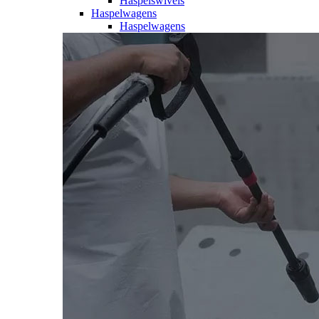
Haspelswivels
Haspelwagens
Haspelwagens