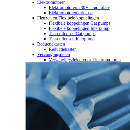
Elektromotoren
Elektromotoren 230V - monofase
Elektromotoren driefase
Flenzen en Flexibele koppelingen
Flexibele koppelingen Cat pumps
Flexibele koppelingen Interpump
Tussenflensen Cat pumps
Tussenflensen Interpump
Reductiekasten
Reductiekasten
Vervangingsdelen
Vervangingsdelen voor Elektromotoren