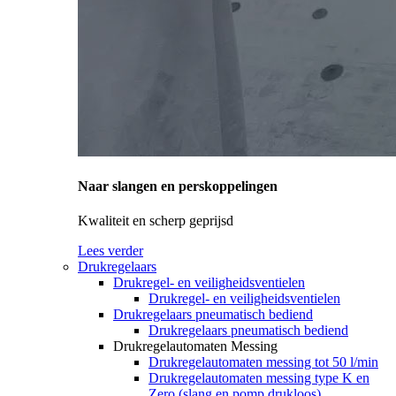
Naar slangen en perskoppelingen
Kwaliteit en scherp geprijsd
Lees verder
Drukregelaars
Drukregel- en veiligheidsventielen
Drukregel- en veiligheidsventielen
Drukregelaars pneumatisch bediend
Drukregelaars pneumatisch bediend
Drukregelautomaten Messing
Drukregelautomaten messing tot 50 l/min
Drukregelautomaten messing type K en
Zero (slang en pomp drukloos)