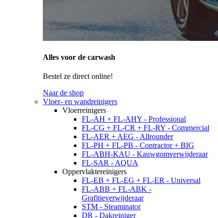
Alles voor de carwash
Bestel ze direct online!
Naar de shop
Vloer- en wandreinigers
Vloerreinigers
FL-AH + FL-AHY - Professional
FL-CG + FL-CR + FL-RY - Commercial
FL-AER + AEG - Allrounder
FL-PH + FL-PB - Contractor + BIG
FL-ABH-KAU - Kauwgomverwijderaar
FL-SAR - AQUA
Oppervlaktereinigers
FL-EB + FL-EG + FL-ER - Universal
FL-ABB + FL-ABK -
Grafitieverwijderaar
STM - Steaminator
DR - Dakreiniger