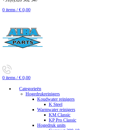
0
items
/
€
0,00
0
items
/
€
0,00
Categorieën
Hogedrukreinigers
Koudwater reinigers
K Steel
Warmwater reinigers
KM Classic
KP Pro Classic
Hogedruk units