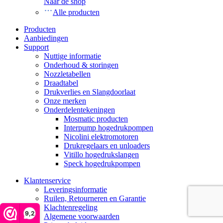
Naar de shop
Alle producten
Producten
Aanbiedingen
Support
Nuttige informatie
Onderhoud & storingen
Nozzletabellen
Draadtabel
Drukverlies en Slangdoorlaat
Onze merken
Onderdelentekeningen
Mosmatic producten
Interpump hogedrukpompen
Nicolini elektromotoren
Drukregelaars en unloaders
Vitillo hogedrukslangen
Speck hogedrukpompen
Klantenservice
Leveringsinformatie
Ruilen, Retourneren en Garantie
Klachtenregeling
9,2
Algemene voorwaarden