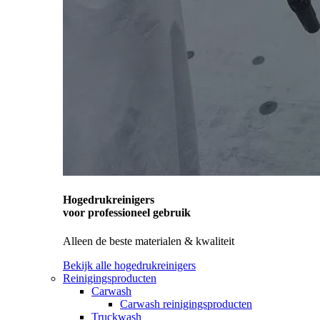
Hogedrukreinigers
voor professioneel gebruik
Alleen de beste materialen & kwaliteit
Bekijk alle hogedrukreinigers
Reinigingsproducten
Carwash
Carwash reinigingsproducten
Truckwash