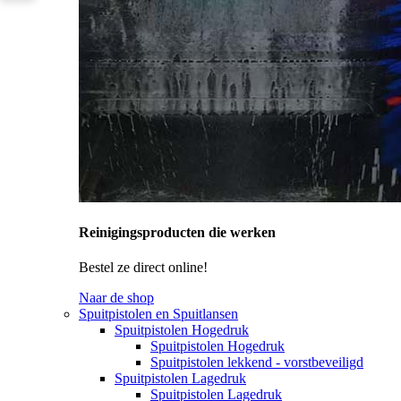
Reinigingsproducten die werken
Bestel ze direct online!
Naar de shop
Spuitpistolen en Spuitlansen
Spuitpistolen Hogedruk
Spuitpistolen Hogedruk
Spuitpistolen lekkend - vorstbeveiligd
Spuitpistolen Lagedruk
Spuitpistolen Lagedruk