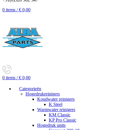
0
items
/
€
0,00
0
items
/
€
0,00
Categorieën
Hogedrukreinigers
Koudwater reinigers
K Steel
Warmwater reinigers
KM Classic
KP Pro Classic
Hogedruk units