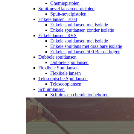
Chemiepistolen
Spuit-nevel lansen en pistolen
Spuit-nevelpistolen
Enkele lansen - staal
Enkele spuitlansen met isolatie
Enkele spuitlansen zonder isolatie
Enkele lansen- RVS
Enkele spuitlansen met isolatie
Enkele spuitlans met draaibare isolatie
Enkele spuitlansen 500 Bar en hoger
Dubbele spuitlansen
Dubbele spuitlansen
Flexibele Spuitlansen
Flexibele lansen
Telescopische Spuitlansen
Telescooplansen
Schuimlansen
Schuim- en chemie toebehoren