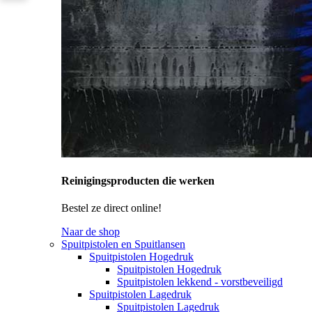
Reinigingsproducten die werken
Bestel ze direct online!
Naar de shop
Spuitpistolen en Spuitlansen
Spuitpistolen Hogedruk
Spuitpistolen Hogedruk
Spuitpistolen lekkend - vorstbeveiligd
Spuitpistolen Lagedruk
Spuitpistolen Lagedruk