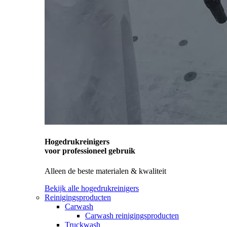
Hogedrukreinigers
voor professioneel gebruik
Alleen de beste materialen & kwaliteit
Bekijk alle hogedrukreinigers
Reinigingsproducten
Carwash
Carwash reinigingsproducten
Truckwash