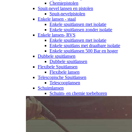
Chemiepistolen
Spuit-nevel lansen en pistolen
Spuit-nevelpistolen
Enkele lansen - staal
Enkele spuitlansen met isolatie
Enkele spuitlansen zonder isolatie
Enkele lansen- RVS
Enkele spuitlansen met isolatie
Enkele spuitlans met draaibare isolatie
Enkele spuitlansen 500 Bar en hoger
Dubbele spuitlansen
Dubbele spuitlansen
Flexibele Spuitlansen
Flexibele lansen
Telescopische Spuitlansen
Telescooplansen
Schuimlansen
Schuim- en chemie toebehoren