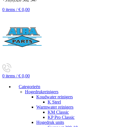
0
items
/
€
0,00
0
items
/
€
0,00
Categorieën
Hogedrukreinigers
Koudwater reinigers
K Steel
Warmwater reinigers
KM Classic
KP Pro Classic
Hogedruk units