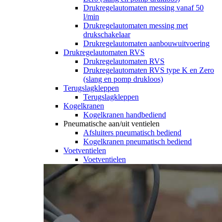
Drukregelautomaten messing vanaf 50
l/min
Drukregelautomaten messing met
drukschakelaar
Drukregelautomaten aanbouwuitvoering
Drukregelautomaten RVS
Drukregelautomaten RVS
Drukregelautomaten RVS type K en Zero
(slang en pomp drukloos)
Terugslagkleppen
Terugslagkleppen
Kogelkranen
Kogelkranen handbediend
Pneumatische aan/uit ventielen
Afsluiters pneumatisch bediend
Kogelkranen pneumatisch bediend
Voetventielen
Voetventielen