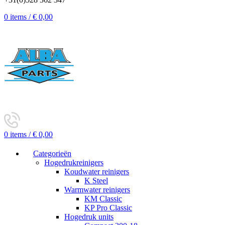
0
items
/
€
0,00
0
items
/
€
0,00
Categorieën
Hogedrukreinigers
Koudwater reinigers
K Steel
Warmwater reinigers
KM Classic
KP Pro Classic
Hogedruk units