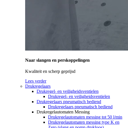
Naar slangen en perskoppelingen
Kwaliteit en scherp geprijsd
Lees verder
Drukregelaars
Drukregel- en veiligheidsventielen
Drukregel- en veiligheidsventielen
Drukregelaars pneumatisch bediend
Drukregelaars pneumatisch bediend
Drukregelautomaten Messing
Drukregelautomaten messing tot 50 l/min
Drukregelautomaten messing type K en
Zero (slang en pomp drukloos)