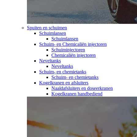
Spuiten en schuimen
Schuimlansen
Schuimlansen
Schuim- en Chemicaliën injectoren
Schuiminjectoren
Chemicaliën injectoren
Neveltanks
Neveltanks
Schuim- en chemietanks
Schuim- en chemietanks
Kogelkranen en afsluiters
Naaldafsluiters en doseerkranen
Kogelkranen handbediend