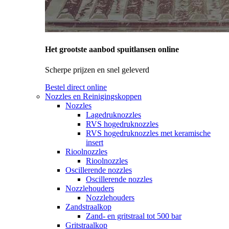
Het grootste aanbod spuitlansen online
Scherpe prijzen en snel geleverd
Bestel direct online
Nozzles en Reinigingskoppen
Nozzles
Lagedruknozzles
RVS hogedruknozzles
RVS hogedruknozzles met keramische
insert
Rioolnozzles
Rioolnozzles
Oscillerende nozzles
Oscillerende nozzles
Nozzlehouders
Nozzlehouders
Zandstraalkop
Zand- en gritstraal tot 500 bar
Gritstraalkop