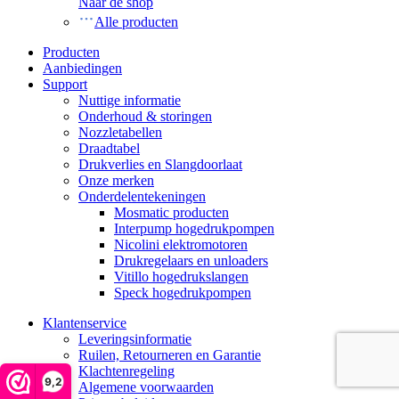
Naar de shop
Alle producten
Producten
Aanbiedingen
Support
Nuttige informatie
Onderhoud & storingen
Nozzletabellen
Draadtabel
Drukverlies en Slangdoorlaat
Onze merken
Onderdelentekeningen
Mosmatic producten
Interpump hogedrukpompen
Nicolini elektromotoren
Drukregelaars en unloaders
Vitillo hogedrukslangen
Speck hogedrukpompen
Klantenservice
Leveringsinformatie
Ruilen, Retourneren en Garantie
Klachtenregeling
9,2
Algemene voorwaarden