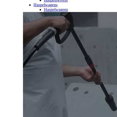
Haspelswivels
Haspelwagens
Haspelwagens