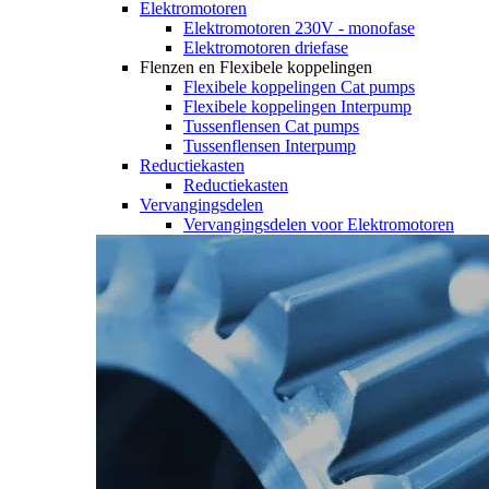
Elektromotoren
Elektromotoren 230V - monofase
Elektromotoren driefase
Flenzen en Flexibele koppelingen
Flexibele koppelingen Cat pumps
Flexibele koppelingen Interpump
Tussenflensen Cat pumps
Tussenflensen Interpump
Reductiekasten
Reductiekasten
Vervangingsdelen
Vervangingsdelen voor Elektromotoren