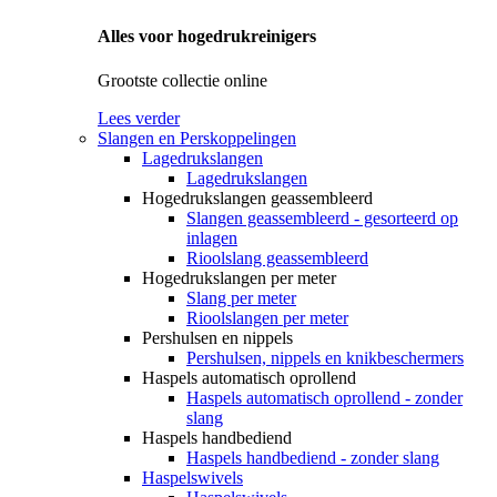
Alles voor hogedrukreinigers
Grootste collectie online
Lees verder
Slangen en Perskoppelingen
Lagedrukslangen
Lagedrukslangen
Hogedrukslangen geassembleerd
Slangen geassembleerd - gesorteerd op
inlagen
Rioolslang geassembleerd
Hogedrukslangen per meter
Slang per meter
Rioolslangen per meter
Pershulsen en nippels
Pershulsen, nippels en knikbeschermers
Haspels automatisch oprollend
Haspels automatisch oprollend - zonder
slang
Haspels handbediend
Haspels handbediend - zonder slang
Haspelswivels