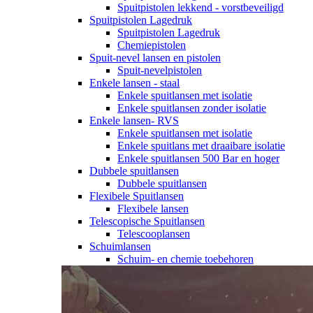
Spuitpistolen lekkend - vorstbeveiligd
Spuitpistolen Lagedruk
Spuitpistolen Lagedruk
Chemiepistolen
Spuit-nevel lansen en pistolen
Spuit-nevelpistolen
Enkele lansen - staal
Enkele spuitlansen met isolatie
Enkele spuitlansen zonder isolatie
Enkele lansen- RVS
Enkele spuitlansen met isolatie
Enkele spuitlans met draaibare isolatie
Enkele spuitlansen 500 Bar en hoger
Dubbele spuitlansen
Dubbele spuitlansen
Flexibele Spuitlansen
Flexibele lansen
Telescopische Spuitlansen
Telescooplansen
Schuimlansen
Schuim- en chemie toebehoren