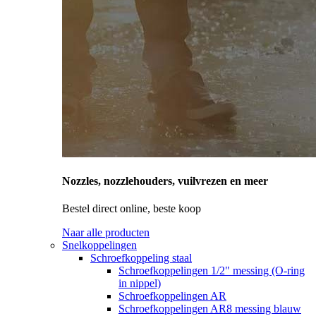
Nozzles, nozzlehouders, vuilvrezen en meer
Bestel direct online, beste koop
Naar alle producten
Snelkoppelingen
Schroefkoppeling staal
Schroefkoppelingen 1/2" messing (O-ring
in nippel)
Schroefkoppelingen AR
Schroefkoppelingen AR8 messing blauw