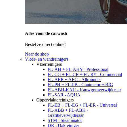
Alles voor de carwash
Bestel ze direct online!
Naar de shop
Vloer- en wandreinigers
Vloerreinigers
FL-AH + FL-AHY - Professional
FL-CG + FL-CR + FL-RY - Commercial
FL-AER + AEG - Allrounder
FL-PH + FL-PB - Contractor + BIG
FL-ABH-KAU - Kauwgomverwijderaar
FL-SAR - AQUA
Oppervlaktereinigers
FL-EB + FL-EG + FL-ER - Universal
FL-ABB + FL-ABK -
Grafitieverwijderaar
STM - Steaminator
DR - Dakreiniger