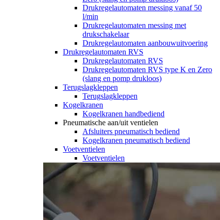
Drukregelautomaten messing vanaf 50
l/min
Drukregelautomaten messing met
drukschakelaar
Drukregelautomaten aanbouwuitvoering
Drukregelautomaten RVS
Drukregelautomaten RVS
Drukregelautomaten RVS type K en Zero
(slang en pomp drukloos)
Terugslagkleppen
Terugslagkleppen
Kogelkranen
Kogelkranen handbediend
Pneumatische aan/uit ventielen
Afsluiters pneumatisch bediend
Kogelkranen pneumatisch bediend
Voetventielen
Voetventielen