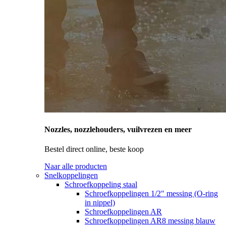
Nozzles, nozzlehouders, vuilvrezen en meer
Bestel direct online, beste koop
Naar alle producten
Snelkoppelingen
Schroefkoppeling staal
Schroefkoppelingen 1/2" messing (O-ring
in nippel)
Schroefkoppelingen AR
Schroefkoppelingen AR8 messing blauw