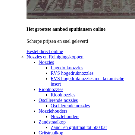
Het grootste aanbod spuitlansen online
Scherpe prijzen en snel geleverd
Bestel direct online
Nozzles en Reinigingskoppen
Nozzles
Lagedruknozzles
RVS hogedruknozzles
RVS hogedruknozzles met keramische
insert
Rioolnozzles
Rioolnozzles
Oscillerende nozzles
Oscillerende nozzles
Nozzlehouders
Nozzlehouders
Zandstraalkop
Zand- en gritstraal tot 500 bar
Gritstraalkop