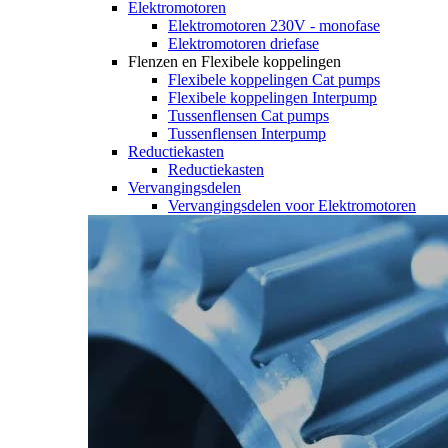
Elektromotoren
Elektromotoren 230V - monofase
Elektromotoren driefase
Flenzen en Flexibele koppelingen
Flexibele koppelingen Cat pumps
Flexibele koppelingen Interpump
Tussenflensen Cat pumps
Tussenflensen Interpump
Reductiekasten
Reductiekasten
Vervangingsdelen
Vervangingsdelen voor Elektromotoren