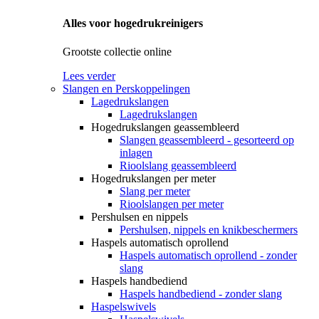
Alles voor hogedrukreinigers
Grootste collectie online
Lees verder
Slangen en Perskoppelingen
Lagedrukslangen
Lagedrukslangen
Hogedrukslangen geassembleerd
Slangen geassembleerd - gesorteerd op
inlagen
Rioolslang geassembleerd
Hogedrukslangen per meter
Slang per meter
Rioolslangen per meter
Pershulsen en nippels
Pershulsen, nippels en knikbeschermers
Haspels automatisch oprollend
Haspels automatisch oprollend - zonder
slang
Haspels handbediend
Haspels handbediend - zonder slang
Haspelswivels