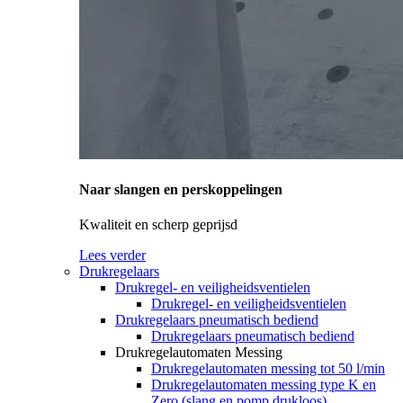
Naar slangen en perskoppelingen
Kwaliteit en scherp geprijsd
Lees verder
Drukregelaars
Drukregel- en veiligheidsventielen
Drukregel- en veiligheidsventielen
Drukregelaars pneumatisch bediend
Drukregelaars pneumatisch bediend
Drukregelautomaten Messing
Drukregelautomaten messing tot 50 l/min
Drukregelautomaten messing type K en
Zero (slang en pomp drukloos)