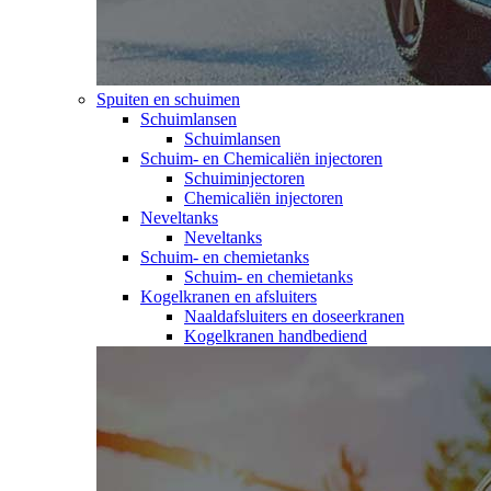
Spuiten en schuimen
Schuimlansen
Schuimlansen
Schuim- en Chemicaliën injectoren
Schuiminjectoren
Chemicaliën injectoren
Neveltanks
Neveltanks
Schuim- en chemietanks
Schuim- en chemietanks
Kogelkranen en afsluiters
Naaldafsluiters en doseerkranen
Kogelkranen handbediend