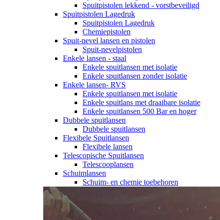
Spuitpistolen lekkend - vorstbeveiligd
Spuitpistolen Lagedruk
Spuitpistolen Lagedruk
Chemiepistolen
Spuit-nevel lansen en pistolen
Spuit-nevelpistolen
Enkele lansen - staal
Enkele spuitlansen met isolatie
Enkele spuitlansen zonder isolatie
Enkele lansen- RVS
Enkele spuitlansen met isolatie
Enkele spuitlans met draaibare isolatie
Enkele spuitlansen 500 Bar en hoger
Dubbele spuitlansen
Dubbele spuitlansen
Flexibele Spuitlansen
Flexibele lansen
Telescopische Spuitlansen
Telescooplansen
Schuimlansen
Schuim- en chemie toebehoren