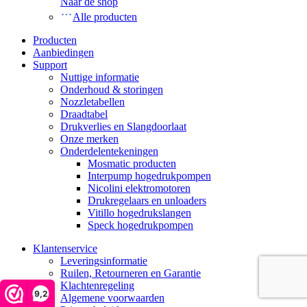
Naar de shop
Alle producten
Producten
Aanbiedingen
Support
Nuttige informatie
Onderhoud & storingen
Nozzletabellen
Draadtabel
Drukverlies en Slangdoorlaat
Onze merken
Onderdelentekeningen
Mosmatic producten
Interpump hogedrukpompen
Nicolini elektromotoren
Drukregelaars en unloaders
Vitillo hogedrukslangen
Speck hogedrukpompen
Klantenservice
Leveringsinformatie
Ruilen, Retourneren en Garantie
Klachtenregeling
9,2
Algemene voorwaarden