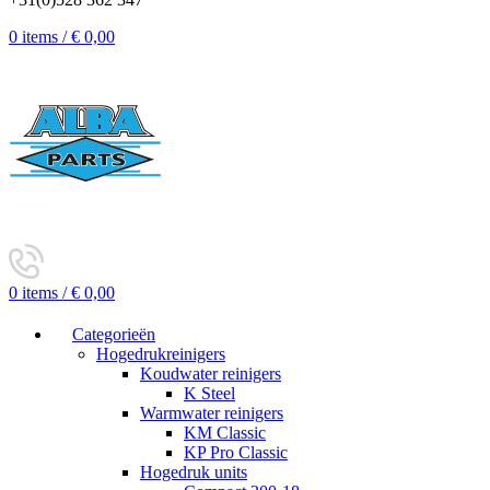
0
items
/
€
0,00
0
items
/
€
0,00
Categorieën
Hogedrukreinigers
Koudwater reinigers
K Steel
Warmwater reinigers
KM Classic
KP Pro Classic
Hogedruk units