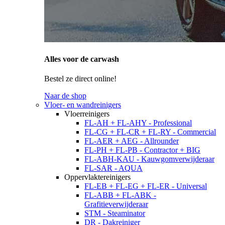
Alles voor de carwash
Bestel ze direct online!
Naar de shop
Vloer- en wandreinigers
Vloerreinigers
FL-AH + FL-AHY - Professional
FL-CG + FL-CR + FL-RY - Commercial
FL-AER + AEG - Allrounder
FL-PH + FL-PB - Contractor + BIG
FL-ABH-KAU - Kauwgomverwijderaar
FL-SAR - AQUA
Oppervlaktereinigers
FL-EB + FL-EG + FL-ER - Universal
FL-ABB + FL-ABK -
Grafitieverwijderaar
STM - Steaminator
DR - Dakreiniger