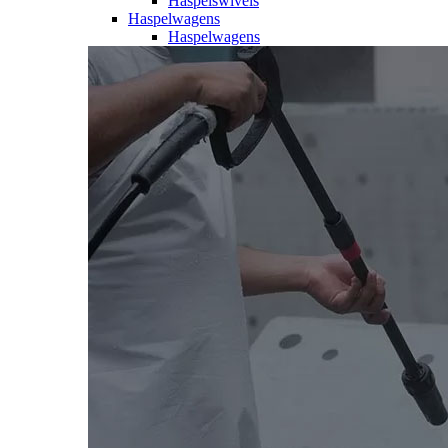
Haspelswivels
Haspelwagens
Haspelwagens