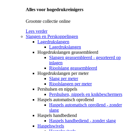
Alles voor hogedrukreinigers
Grootste collectie online
Lees verder
Slangen en Perskoppelingen
Lagedrukslangen
Lagedrukslangen
Hogedrukslangen geassembleerd
Slangen geassembleerd - gesorteerd op
inlagen
Rioolslang geassembleerd
Hogedrukslangen per meter
Slang per meter
Rioolslangen per meter
Pershulsen en nippels
Pershulsen, nippels en knikbeschermers
Haspels automatisch oprollend
Haspels automatisch oprollend - zonder
slang
Haspels handbediend
Haspels handbediend - zonder slang
Haspelswivels