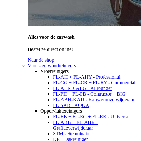
Alles voor de carwash
Bestel ze direct online!
Naar de shop
Vloer- en wandreinigers
Vloerreinigers
FL-AH + FL-AHY - Professional
FL-CG + FL-CR + FL-RY - Commercial
FL-AER + AEG - Allrounder
FL-PH + FL-PB - Contractor + BIG
FL-ABH-KAU - Kauwgomverwijderaar
FL-SAR - AQUA
Oppervlaktereinigers
FL-EB + FL-EG + FL-ER - Universal
FL-ABB + FL-ABK -
Grafitieverwijderaar
STM - Steaminator
DR - Dakreiniger