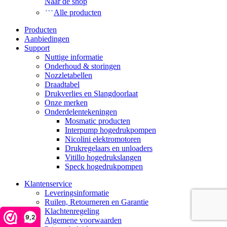
Naar de shop
Alle producten
Producten
Aanbiedingen
Support
Nuttige informatie
Onderhoud & storingen
Nozzletabellen
Draadtabel
Drukverlies en Slangdoorlaat
Onze merken
Onderdelentekeningen
Mosmatic producten
Interpump hogedrukpompen
Nicolini elektromotoren
Drukregelaars en unloaders
Vitillo hogedrukslangen
Speck hogedrukpompen
Klantenservice
Leveringsinformatie
Ruilen, Retourneren en Garantie
Klachtenregeling
9,2
Algemene voorwaarden