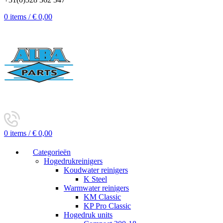
0
items
/
€
0,00
0
items
/
€
0,00
Categorieën
Hogedrukreinigers
Koudwater reinigers
K Steel
Warmwater reinigers
KM Classic
KP Pro Classic
Hogedruk units