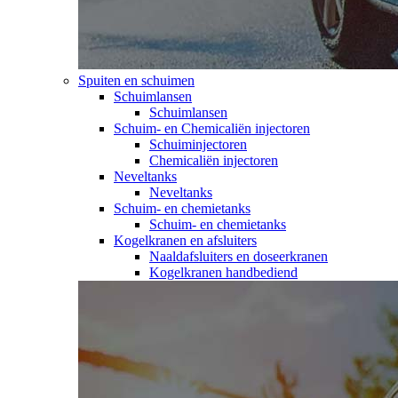
Spuiten en schuimen
Schuimlansen
Schuimlansen
Schuim- en Chemicaliën injectoren
Schuiminjectoren
Chemicaliën injectoren
Neveltanks
Neveltanks
Schuim- en chemietanks
Schuim- en chemietanks
Kogelkranen en afsluiters
Naaldafsluiters en doseerkranen
Kogelkranen handbediend