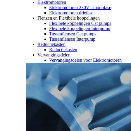
Elektromotoren
Elektromotoren 230V - monofase
Elektromotoren driefase
Flenzen en Flexibele koppelingen
Flexibele koppelingen Cat pumps
Flexibele koppelingen Interpump
Tussenflensen Cat pumps
Tussenflensen Interpump
Reductiekasten
Reductiekasten
Vervangingsdelen
Vervangingsdelen voor Elektromotoren