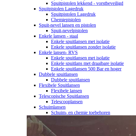
Spuitpistolen lekkend - vorstbeveiligd
Spuitpistolen Lagedruk
Spuitpistolen Lagedruk
Chemiepistolen
Spuit-nevel lansen en pistolen
Spuit-nevelpistolen
Enkele lansen - staal
Enkele spuitlansen met isolatie
Enkele spuitlansen zonder isolatie
Enkele lansen- RVS
Enkele spuitlansen met isolatie
Enkele spuitlans met draaibare isolatie
Enkele spuitlansen 500 Bar en hoger
Dubbele spuitlansen
Dubbele spuitlansen
Flexibele Spuitlansen
Flexibele lansen
Telescopische Spuitlansen
Telescooplansen
Schuimlansen
Schuim- en chemie toebehoren