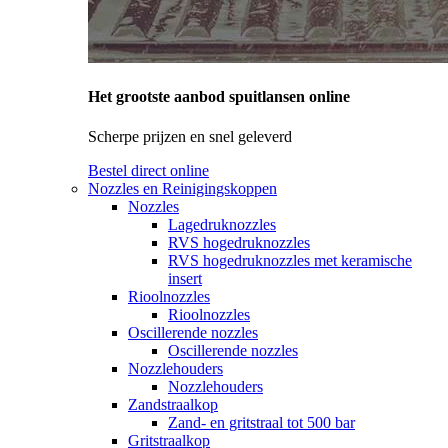
Het grootste aanbod spuitlansen online
Scherpe prijzen en snel geleverd
Bestel direct online
Nozzles en Reinigingskoppen
Nozzles
Lagedruknozzles
RVS hogedruknozzles
RVS hogedruknozzles met keramische
insert
Rioolnozzles
Rioolnozzles
Oscillerende nozzles
Oscillerende nozzles
Nozzlehouders
Nozzlehouders
Zandstraalkop
Zand- en gritstraal tot 500 bar
Gritstraalkop