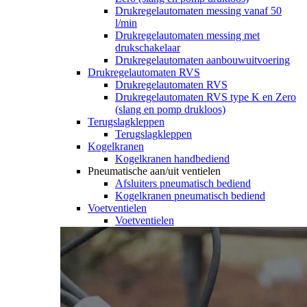
Drukregelautomaten messing vanaf 50
l/min
Drukregelautomaten messing met
drukschakelaar
Drukregelautomaten aanbouwuitvoering
Drukregelautomaten RVS
Drukregelautomaten RVS
Drukregelautomaten RVS type K en Zero
(slang en pomp drukloos)
Terugslagkleppen
Terugslagkleppen
Kogelkranen
Kogelkranen handbediend
Pneumatische aan/uit ventielen
Afsluiters pneumatisch bediend
Kogelkranen pneumatisch bediend
Voetventielen
Voetventielen