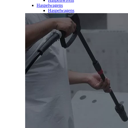
Haspelswivels
Haspelwagens
Haspelwagens