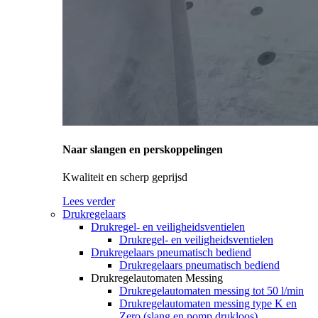
Naar slangen en perskoppelingen
Kwaliteit en scherp geprijsd
Lees verder
Drukregelaars
Drukregel- en veiligheidsventielen
Drukregel- en veiligheidsventielen
Drukregelaars pneumatisch bediend
Drukregelaars pneumatisch bediend
Drukregelautomaten Messing
Drukregelautomaten messing tot 50 l/min
Drukregelautomaten messing type K en
Zero (slang en pomp drukloos)