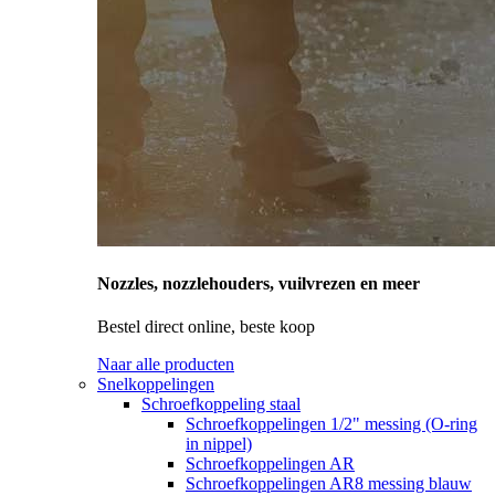
Nozzles, nozzlehouders, vuilvrezen en meer
Bestel direct online, beste koop
Naar alle producten
Snelkoppelingen
Schroefkoppeling staal
Schroefkoppelingen 1/2" messing (O-ring
in nippel)
Schroefkoppelingen AR
Schroefkoppelingen AR8 messing blauw