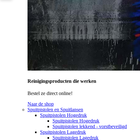
Reinigingsproducten die werken
Bestel ze direct online!
Naar de shop
Spuitpistolen en Spuitlansen
Spuitpistolen Hogedruk
Spuitpistolen Hogedruk
Spuitpistolen lekkend - vorstbeveiligd
Spuitpistolen Lagedruk
Spuitpistolen Lagedruk