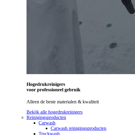
Hogedrukreinigers
voor professioneel gebruik
Alleen de beste materialen & kwaliteit
Bekijk alle hogedrukreinigers
Reinigingsproducten
Carwash
Carwash reinigingsproducten
Truckwash