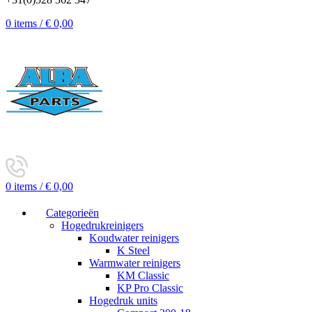
0
items
/
€
0,00
0
items
/
€
0,00
Categorieën
Hogedrukreinigers
Koudwater reinigers
K Steel
Warmwater reinigers
KM Classic
KP Pro Classic
Hogedruk units