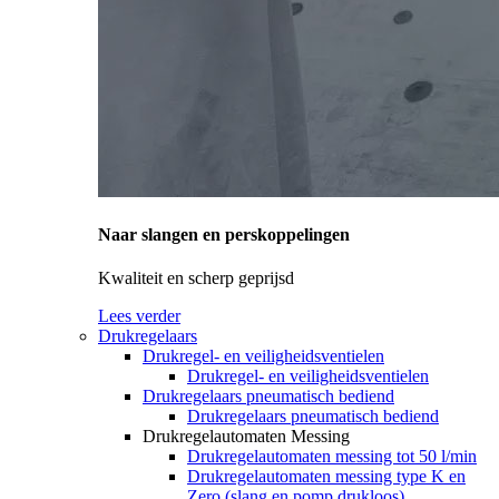
Naar slangen en perskoppelingen
Kwaliteit en scherp geprijsd
Lees verder
Drukregelaars
Drukregel- en veiligheidsventielen
Drukregel- en veiligheidsventielen
Drukregelaars pneumatisch bediend
Drukregelaars pneumatisch bediend
Drukregelautomaten Messing
Drukregelautomaten messing tot 50 l/min
Drukregelautomaten messing type K en
Zero (slang en pomp drukloos)