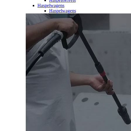
Haspelswivels
Haspelwagens
Haspelwagens