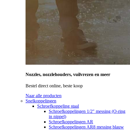
Nozzles, nozzlehouders, vuilvrezen en meer
Bestel direct online, beste koop
Naar alle producten
Snelkoppelingen
Schroefkoppeling staal
Schroefkoppelingen 1/2" messing (O-ring
in nippel)
Schroefkoppelingen AR
Schroefkoppelingen AR8 messing blauw