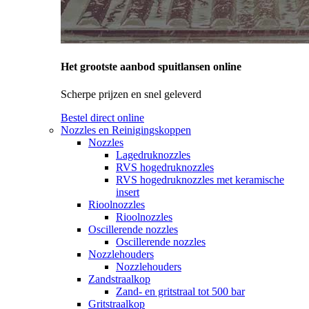
Het grootste aanbod spuitlansen online
Scherpe prijzen en snel geleverd
Bestel direct online
Nozzles en Reinigingskoppen
Nozzles
Lagedruknozzles
RVS hogedruknozzles
RVS hogedruknozzles met keramische
insert
Rioolnozzles
Rioolnozzles
Oscillerende nozzles
Oscillerende nozzles
Nozzlehouders
Nozzlehouders
Zandstraalkop
Zand- en gritstraal tot 500 bar
Gritstraalkop