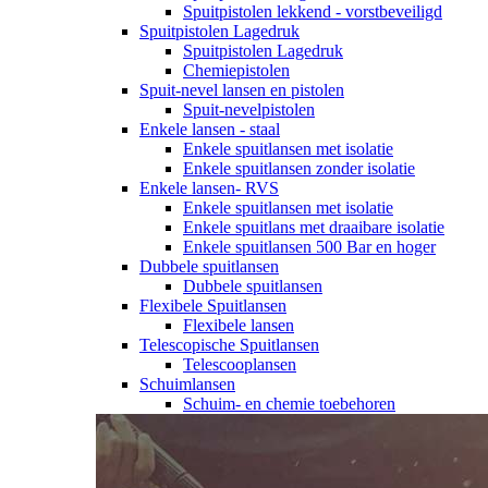
Spuitpistolen lekkend - vorstbeveiligd
Spuitpistolen Lagedruk
Spuitpistolen Lagedruk
Chemiepistolen
Spuit-nevel lansen en pistolen
Spuit-nevelpistolen
Enkele lansen - staal
Enkele spuitlansen met isolatie
Enkele spuitlansen zonder isolatie
Enkele lansen- RVS
Enkele spuitlansen met isolatie
Enkele spuitlans met draaibare isolatie
Enkele spuitlansen 500 Bar en hoger
Dubbele spuitlansen
Dubbele spuitlansen
Flexibele Spuitlansen
Flexibele lansen
Telescopische Spuitlansen
Telescooplansen
Schuimlansen
Schuim- en chemie toebehoren