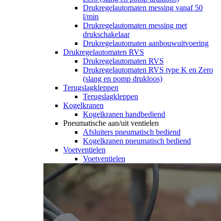
Drukregelautomaten messing vanaf 50
l/min
Drukregelautomaten messing met
drukschakelaar
Drukregelautomaten aanbouwuitvoering
Drukregelautomaten RVS
Drukregelautomaten RVS
Drukregelautomaten RVS type K en Zero
(slang en pomp drukloos)
Terugslagkleppen
Terugslagkleppen
Kogelkranen
Kogelkranen handbediend
Pneumatische aan/uit ventielen
Afsluiters pneumatisch bediend
Kogelkranen pneumatisch bediend
Voetventielen
Voetventielen