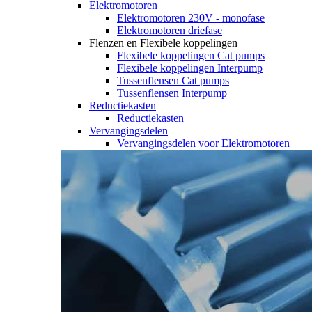
Elektromotoren
Elektromotoren 230V - monofase
Elektromotoren driefase
Flenzen en Flexibele koppelingen
Flexibele koppelingen Cat pumps
Flexibele koppelingen Interpump
Tussenflensen Cat pumps
Tussenflensen Interpump
Reductiekasten
Reductiekasten
Vervangingsdelen
Vervangingsdelen voor Elektromotoren