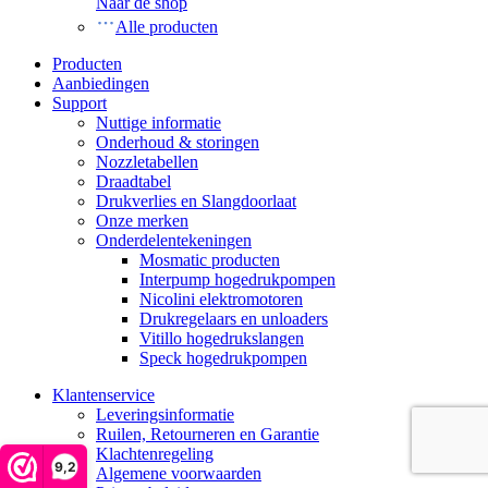
Naar de shop
Alle producten
Producten
Aanbiedingen
Support
Nuttige informatie
Onderhoud & storingen
Nozzletabellen
Draadtabel
Drukverlies en Slangdoorlaat
Onze merken
Onderdelentekeningen
Mosmatic producten
Interpump hogedrukpompen
Nicolini elektromotoren
Drukregelaars en unloaders
Vitillo hogedrukslangen
Speck hogedrukpompen
Klantenservice
Leveringsinformatie
Ruilen, Retourneren en Garantie
Klachtenregeling
9,2
Algemene voorwaarden