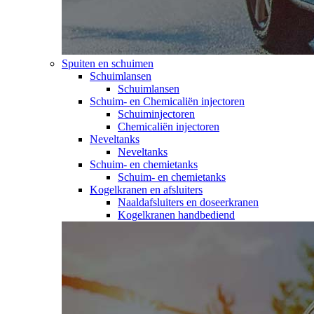
Spuiten en schuimen
Schuimlansen
Schuimlansen
Schuim- en Chemicaliën injectoren
Schuiminjectoren
Chemicaliën injectoren
Neveltanks
Neveltanks
Schuim- en chemietanks
Schuim- en chemietanks
Kogelkranen en afsluiters
Naaldafsluiters en doseerkranen
Kogelkranen handbediend