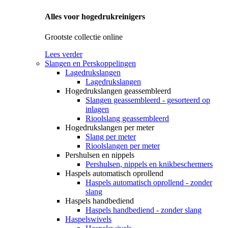
Alles voor hogedrukreinigers
Grootste collectie online
Lees verder
Slangen en Perskoppelingen
Lagedrukslangen
Lagedrukslangen
Hogedrukslangen geassembleerd
Slangen geassembleerd - gesorteerd op
inlagen
Rioolslang geassembleerd
Hogedrukslangen per meter
Slang per meter
Rioolslangen per meter
Pershulsen en nippels
Pershulsen, nippels en knikbeschermers
Haspels automatisch oprollend
Haspels automatisch oprollend - zonder
slang
Haspels handbediend
Haspels handbediend - zonder slang
Haspelswivels