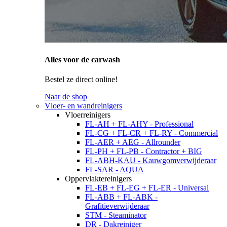
Alles voor de carwash
Bestel ze direct online!
Naar de shop
Vloer- en wandreinigers
Vloerreinigers
FL-AH + FL-AHY - Professional
FL-CG + FL-CR + FL-RY - Commercial
FL-AER + AEG - Allrounder
FL-PH + FL-PB - Contractor + BIG
FL-ABH-KAU - Kauwgomverwijderaar
FL-SAR - AQUA
Oppervlaktereinigers
FL-EB + FL-EG + FL-ER - Universal
FL-ABB + FL-ABK -
Grafitieverwijderaar
STM - Steaminator
DR - Dakreiniger