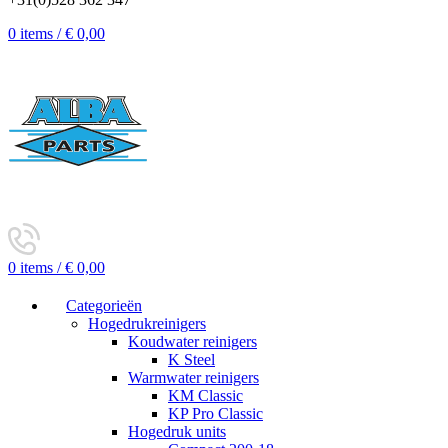
0
items
/
€
0,00
0
items
/
€
0,00
Categorieën
Hogedrukreinigers
Koudwater reinigers
K Steel
Warmwater reinigers
KM Classic
KP Pro Classic
Hogedruk units