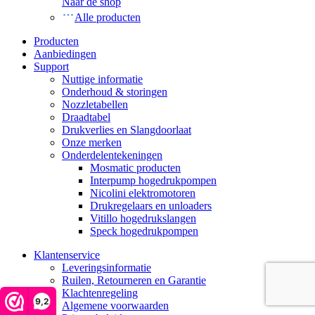
Naar de shop
Alle producten
Producten
Aanbiedingen
Support
Nuttige informatie
Onderhoud & storingen
Nozzletabellen
Draadtabel
Drukverlies en Slangdoorlaat
Onze merken
Onderdelentekeningen
Mosmatic producten
Interpump hogedrukpompen
Nicolini elektromotoren
Drukregelaars en unloaders
Vitillo hogedrukslangen
Speck hogedrukpompen
Klantenservice
Leveringsinformatie
Ruilen, Retourneren en Garantie
Klachtenregeling
9,2
Algemene voorwaarden