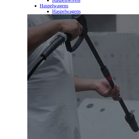
Haspelswivels
Haspelwagens
Haspelwagens