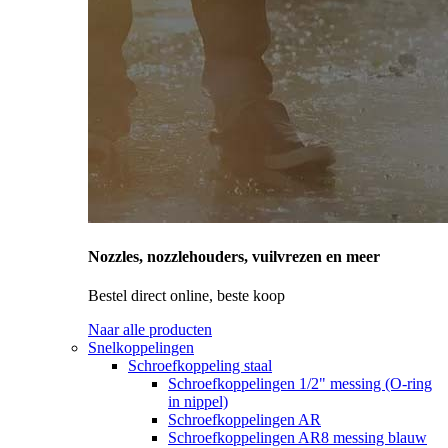
Nozzles, nozzlehouders, vuilvrezen en meer
Bestel direct online, beste koop
Naar alle producten
Snelkoppelingen
Schroefkoppeling staal
Schroefkoppelingen 1/2" messing (O-ring
in nippel)
Schroefkoppelingen AR
Schroefkoppelingen AR8 messing blauw