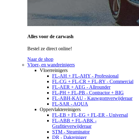
Alles voor de carwash
Bestel ze direct online!
Naar de shop
Vloer- en wandreinigers
Vloerreinigers
FL-AH + FL-AHY - Professional
FL-CG + FL-CR + FL-RY - Commercial
FL-AER + AEG - Allrounder
FL-PH + FL-PB - Contractor + BIG
FL-ABH-KAU - Kauwgomverwijderaar
FL-SAR - AQUA
Oppervlaktereinigers
FL-EB + FL-EG + FL-ER - Universal
FL-ABB + FL-ABK -
Grafitieverwijderaar
STM - Steaminator
DR - Dakreiniger