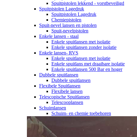
Spuitpistolen lekkend - vorstbeveiligd
Spuitpistolen Lagedruk
Spuitpistolen Lagedruk
Chemiepistolen
Spuit-nevel lansen en pistolen
Spuit-nevelpistolen
Enkele lansen - staal
Enkele spuitlansen met isolatie
Enkele spuitlansen zonder isolatie
Enkele lansen- RVS
Enkele spuitlansen met isolatie
Enkele spuitlans met draaibare isolatie
Enkele spuitlansen 500 Bar en hoger
Dubbele spuitlansen
Dubbele spuitlansen
Flexibele Spuitlansen
Flexibele lansen
Telescopische Spuitlansen
Telescooplansen
Schuimlansen
Schuim- en chemie toebehoren