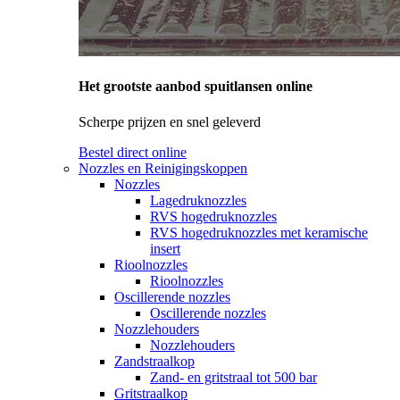
Het grootste aanbod spuitlansen online
Scherpe prijzen en snel geleverd
Bestel direct online
Nozzles en Reinigingskoppen
Nozzles
Lagedruknozzles
RVS hogedruknozzles
RVS hogedruknozzles met keramische
insert
Rioolnozzles
Rioolnozzles
Oscillerende nozzles
Oscillerende nozzles
Nozzlehouders
Nozzlehouders
Zandstraalkop
Zand- en gritstraal tot 500 bar
Gritstraalkop