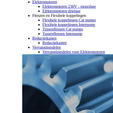
Elektromotoren
Elektromotoren 230V - monofase
Elektromotoren driefase
Flenzen en Flexibele koppelingen
Flexibele koppelingen Cat pumps
Flexibele koppelingen Interpump
Tussenflensen Cat pumps
Tussenflensen Interpump
Reductiekasten
Reductiekasten
Vervangingsdelen
Vervangingsdelen voor Elektromotoren