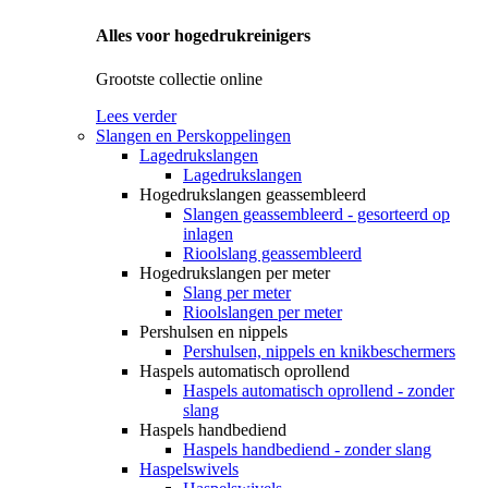
Alles voor hogedrukreinigers
Grootste collectie online
Lees verder
Slangen en Perskoppelingen
Lagedrukslangen
Lagedrukslangen
Hogedrukslangen geassembleerd
Slangen geassembleerd - gesorteerd op
inlagen
Rioolslang geassembleerd
Hogedrukslangen per meter
Slang per meter
Rioolslangen per meter
Pershulsen en nippels
Pershulsen, nippels en knikbeschermers
Haspels automatisch oprollend
Haspels automatisch oprollend - zonder
slang
Haspels handbediend
Haspels handbediend - zonder slang
Haspelswivels