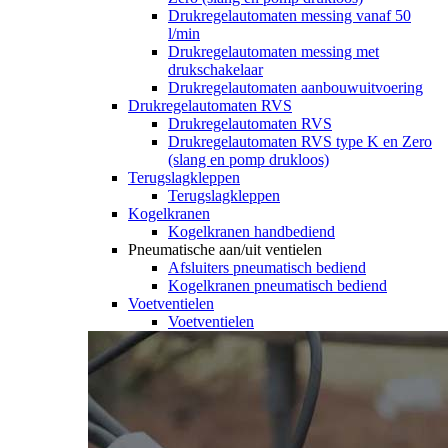
Drukregelautomaten messing vanaf 50
l/min
Drukregelautomaten messing met
drukschakelaar
Drukregelautomaten aanbouwuitvoering
Drukregelautomaten RVS
Drukregelautomaten RVS
Drukregelautomaten RVS type K en Zero
(slang en pomp drukloos)
Terugslagkleppen
Terugslagkleppen
Kogelkranen
Kogelkranen handbediend
Pneumatische aan/uit ventielen
Afsluiters pneumatisch bediend
Kogelkranen pneumatisch bediend
Voetventielen
Voetventielen