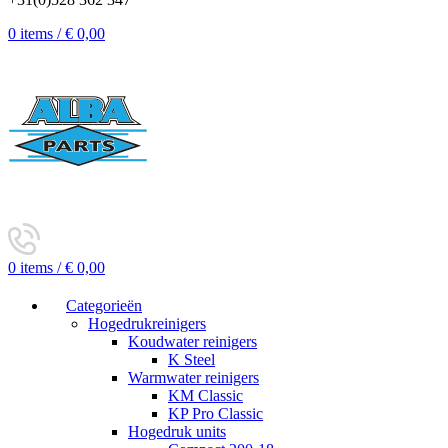
0
items
/
€
0,00
0
items
/
€
0,00
Categorieën
Hogedrukreinigers
Koudwater reinigers
K Steel
Warmwater reinigers
KM Classic
KP Pro Classic
Hogedruk units