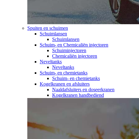
Spuiten en schuimen
Schuimlansen
Schuimlansen
Schuim- en Chemicaliën injectoren
Schuiminjectoren
Chemicaliën injectoren
Neveltanks
Neveltanks
Schuim- en chemietanks
Schuim- en chemietanks
Kogelkranen en afsluiters
Naaldafsluiters en doseerkranen
Kogelkranen handbediend