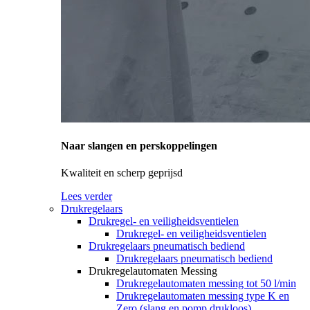
Naar slangen en perskoppelingen
Kwaliteit en scherp geprijsd
Lees verder
Drukregelaars
Drukregel- en veiligheidsventielen
Drukregel- en veiligheidsventielen
Drukregelaars pneumatisch bediend
Drukregelaars pneumatisch bediend
Drukregelautomaten Messing
Drukregelautomaten messing tot 50 l/min
Drukregelautomaten messing type K en
Zero (slang en pomp drukloos)