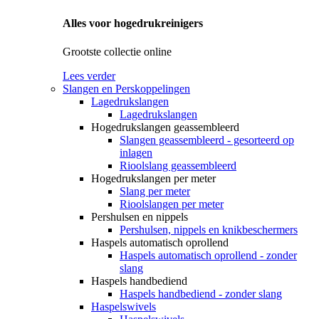
Alles voor hogedrukreinigers
Grootste collectie online
Lees verder
Slangen en Perskoppelingen
Lagedrukslangen
Lagedrukslangen
Hogedrukslangen geassembleerd
Slangen geassembleerd - gesorteerd op
inlagen
Rioolslang geassembleerd
Hogedrukslangen per meter
Slang per meter
Rioolslangen per meter
Pershulsen en nippels
Pershulsen, nippels en knikbeschermers
Haspels automatisch oprollend
Haspels automatisch oprollend - zonder
slang
Haspels handbediend
Haspels handbediend - zonder slang
Haspelswivels