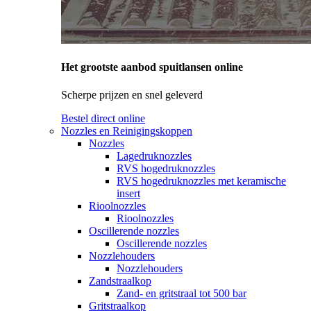
Het grootste aanbod spuitlansen online
Scherpe prijzen en snel geleverd
Bestel direct online
Nozzles en Reinigingskoppen
Nozzles
Lagedruknozzles
RVS hogedruknozzles
RVS hogedruknozzles met keramische
insert
Rioolnozzles
Rioolnozzles
Oscillerende nozzles
Oscillerende nozzles
Nozzlehouders
Nozzlehouders
Zandstraalkop
Zand- en gritstraal tot 500 bar
Gritstraalkop