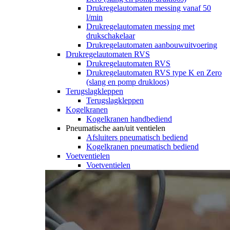
Drukregelautomaten messing vanaf 50
l/min
Drukregelautomaten messing met
drukschakelaar
Drukregelautomaten aanbouwuitvoering
Drukregelautomaten RVS
Drukregelautomaten RVS
Drukregelautomaten RVS type K en Zero
(slang en pomp drukloos)
Terugslagkleppen
Terugslagkleppen
Kogelkranen
Kogelkranen handbediend
Pneumatische aan/uit ventielen
Afsluiters pneumatisch bediend
Kogelkranen pneumatisch bediend
Voetventielen
Voetventielen