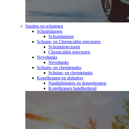
Spuiten en schuimen
Schuimlansen
Schuimlansen
Schuim- en Chemicaliën injectoren
Schuiminjectoren
Chemicaliën injectoren
Neveltanks
Neveltanks
Schuim- en chemietanks
Schuim- en chemietanks
Kogelkranen en afsluiters
Naaldafsluiters en doseerkranen
Kogelkranen handbediend