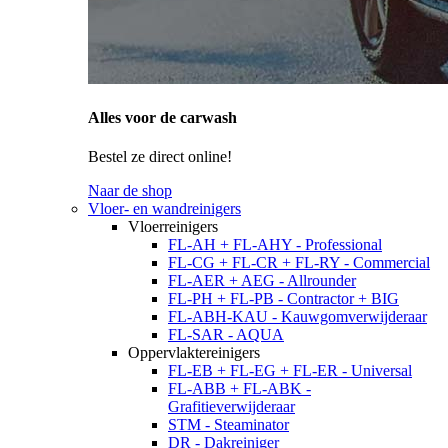
Alles voor de carwash
Bestel ze direct online!
Naar de shop
Vloer- en wandreinigers
Vloerreinigers
FL-AH + FL-AHY - Professional
FL-CG + FL-CR + FL-RY - Commercial
FL-AER + AEG - Allrounder
FL-PH + FL-PB - Contractor + BIG
FL-ABH-KAU - Kauwgomverwijderaar
FL-SAR - AQUA
Oppervlaktereinigers
FL-EB + FL-EG + FL-ER - Universal
FL-ABB + FL-ABK -
Grafitieverwijderaar
STM - Steaminator
DR - Dakreiniger