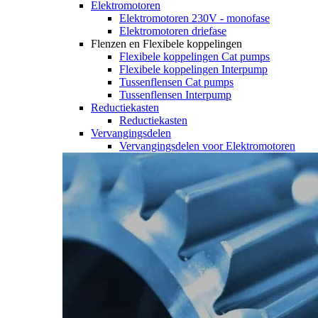
Elektromotoren
Elektromotoren 230V - monofase
Elektromotoren driefase
Flenzen en Flexibele koppelingen
Flexibele koppelingen Cat pumps
Flexibele koppelingen Interpump
Tussenflensen Cat pumps
Tussenflensen Interpump
Reductiekasten
Reductiekasten
Vervangingsdelen
Vervangingsdelen voor Elektromotoren