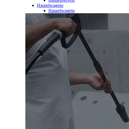
Haspelswivels
Haspelwagens
Haspelwagens