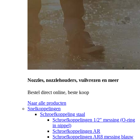
Nozzles, nozzlehouders, vuilvrezen en meer
Bestel direct online, beste koop
Naar alle producten
Snelkoppelingen
Schroefkoppeling staal
Schroefkoppelingen 1/2" messing (O-ring
in nippel)
Schroefkoppelingen AR
Schroefkoppelingen AR8 messing blauw