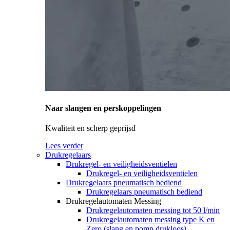
Naar slangen en perskoppelingen
Kwaliteit en scherp geprijsd
Lees verder
Drukregelaars
Drukregel- en veiligheidsventielen
Drukregel- en veiligheidsventielen
Drukregelaars pneumatisch bediend
Drukregelaars pneumatisch bediend
Drukregelautomaten Messing
Drukregelautomaten messing tot 50 l/min
Drukregelautomaten messing type K en
Zero (slang en pomp drukloos)