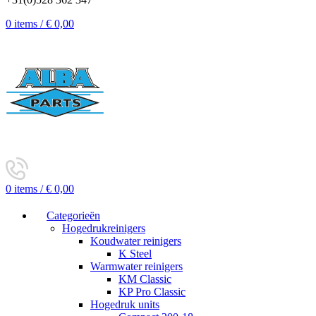
0
items
/
€
0,00
0
items
/
€
0,00
Categorieën
Hogedrukreinigers
Koudwater reinigers
K Steel
Warmwater reinigers
KM Classic
KP Pro Classic
Hogedruk units