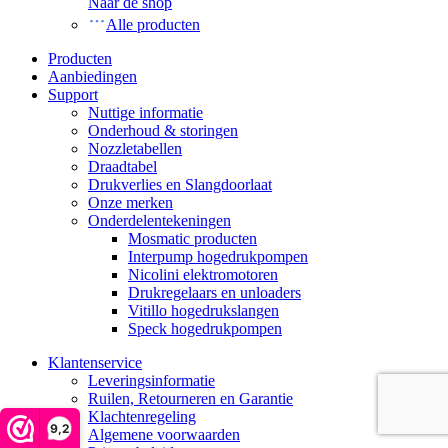
Naar de shop
Alle producten
Producten
Aanbiedingen
Support
Nuttige informatie
Onderhoud & storingen
Nozzletabellen
Draadtabel
Drukverlies en Slangdoorlaat
Onze merken
Onderdelentekeningen
Mosmatic producten
Interpump hogedrukpompen
Nicolini elektromotoren
Drukregelaars en unloaders
Vitillo hogedrukslangen
Speck hogedrukpompen
Klantenservice
Leveringsinformatie
Ruilen, Retourneren en Garantie
Klachtenregeling
9,2
Algemene voorwaarden