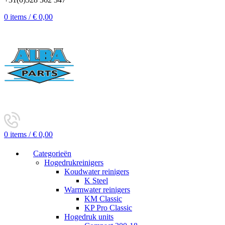
0
items
/
€
0,00
0
items
/
€
0,00
Categorieën
Hogedrukreinigers
Koudwater reinigers
K Steel
Warmwater reinigers
KM Classic
KP Pro Classic
Hogedruk units