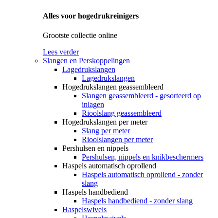
Alles voor hogedrukreinigers
Grootste collectie online
Lees verder
Slangen en Perskoppelingen
Lagedrukslangen
Lagedrukslangen
Hogedrukslangen geassembleerd
Slangen geassembleerd - gesorteerd op
inlagen
Rioolslang geassembleerd
Hogedrukslangen per meter
Slang per meter
Rioolslangen per meter
Pershulsen en nippels
Pershulsen, nippels en knikbeschermers
Haspels automatisch oprollend
Haspels automatisch oprollend - zonder
slang
Haspels handbediend
Haspels handbediend - zonder slang
Haspelswivels