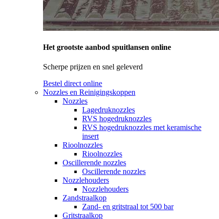
Het grootste aanbod spuitlansen online
Scherpe prijzen en snel geleverd
Bestel direct online
Nozzles en Reinigingskoppen
Nozzles
Lagedruknozzles
RVS hogedruknozzles
RVS hogedruknozzles met keramische
insert
Rioolnozzles
Rioolnozzles
Oscillerende nozzles
Oscillerende nozzles
Nozzlehouders
Nozzlehouders
Zandstraalkop
Zand- en gritstraal tot 500 bar
Gritstraalkop