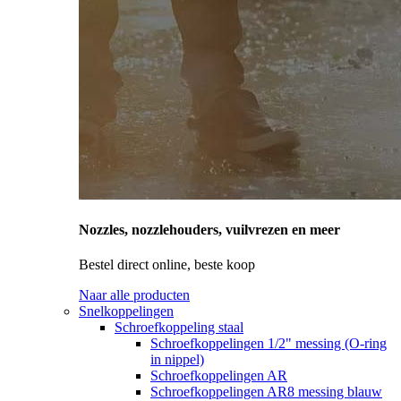
Nozzles, nozzlehouders, vuilvrezen en meer
Bestel direct online, beste koop
Naar alle producten
Snelkoppelingen
Schroefkoppeling staal
Schroefkoppelingen 1/2" messing (O-ring
in nippel)
Schroefkoppelingen AR
Schroefkoppelingen AR8 messing blauw