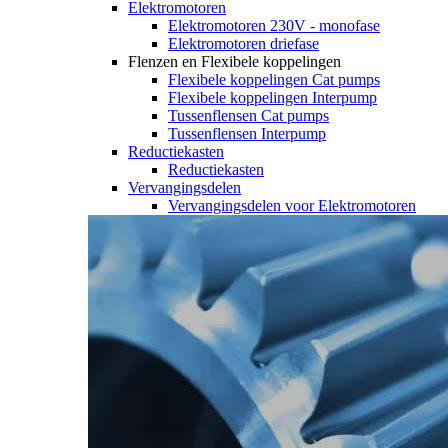
Elektromotoren
Elektromotoren 230V - monofase
Elektromotoren driefase
Flenzen en Flexibele koppelingen
Flexibele koppelingen Cat pumps
Flexibele koppelingen Interpump
Tussenflensen Cat pumps
Tussenflensen Interpump
Reductiekasten
Reductiekasten
Vervangingsdelen
Vervangingsdelen voor Elektromotoren