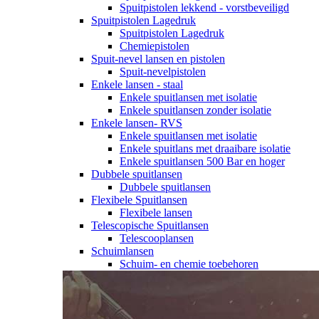
Spuitpistolen lekkend - vorstbeveiligd
Spuitpistolen Lagedruk
Spuitpistolen Lagedruk
Chemiepistolen
Spuit-nevel lansen en pistolen
Spuit-nevelpistolen
Enkele lansen - staal
Enkele spuitlansen met isolatie
Enkele spuitlansen zonder isolatie
Enkele lansen- RVS
Enkele spuitlansen met isolatie
Enkele spuitlans met draaibare isolatie
Enkele spuitlansen 500 Bar en hoger
Dubbele spuitlansen
Dubbele spuitlansen
Flexibele Spuitlansen
Flexibele lansen
Telescopische Spuitlansen
Telescooplansen
Schuimlansen
Schuim- en chemie toebehoren