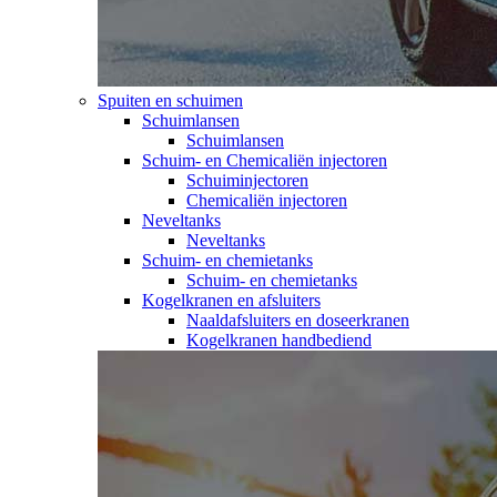
Spuiten en schuimen
Schuimlansen
Schuimlansen
Schuim- en Chemicaliën injectoren
Schuiminjectoren
Chemicaliën injectoren
Neveltanks
Neveltanks
Schuim- en chemietanks
Schuim- en chemietanks
Kogelkranen en afsluiters
Naaldafsluiters en doseerkranen
Kogelkranen handbediend