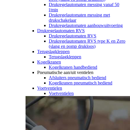
Drukregelautomaten messing vanaf 50
l/min
Drukregelautomaten messing met
drukschakelaar
Drukregelautomaten aanbouwuitvoering
Drukregelautomaten RVS
Drukregelautomaten RVS
Drukregelautomaten RVS type K en Zero
(slang en pomp drukloos)
Terugslagkleppen
Terugslagkleppen
Kogelkranen
Kogelkranen handbediend
Pneumatische aan/uit ventielen
Afsluiters pneumatisch bediend
Kogelkranen pneumatisch bediend
Voetventielen
Voetventielen