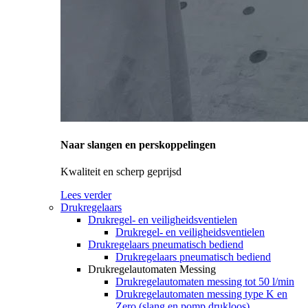
Naar slangen en perskoppelingen
Kwaliteit en scherp geprijsd
Lees verder
Drukregelaars
Drukregel- en veiligheidsventielen
Drukregel- en veiligheidsventielen
Drukregelaars pneumatisch bediend
Drukregelaars pneumatisch bediend
Drukregelautomaten Messing
Drukregelautomaten messing tot 50 l/min
Drukregelautomaten messing type K en
Zero (slang en pomp drukloos)