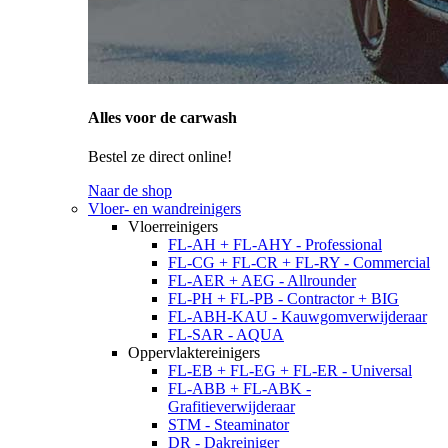
Alles voor de carwash
Bestel ze direct online!
Naar de shop
Vloer- en wandreinigers
Vloerreinigers
FL-AH + FL-AHY - Professional
FL-CG + FL-CR + FL-RY - Commercial
FL-AER + AEG - Allrounder
FL-PH + FL-PB - Contractor + BIG
FL-ABH-KAU - Kauwgomverwijderaar
FL-SAR - AQUA
Oppervlaktereinigers
FL-EB + FL-EG + FL-ER - Universal
FL-ABB + FL-ABK -
Grafitieverwijderaar
STM - Steaminator
DR - Dakreiniger