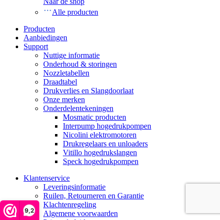
Naar de shop
Alle producten
Producten
Aanbiedingen
Support
Nuttige informatie
Onderhoud & storingen
Nozzletabellen
Draadtabel
Drukverlies en Slangdoorlaat
Onze merken
Onderdelentekeningen
Mosmatic producten
Interpump hogedrukpompen
Nicolini elektromotoren
Drukregelaars en unloaders
Vitillo hogedrukslangen
Speck hogedrukpompen
Klantenservice
Leveringsinformatie
Ruilen, Retourneren en Garantie
Klachtenregeling
9,2
Algemene voorwaarden