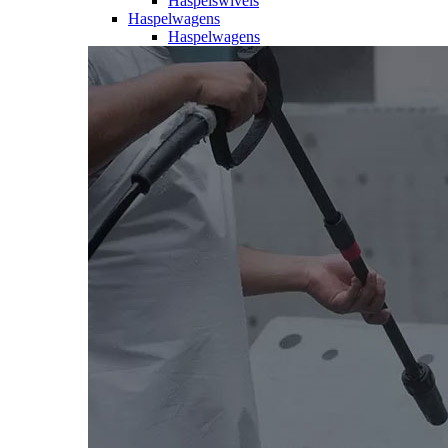
Haspelswivels
Haspelwagens
Haspelwagens