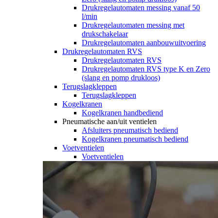
Drukregelautomaten messing vanaf 50
l/min
Drukregelautomaten messing met
drukschakelaar
Drukregelautomaten aanbouwuitvoering
Drukregelautomaten RVS
Drukregelautomaten RVS
Drukregelautomaten RVS type K en Zero
(slang en pomp drukloos)
Terugslagkleppen
Terugslagkleppen
Kogelkranen
Kogelkranen handbediend
Pneumatische aan/uit ventielen
Afsluiters pneumatisch bediend
Kogelkranen pneumatisch bediend
Voetventielen
Voetventielen