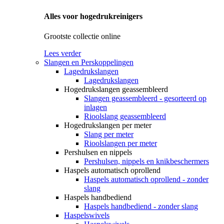
Alles voor hogedrukreinigers
Grootste collectie online
Lees verder
Slangen en Perskoppelingen
Lagedrukslangen
Lagedrukslangen
Hogedrukslangen geassembleerd
Slangen geassembleerd - gesorteerd op
inlagen
Rioolslang geassembleerd
Hogedrukslangen per meter
Slang per meter
Rioolslangen per meter
Pershulsen en nippels
Pershulsen, nippels en knikbeschermers
Haspels automatisch oprollend
Haspels automatisch oprollend - zonder
slang
Haspels handbediend
Haspels handbediend - zonder slang
Haspelswivels