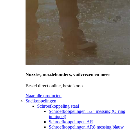
Nozzles, nozzlehouders, vuilvrezen en meer
Bestel direct online, beste koop
Naar alle producten
Snelkoppelingen
Schroefkoppeling staal
Schroefkoppelingen 1/2" messing (O-ring
in nippel)
Schroefkoppelingen AR
Schroefkoppelingen AR8 messing blauw