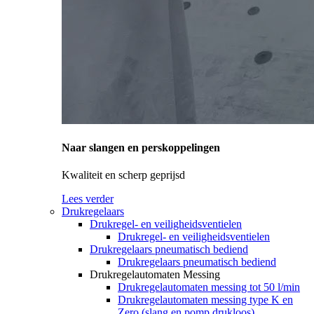
Naar slangen en perskoppelingen
Kwaliteit en scherp geprijsd
Lees verder
Drukregelaars
Drukregel- en veiligheidsventielen
Drukregel- en veiligheidsventielen
Drukregelaars pneumatisch bediend
Drukregelaars pneumatisch bediend
Drukregelautomaten Messing
Drukregelautomaten messing tot 50 l/min
Drukregelautomaten messing type K en
Zero (slang en pomp drukloos)