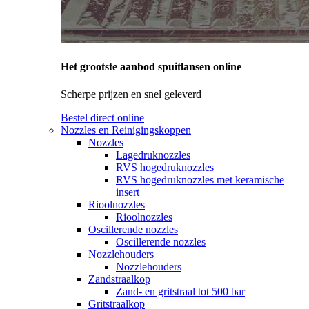
Het grootste aanbod spuitlansen online
Scherpe prijzen en snel geleverd
Bestel direct online
Nozzles en Reinigingskoppen
Nozzles
Lagedruknozzles
RVS hogedruknozzles
RVS hogedruknozzles met keramische
insert
Rioolnozzles
Rioolnozzles
Oscillerende nozzles
Oscillerende nozzles
Nozzlehouders
Nozzlehouders
Zandstraalkop
Zand- en gritstraal tot 500 bar
Gritstraalkop