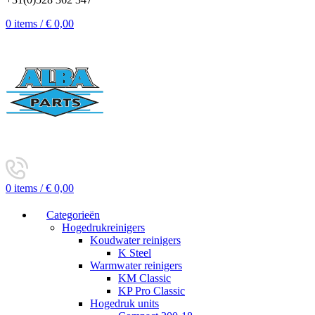
0
items
/
€
0,00
0
items
/
€
0,00
Categorieën
Hogedrukreinigers
Koudwater reinigers
K Steel
Warmwater reinigers
KM Classic
KP Pro Classic
Hogedruk units