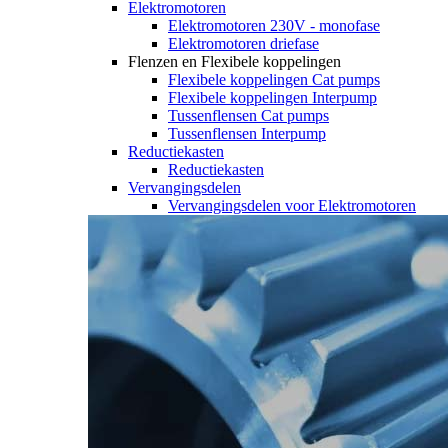
Elektromotoren
Elektromotoren 230V - monofase
Elektromotoren driefase
Flenzen en Flexibele koppelingen
Flexibele koppelingen Cat pumps
Flexibele koppelingen Interpump
Tussenflensen Cat pumps
Tussenflensen Interpump
Reductiekasten
Reductiekasten
Vervangingsdelen
Vervangingsdelen voor Elektromotoren