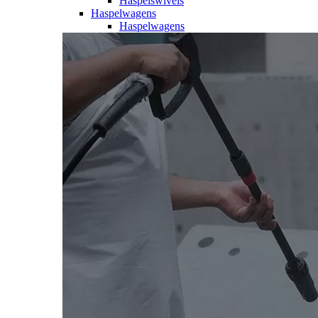
Haspelswivels
Haspelwagens
Haspelwagens