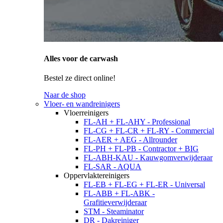
Alles voor de carwash
Bestel ze direct online!
Naar de shop
Vloer- en wandreinigers
Vloerreinigers
FL-AH + FL-AHY - Professional
FL-CG + FL-CR + FL-RY - Commercial
FL-AER + AEG - Allrounder
FL-PH + FL-PB - Contractor + BIG
FL-ABH-KAU - Kauwgomverwijderaar
FL-SAR - AQUA
Oppervlaktereinigers
FL-EB + FL-EG + FL-ER - Universal
FL-ABB + FL-ABK -
Grafitieverwijderaar
STM - Steaminator
DR - Dakreiniger