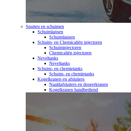
Spuiten en schuimen
Schuimlansen
Schuimlansen
Schuim- en Chemicaliën injectoren
Schuiminjectoren
Chemicaliën injectoren
Neveltanks
Neveltanks
Schuim- en chemietanks
Schuim- en chemietanks
Kogelkranen en afsluiters
Naaldafsluiters en doseerkranen
Kogelkranen handbediend