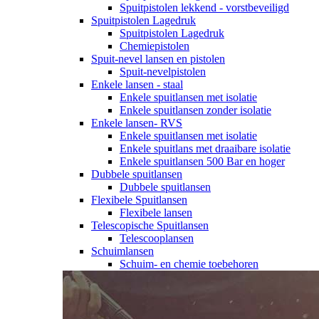
Spuitpistolen lekkend - vorstbeveiligd
Spuitpistolen Lagedruk
Spuitpistolen Lagedruk
Chemiepistolen
Spuit-nevel lansen en pistolen
Spuit-nevelpistolen
Enkele lansen - staal
Enkele spuitlansen met isolatie
Enkele spuitlansen zonder isolatie
Enkele lansen- RVS
Enkele spuitlansen met isolatie
Enkele spuitlans met draaibare isolatie
Enkele spuitlansen 500 Bar en hoger
Dubbele spuitlansen
Dubbele spuitlansen
Flexibele Spuitlansen
Flexibele lansen
Telescopische Spuitlansen
Telescooplansen
Schuimlansen
Schuim- en chemie toebehoren