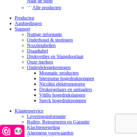
Naar de shop
Alle producten
Producten
Aanbiedingen
Support
Nuttige informatie
Onderhoud & storingen
Nozzletabellen
Draadtabel
Drukverlies en Slangdoorlaat
Onze merken
Onderdelentekeningen
Mosmatic producten
Interpump hogedrukpompen
Nicolini elektromotoren
Drukregelaars en unloaders
Vitillo hogedrukslangen
Speck hogedrukpompen
Klantenservice
Leveringsinformatie
Ruilen, Retourneren en Garantie
Klachtenregeling
9,2
Algemene voorwaarden