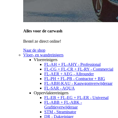
Alles voor de carwash
Bestel ze direct online!
Naar de shop
Vloer- en wandreinigers
Vloerreinigers
FL-AH + FL-AHY - Professional
FL-CG + FL-CR + FL-RY - Commercial
FL-AER + AEG - Allrounder
FL-PH + FL-PB - Contractor + BIG
FL-ABH-KAU - Kauwgomverwijderaar
FL-SAR - AQUA
Oppervlaktereinigers
FL-EB + FL-EG + FL-ER - Universal
FL-ABB + FL-ABK -
Grafitieverwijderaar
STM - Steaminator
DR - Dakreiniger