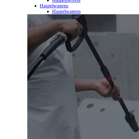
Haspelswivels
Haspelwagens
Haspelwagens