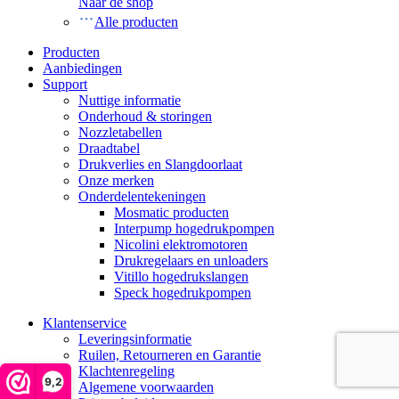
Naar de shop
Alle producten
Producten
Aanbiedingen
Support
Nuttige informatie
Onderhoud & storingen
Nozzletabellen
Draadtabel
Drukverlies en Slangdoorlaat
Onze merken
Onderdelentekeningen
Mosmatic producten
Interpump hogedrukpompen
Nicolini elektromotoren
Drukregelaars en unloaders
Vitillo hogedrukslangen
Speck hogedrukpompen
Klantenservice
Leveringsinformatie
Ruilen, Retourneren en Garantie
Klachtenregeling
9,2
Algemene voorwaarden