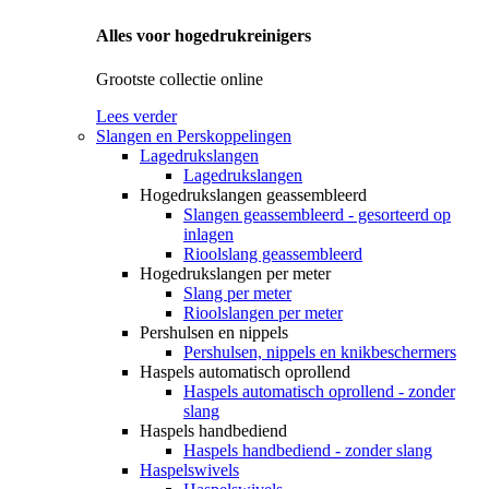
Alles voor hogedrukreinigers
Grootste collectie online
Lees verder
Slangen en Perskoppelingen
Lagedrukslangen
Lagedrukslangen
Hogedrukslangen geassembleerd
Slangen geassembleerd - gesorteerd op
inlagen
Rioolslang geassembleerd
Hogedrukslangen per meter
Slang per meter
Rioolslangen per meter
Pershulsen en nippels
Pershulsen, nippels en knikbeschermers
Haspels automatisch oprollend
Haspels automatisch oprollend - zonder
slang
Haspels handbediend
Haspels handbediend - zonder slang
Haspelswivels