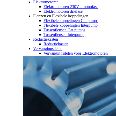
Elektromotoren
Elektromotoren 230V - monofase
Elektromotoren driefase
Flenzen en Flexibele koppelingen
Flexibele koppelingen Cat pumps
Flexibele koppelingen Interpump
Tussenflensen Cat pumps
Tussenflensen Interpump
Reductiekasten
Reductiekasten
Vervangingsdelen
Vervangingsdelen voor Elektromotoren