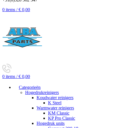
0
items
/
€
0,00
0
items
/
€
0,00
Categorieën
Hogedrukreinigers
Koudwater reinigers
K Steel
Warmwater reinigers
KM Classic
KP Pro Classic
Hogedruk units