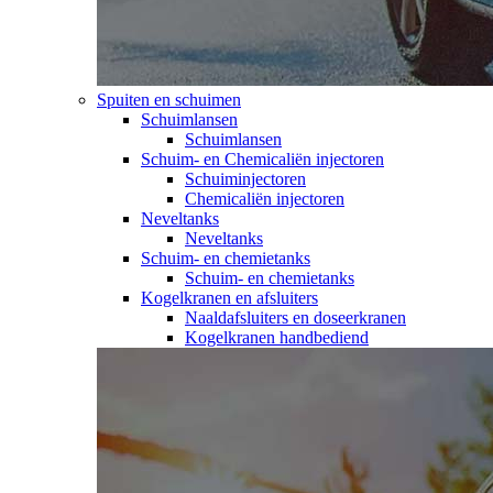
Spuiten en schuimen
Schuimlansen
Schuimlansen
Schuim- en Chemicaliën injectoren
Schuiminjectoren
Chemicaliën injectoren
Neveltanks
Neveltanks
Schuim- en chemietanks
Schuim- en chemietanks
Kogelkranen en afsluiters
Naaldafsluiters en doseerkranen
Kogelkranen handbediend