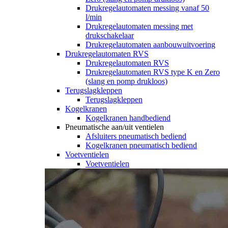
Drukregelautomaten messing vanaf 50
l/min
Drukregelautomaten messing met
drukschakelaar
Drukregelautomaten aanbouwuitvoering
Drukregelautomaten RVS
Drukregelautomaten RVS
Drukregelautomaten RVS type K en Zero
(slang en pomp drukloos)
Terugslagkleppen
Terugslagkleppen
Kogelkranen
Kogelkranen handbediend
Pneumatische aan/uit ventielen
Afsluiters pneumatisch bediend
Kogelkranen pneumatisch bediend
Voetventielen
Voetventielen