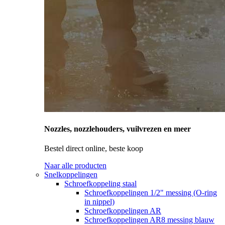
Nozzles, nozzlehouders, vuilvrezen en meer
Bestel direct online, beste koop
Naar alle producten
Snelkoppelingen
Schroefkoppeling staal
Schroefkoppelingen 1/2" messing (O-ring
in nippel)
Schroefkoppelingen AR
Schroefkoppelingen AR8 messing blauw