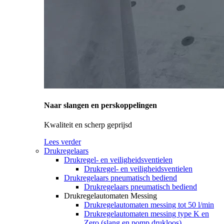
Naar slangen en perskoppelingen
Kwaliteit en scherp geprijsd
Lees verder
Drukregelaars
Drukregel- en veiligheidsventielen
Drukregel- en veiligheidsventielen
Drukregelaars pneumatisch bediend
Drukregelaars pneumatisch bediend
Drukregelautomaten Messing
Drukregelautomaten messing tot 50 l/min
Drukregelautomaten messing type K en
Zero (slang en pomp drukloos)