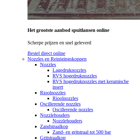
Het grootste aanbod spuitlansen online
Scherpe prijzen en snel geleverd
Bestel direct online
Nozzles en Reinigingskoppen
Nozzles
Lagedruknozzles
RVS hogedruknozzles
RVS hogedruknozzles met keramische
insert
Rioolnozzles
Rioolnozzles
Oscillerende nozzles
Oscillerende nozzles
Nozzlehouders
Nozzlehouders
Zandstraalkop
Zand- en gritstraal tot 500 bar
Gritstraalkop