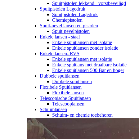
Spuitpistolen lekkend - vorstbeveiligd
Spuitpistolen Lagedruk
Spuitpistolen Lagedruk
Chemiepistolen
Spuit-nevel lansen en pistolen
Spuit-nevelpistolen
Enkele lansen - staal
Enkele spuitlansen met isolatie
Enkele spuitlansen zonder isolatie
Enkele lansen- RVS
Enkele spuitlansen met isolatie
Enkele spuitlans met draaibare isolatie
Enkele spuitlansen 500 Bar en hoger
Dubbele spuitlansen
Dubbele spuitlansen
Flexibele Spuitlansen
Flexibele lansen
Telescopische Spuitlansen
Telescooplansen
Schuimlansen
Schuim- en chemie toebehoren