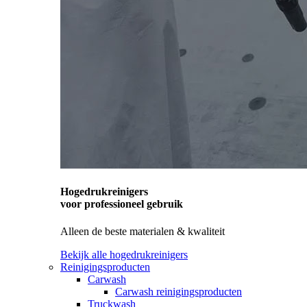
Hogedrukreinigers
voor professioneel gebruik
Alleen de beste materialen & kwaliteit
Bekijk alle hogedrukreinigers
Reinigingsproducten
Carwash
Carwash reinigingsproducten
Truckwash