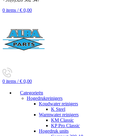
0
items
/
€
0,00
0
items
/
€
0,00
Categorieën
Hogedrukreinigers
Koudwater reinigers
K Steel
Warmwater reinigers
KM Classic
KP Pro Classic
Hogedruk units