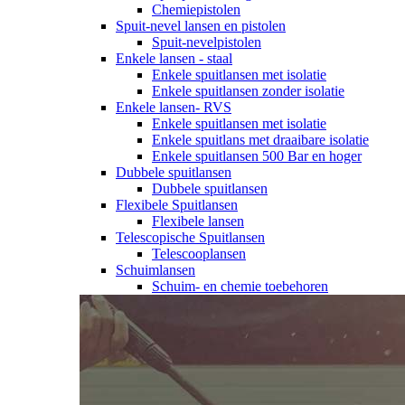
Chemiepistolen
Spuit-nevel lansen en pistolen
Spuit-nevelpistolen
Enkele lansen - staal
Enkele spuitlansen met isolatie
Enkele spuitlansen zonder isolatie
Enkele lansen- RVS
Enkele spuitlansen met isolatie
Enkele spuitlans met draaibare isolatie
Enkele spuitlansen 500 Bar en hoger
Dubbele spuitlansen
Dubbele spuitlansen
Flexibele Spuitlansen
Flexibele lansen
Telescopische Spuitlansen
Telescooplansen
Schuimlansen
Schuim- en chemie toebehoren