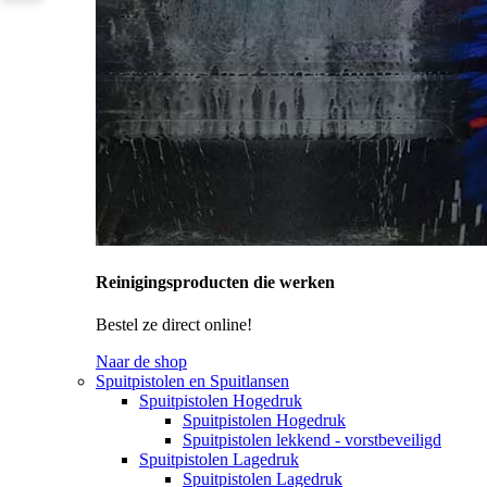
Reinigingsproducten die werken
Bestel ze direct online!
Naar de shop
Spuitpistolen en Spuitlansen
Spuitpistolen Hogedruk
Spuitpistolen Hogedruk
Spuitpistolen lekkend - vorstbeveiligd
Spuitpistolen Lagedruk
Spuitpistolen Lagedruk